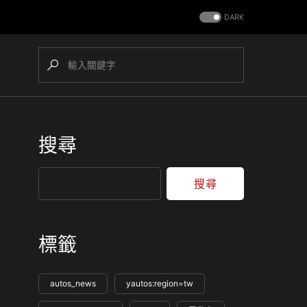
DARK
搜尋
搜尋
標籤
autos_news
yautos:region=tw