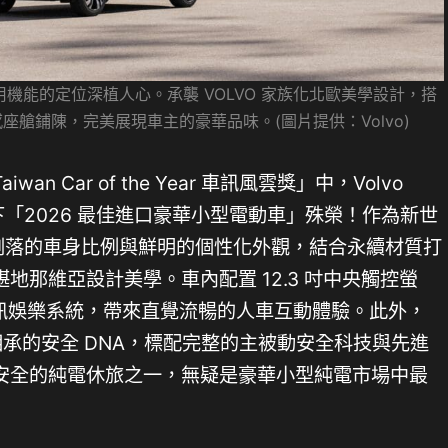
與實用機能的定位深植人心。承襲 VOLVO 家族化北歐美學設計，搭
艙鋪陳，完美展現車主的豪華品味。(圖片提供：Volvo)
 Car of the Year 車訊風雲獎」中，Volvo
下「2026 最佳進口豪華小型電動車」殊榮！作為新世
以俐落的車身比例與鮮明的個性化外觀，結合永續材質打
地那維亞設計美學。車內配置 12.3 吋中央觸控螢
載資訊娛樂系統，帶來直覺流暢的人車互動體驗。此外，
一脈相承的安全 DNA，標配完整的主被動安全科技與先進
安全的純電休旅之一，無疑是豪華小型純電市場中最