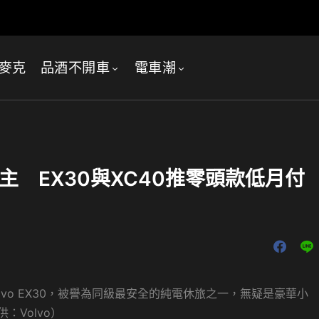
麥克
品酒不開車
電車潮
車主 EX30與XC40推零頭款低月付
lvo EX30，被譽為同級最安全的純電休旅之一，無疑是豪華小
Volvo）