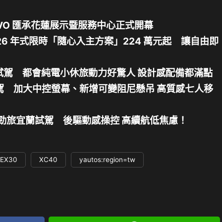
VO 匯承花蓮展示暨服務中心正式開幕
2026 年式限時「隨心入主方案」224 萬元起 讓自由即
能款試駕 都會純電小休旅動力好驚人 設計感配備都滿點
改試駕 加大中控螢幕、新增可變阻尼懸吊 高質感七人移
s純電小勁旅宜蘭試駕 後驅動感操控 高續航低焦慮！
 EX30
XC40
yautos:region=tw