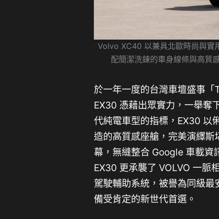
Volvo XC40 以兼具北歐時尚
配簡潔洗鍊的車身線條與高質感座
於一年一度的台灣車壇盛事「Taiwan
EX30 憑藉出眾實力，一舉奪
代純電車型的指標，EX30 
造的高質感座艙，完美演繹斯堪
幕，無縫整合 Google 車
EX30 更承襲了 VOLVO 
駕駛輔助系統，被譽為同級最
備受肯定的新世代首選。