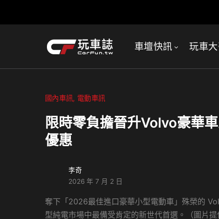
車壇快訊
玩車大
國內車訊
電動車訊
限時零負擔晉升Volvo豪華
優惠
李奇
2026 年 7 月 2 日
奪下「2026最佳進口豪華小型電動車」殊榮的 Vo
型純電市場中最備受肯定的新世代首選。（圖片提供：