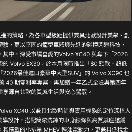
型並進的策略，為各車型級距提供兼具北歐設計美學、創
體驗，更以堅固的籠型車體與先進的碰撞閃避科技，
中，深受市場喜愛的Volvo XC40 與奪下「2026
Volvo EX30，於本月限時推出「$0 頭款、超低
26最佳進口豪華中大型SUV」的 Volvo XC90 也
 萬 40 期零利率專案，再加贈一年乙式全險與第四年
盡享源自北歐的質感生活與安心駕馭。
lvo XC40 以兼具北歐時尚與實用機能的定位深植人
北歐美學設計，搭配簡潔洗鍊的車身線條與高質感座艙鋪
其搭載的小排量 MHEV 輕油電動力，更兼具低稅金