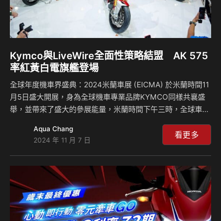
Kymco與LiveWire全面性策略結盟 AK 575
率紅黃白電旗艦登場
全球年度機車界盛典：2024米蘭車展 (EICMA) 於米蘭時間11
月5日盛大開展，身為全球機車專業品牌KYMCO同樣共襄盛
舉，並帶來了盛大的參展能量，米蘭時間下午三時，全球車迷
屏息以待的KYMCO 2024米蘭車展國際發表會正式召開，吸
Aqua Chang
引大批國際媒體造訪KYMCO面積高達950平方米的攤位、人
看更多
2024 年 11 月 7 日
滿爆棚，KYMCO展前宣布將與哈雷機車旗下純電品牌
LiveWire宣布重大消息終於揭曉 ，KYMCO將與 LiveWire共
同為二輪市場帶來全球性的創新移動解決方案：KYMCO 全新
革命性電動重機街跑RevoNEX搭載哈雷LiveWire S2電動重機
動力系統，而…