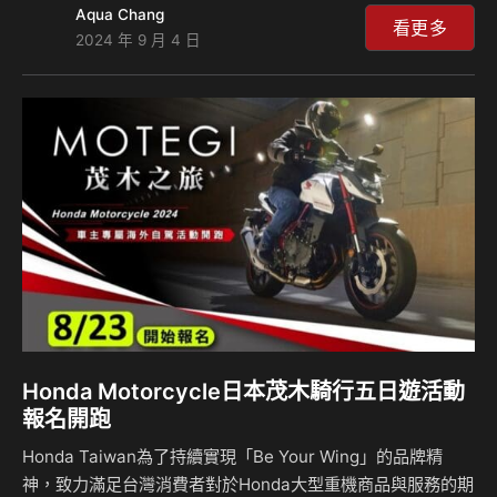
Aqua Chang
專案，包括全車系零頭款、零利率低月付3500起
看更多
2024 年 9 月 4 日
(CB650R/CBR650R不適用)，黃牌全機種購車並完成領牌再
加碼贈送Shoei安全帽！更有CB300R帥得狠，省得更狠 限量
狂享現金優惠價19.9萬，讓各式風格的騎士，都能以超值方
案，輕鬆擁有最心儀的座駕，此外，為了感謝所有Honda
Motorcycle車主長久以來的支持，推出現有車…
Honda Motorcycle日本茂木騎行五日遊活動
報名開跑
Honda Taiwan為了持續實現「Be Your Wing」的品牌精
神，致力滿足台灣消費者對於Honda大型重機商品與服務的期