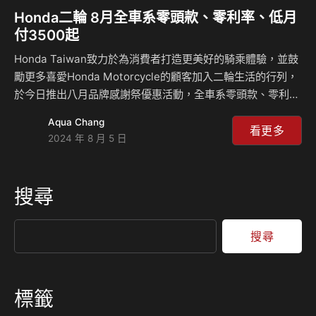
Honda二輪 8月全車系零頭款、零利率、低月
付3500起
Honda Taiwan致力於為消費者打造更美好的騎乘體驗，並鼓
勵更多喜愛Honda Motorcycle的顧客加入二輪生活的行列，
於今日推出八月品牌感謝祭優惠活動，全車系零頭款、零利率
低月付3500起(CB650R/CBR650R不適用)，指定車款再加碼
Aqua Chang
送精美好禮，不論是都市通勤或是冒險玩家，五大車系不同
看更多
2024 年 8 月 5 日
Life Style打造無限的騎乘想像，共同體驗二輪生活的騎乘樂
趣，另外，為了感謝所有Honda Motorcycle車主長久以來的
支持，推出現有車主增換購新車即補助兩萬購車金優惠方案，
搜尋
現有車主介紹新車友加入Honda二輪行列，更可參加CB750
Hornet抽獎活動，心動不如馬上行動，即刻…
搜尋
標籤