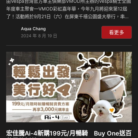
由Vespa台灣官方車主俱樂部VMOD所主辦的Vespa騎士全國
年度車主聚會—VMOD彩虹嘉年華，今年九月將迎來第12屆
了！活動將於9月21日（六）在屏東千禧公園盛大舉行，串聯
全台Vespa騎士與VMOD會員，騎上愛車參加這場結合騎士精
Aqua Chang
神、音樂、美食與文創的盛大嘉年華，豐富活動絕對讓你玩心
看更多
2024 年 8 月 19 日
釋放、流連忘返！活動免費參加，付費報名還能獲得限量
Vespa活動禮包及抽最新年式的Vespa LX 125！活動詳情與
報名資訊歡迎點擊查看：
https://www.accupass.com/go/2024vmodRF。 享受文創
美食再抽Vespa 本屆彩虹嘉年華活動依舊準備了豐富精采的活
動內容，除了邀請到當紅…
宏佳騰Ai-4新購199元/月暢騎 Buy One送百