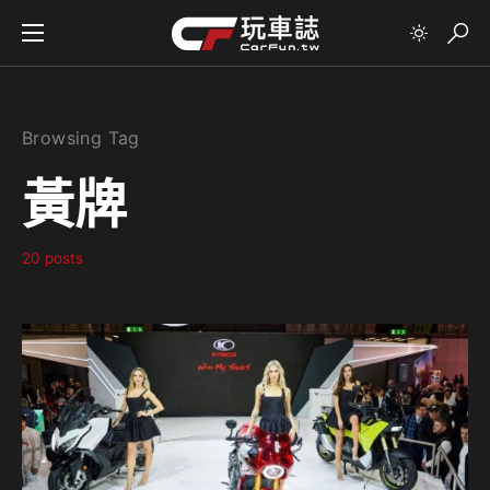
Browsing Tag
黃牌
20 posts