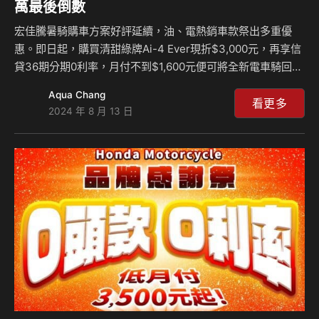
萬最後倒數
宏佳騰暑騎購車方案好評延續，油、電熱銷車款祭出多重優
惠。即日起，購買清甜綠牌Ai-4 Ever現折$3,000元，再享信
貸36期分期0利率，月付不到$1,600元便可將全新電車騎回
家，本月宏佳騰更加碼推出「隨你騎限時新購資費方案」，每
Aqua Chang
月只要$199元便可爽騎1000公里，購車零負擔，里程沒煩
看更多
2024 年 8 月 13 日
惱。此外，雙標大羊STR車系以黃、白牌帶來顛覆級距的用車
選擇，最高現折$5,000元；極智電車Ai-1車系以智慧科技豐富
操駕體驗，最高享$16,000元超殺折扣，指定車型再享$499
元限時新購資費方案。 同時，「Buy One送百萬」活動進入
最後倒數不到30天，凡購買宏佳騰機車／宏佳騰智慧電車全
車系任一車款…