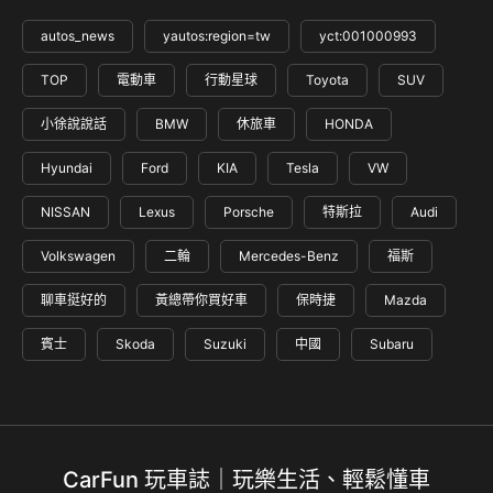
autos_news
yautos:region=tw
yct:001000993
TOP
電動車
行動星球
Toyota
SUV
小徐說說話
BMW
休旅車
HONDA
Hyundai
Ford
KIA
Tesla
VW
NISSAN
Lexus
Porsche
特斯拉
Audi
Volkswagen
二輪
Mercedes-Benz
福斯
聊車挺好的
黃總帶你買好車
保時捷
Mazda
賓士
Skoda
Suzuki
中國
Subaru
CarFun 玩車誌｜玩樂生活、輕鬆懂車