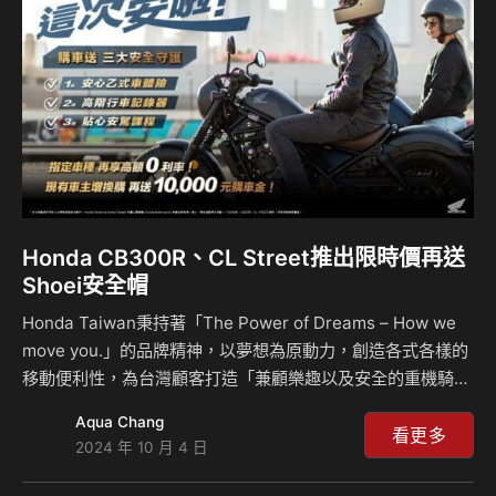
也敬邀所有喜愛Honda的車友們分享與品牌／車系lifestyle車
主故事，即有機會獲得獨…
Honda CB300R、CL Street推出限時價再送
Shoei安全帽
Honda Taiwan秉持著「The Power of Dreams – How we
move you.」的品牌精神，以夢想為原動力，創造各式各樣的
移動便利性，為台灣顧客打造「兼顧樂趣以及安全的重機騎乘
環境」，於10月推出「全方位安全守護專案」，指定車種再享
Aqua Chang
高額0利率優惠，為了邀請更多車主加入二輪生活的行列，推
看更多
2024 年 10 月 4 日
出「圓夢不必妥協專案」限量回饋價復古輕巧CB300R 19.9萬
以及盡情展現自我CL STREET 26.9萬再送Shoei安全帽，讓