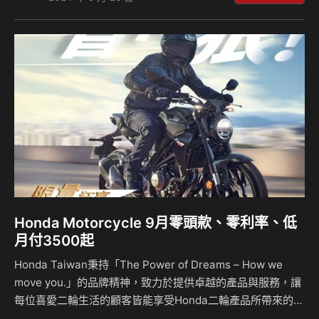
有車主一同回到品牌的根源地，展開為期五天的回娘家之旅，
結合壯麗的公路騎乘與 Honda 熊本工廠的專屬參觀行程，為
所有參與的車主帶來難忘的體驗。 為了讓更多Honda車主體
驗各種不同二輪的樂趣，Honda Taiwan於今年舉辦「2024
Honda Mot…
Honda Motorcycle 9月零頭款、零利率、低
月付3500起
Honda Taiwan秉持「The Power of Dreams – How we
move you.」的品牌精神，致力於提供卓越的產品與服務，讓
每位喜愛二輪生活的顧客皆能享受Honda二輪產品所帶來的騎
乘樂趣和自由感受，於今日推出「九月優惠襲來，好評加碼」