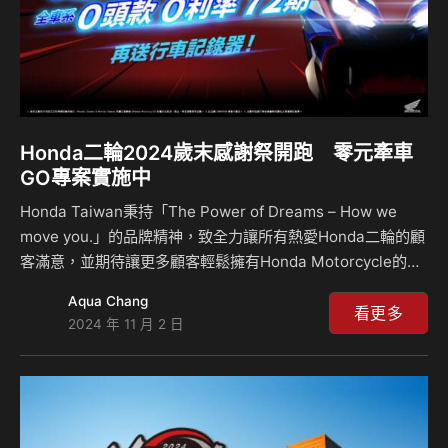
Honda二輪2024歲末感謝祭開跑 零元牽車
GO專案實施中
Honda Taiwan秉持「The Power of Dreams – How we
move you.」的品牌精神，致全力讓所有熱愛Honda二輪的顧
客滿意，並期待讓更多顧客輕鬆擁有Honda Motorcycle的車
款與服務，令更多喜愛Honda二輪車款的顧客加入自由自在二
Aqua Chang
輪生活的行列，一起享受騎乘的樂趣。 年末將至，Honda
看更多
2024 年 11 月 2 日
Taiwan於11月推出「歲末感謝祭-心動即行動，零元牽車
GO」專案，只要於本月訂購，全車系任一車款，即享0頭款0
利率72期的優惠方案讓你能夠輕鬆0元牽車回家！購買指定機
種再贈行車紀錄器，讓想要體驗Honda Motorcycle五大車系
帶來不同騎乘樂趣的顧客，…