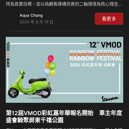
待為首要目標，並以為顧客建構完善的二輪環境為核心理念，
推動「6S」服務，包含「Sales、Service、Spare Part、
Aqua Chang
Safety-riding、Security、Society」(銷售、服務、零件、
看更多
2024 年 8 月 19 日
安全駕駛課程、保險和道路救援服務、車主活動)，其中，車
主活動透過全國各區經銷商據點定期舉辦獲得許多顧客好評。
為了持續實現「Be Your Wing」的品牌精神，讓更多Honda
車主體驗各種不同二輪的樂趣，Honda Taiwan今年為車主舉
辦「2024 Ho…
第12屆VMOD彩虹嘉年華報名開始 車主年度
盛會騎聚屏東千禧公園