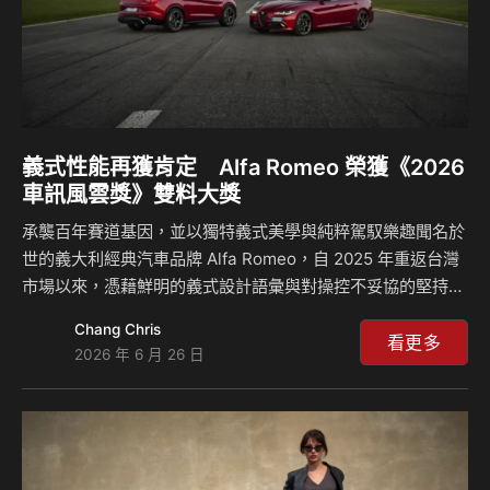
義式性能再獲肯定 Alfa Romeo 榮獲《2026
車訊風雲獎》雙料大獎
承襲百年賽道基因，並以獨特義式美學與純粹駕馭樂趣聞名於
世的義大利經典汽車品牌 Alfa Romeo，自 2025 年重返台灣
市場以來，憑藉鮮明的義式設計語彙與對操控不妥協的堅持，
持續與追求純粹駕馭樂趣的台灣 Alfisti「愛快信徒」產生深刻
Chang Chris
共鳴。 如今，這份對性能與駕馭信仰的堅持再次獲得專業肯
看更多
2026 年 6 月 26 日
定。在台灣車壇年度盛事《2026 車訊風雲獎》評選中，
Giulia 榮獲「2026 最佳進口豪華中型車」，Stelvio 則獲選
為「2026 最佳進口豪華中型SUV」。 此次雙料大獎，不僅彰
顯 Giulia 與 Stelvio 在各自級距中的產品實力與競爭優勢，更
再次印證 Alfa Romeo 在豪華性…