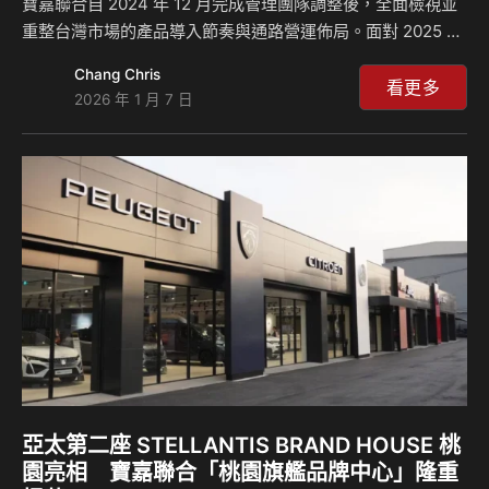
寶嘉聯合自 2024 年 12 月完成管理團隊調整後，全面檢視並
重整台灣市場的產品導入節奏與通路營運佈局。面對 2025 年
台灣整體汽車市場環境劇烈變動，寶嘉聯合仍以穩健推進的營
Chang Chris
運步調，透過多品牌策略深化與經銷通路全面升級，帶動全年
看更多
2026 年 1 月 7 日
整體銷售較 2024 年呈現翻倍成長，全年合計領牌達 4,253
輛，創下寶嘉聯合自 2007 年承接品牌代理以來的歷史新高紀
錄。 其中，PEUGEOT 於 2025 年全年領牌年成長率高達
353%，成為 2025 年台灣汽車市場中成長幅度最高的品牌；
CITROËN 亦持續展現穩健成長動能，全年成長率達 …
亞太第二座 STELLANTIS BRAND HOUSE 桃
園亮相 寶嘉聯合「桃園旗艦品牌中心」隆重