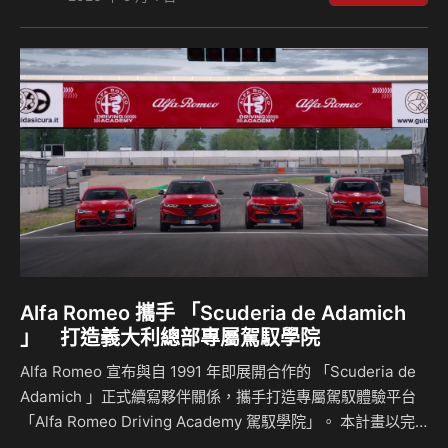
級專屬購車禮遇」進一步從購車思維出發，透過「配備升級 ×
長期保障 × 實質優惠」三大面向整合，串聯購車決策與日常用
車歷程，讓整體體驗更為一致且完整，深化 PEUGEOT 一貫
的設計質感與駕馭樂趣。 「6 心級專屬購車禮遇」全面到位
建構完整購車價值體驗 「6 心級專屬購車禮遇」從保障、產
品、優惠到體…
Alfa Romeo 攜手 「Scuderia de Adamich
」 打造義大利總部專屬駕馭學院
Alfa Romeo 宣布與自 1991 年即展開合作的 「Scuderia de
Adamich 」正式續寫夥伴關係，攜手打造專屬駕馭體驗平台
「Alfa Romeo Driving Academy 駕馭學院」。 本計畫以完
整產品陣容為核心，規劃 Safe（安全駕駛）、Advanced（進