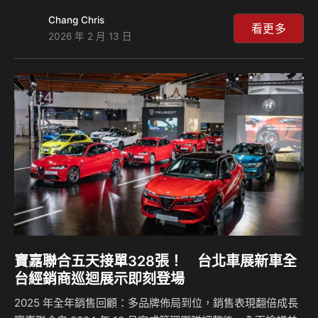
迷」、CITROËN「龍粉」與 PEUGEOT 「獅友」在 2025 年
Chang Chris
對品牌的信任與支持，陪伴寶嘉聯合共同走過充滿挑戰與成長
看更多
2026 年 2 月 13 日
的一年。 迎接 2026 丙午馬年，寶嘉聯合期盼持續與所有車主
並肩前行，祝福大家 行車平安、闔家安康、萬事順遂，開啟
嶄新一年多元精彩的移動生活。 安心返鄉出遊｜行前車輛檢
查不可忽略 農曆春節假期返鄉與旅遊車流增加，長途駕駛與
高速行駛比例提升，車輛負荷相對提高。寶嘉聯合提醒車主…
寶嘉聯合五天接單328張！ 台北車展新車全
台經銷商巡迴展示即刻登場
2025 年全年銷售回顧：多品牌佈局到位，銷售表現翻倍成長