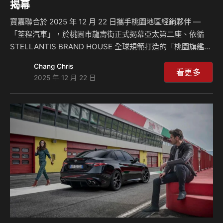
揭幕
寶嘉聯合於 2025 年 12 月 22 日攜手桃園地區經銷夥伴 —
「荃程汽車」，於桃園市龍壽街正式揭幕亞太第二座、依循
STELLANTIS BRAND HOUSE 全球規範打造的「桃園旗艦品
牌中心」。此全新據點不僅象徵寶嘉聯合通路佈局睽違多年後
Chang Chris
強勢重返桃園市場，更正式宣告大桃園地區的整體通路版圖全
看更多
2025 年 12 月 22 日
面到位。 以「桃園旗艦品牌中心」為核心樞紐，荃程汽車串
聯桃園授權服務廠、新北林口展示中心暨授權服務廠，以及試
營運中的楊梅展示中心暨授權服務廠，將建構大桃園區全方位
服務網絡，涵蓋賞車、試乘與售後服務的完整網絡，為大桃園
生活圈消費者提供更便捷、無縫銜接的全方位品牌體驗。 藉
由「桃園旗艦品牌中心」正式…