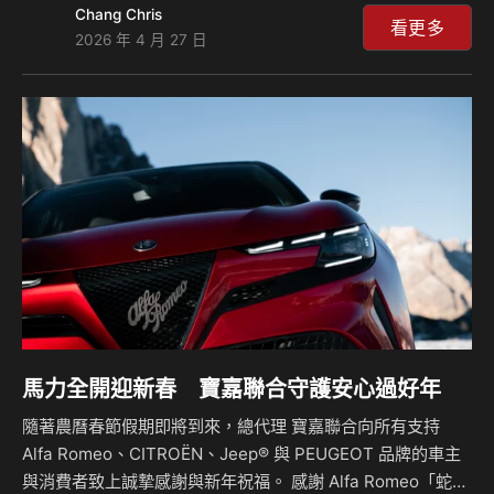
Chang Chris
階駕駛）、Sporty（運動駕馭）與 Advanced Driving（高階
看更多
2026 年 4 月 27 日
駕馭）四大駕馭課程，依據不同駕駛經驗與需求分級設計，打
造由基礎至高階、循序進階的駕馭體驗。 各項課程結合全車
系多元動力配置，包括純電、渦輪汽油、渦輪柴油與混合動
力，讓參與者深入感受 Alfa Romeo 的駕馭精髓，體驗輪胎抓
地力、車…
馬力全開迎新春 寶嘉聯合守護安心過好年
隨著農曆春節假期即將到來，總代理 寶嘉聯合向所有支持
Alfa Romeo、CITROËN、Jeep® 與 PEUGEOT 品牌的車主
與消費者致上誠摯感謝與新年祝福。 感謝 Alfa Romeo「蛇