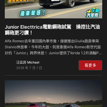
Junior Electtrica電動鋼砲試駕 操控比汽油
鋼砲更刁鑽！
Alfa Romeo去年重回國內車市後，接連推出Giulia跑房車與
Stelvio休旅車，今年的大戲，則是象徵Alfa Romeo新世代設
計的「Junior」跨界休旅！ Junior提供了Ibrida 1.2升渦輪P2
Hybrid，以及Electtrica 280 Veloce純電兩種前驅車型，我
汪廷諤 Michael
們試駕的Electtrica 280 Veloce版本可輸出280匹馬力，同時
看更多
2026 年 7 月 1 日
整合運動化懸吊、機械式前軸限滑差速器與緊密轉比等運動化
設定，在山路彎道中的動態超級靈活，絕不輸汽油鋼砲對手，
而且整個動力輸出與操控感受，都被原廠調得幾乎像台油車，
讓油車車主也能無縫銜接。 Junior Electtrica…