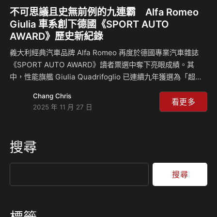
不可思議且史無前例的九連霸 Alfa Romeo
Giulia 車系創下德國《SPORT AUTO
AWARD》歷史新紀錄
義大利經典汽車品牌 Alfa Romeo 再度於德國專業汽車雜誌
《SPORT AUTO AWARD》讀者票選中奪下亮眼成績。其
中，性能旗艦 Giulia Quadrifoglio 已連續九年獲選為「超過
10 萬歐元進口房車」最佳車款，創下史無前例的全球紀錄，
Chang Chris
成為該獎項開辦以來唯一達成九連霸的車型。 在本屆評選
看更多
2025 年 11 月 27 日
中，更有高達 67% 的讀者票選 Giulia Quadrifoglio 為該級距
最佳選擇，不僅展現 Alfa Romeo 強大的品牌魅力，也再次證
明其在高性能四門房車領域持久不衰的獨特地位。 全球性能
搜尋
肯定：Giulia 再寫義式傳奇 作為德國最具代表性的性能車專
業雜誌，《SPORT A…
搜尋