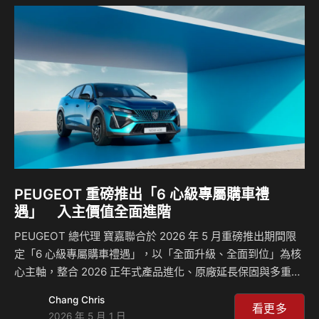
BRAND HOUSE 「內湖旗艦品牌中心」，即日起正式展開試
營運。 此一據點的啟動，不僅象徵品牌通路升級的重要里程
碑，更進一步強化大台北地區多品牌經營深度與對車主的整體
服務能量。 全新內湖旗艦品牌中…
PEUGEOT 重磅推出「6 心級專屬購車禮
遇」 入主價值全面進階
PEUGEOT 總代理 寶嘉聯合於 2026 年 5 月重磅推出期間限
定「6 心級專屬購車禮遇」，以「全面升級、全面到位」為核
心主軸，整合 2026 正年式產品進化、原廠延長保固與多重購
車優惠，從車輛規格、配備到整體用車體驗全面進化，讓產品
Chang Chris
魅力與駕馭體驗同步升級，形塑更具層次的駕馭感受。 「6 心
看更多
2026 年 5 月 1 日