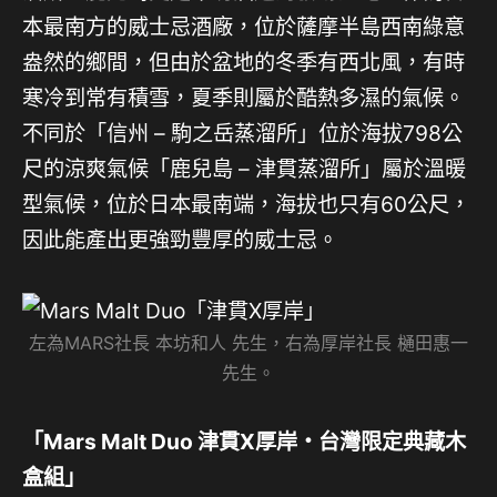
本最南方的威士忌酒廠，位於薩摩半島西南綠意
盎然的鄉間，但由於盆地的冬季有西北風，有時
寒冷到常有積雪，夏季則屬於酷熱多濕的氣候。
不同於「信州 – 駒之岳蒸溜所」位於海拔798公
尺的涼爽氣候「鹿兒島 – 津貫蒸溜所」屬於溫暖
型氣候，位於日本最南端，海拔也只有60公尺，
因此能產出更強勁豐厚的威士忌。
左為MARS社長 本坊和人 先生，右為厚岸社長 樋田惠一
先生。
「Mars Malt Duo 津貫X厚岸・台灣限定典藏木
盒組」