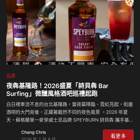
品酒
夜犇基隆路！2026盛夏「詩貝犇 Bar
Surfing」微醺風格酒吧巡禮起跑
白日裡車流不息的台北基隆路，當夜幕降臨、霓虹亮起，街邊
酒吧的大門背後，正藏著截然不同的夜色風景 。2026 年夏
天，蘇格蘭單一麥芽威士忌品牌 SPEYBURN 詩貝犇 攜手基隆
路沿線五間風格酒吧，共同展開一場期間限定的 「夜犇基隆
Chang Chris
路」Bar Surfing 活動 ！ 邀請品酒愛好者們從基隆路圓環出
看更多
2026 年 7 月 8 日