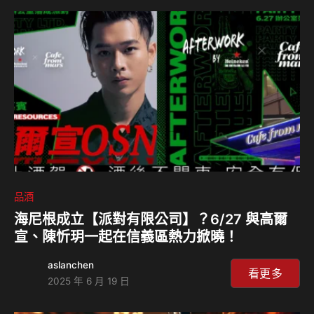
公司表示，這是為了精簡營運、降低成本，以因應不斷變化的
市場環境。不過，這項決定也讓外界聯想到近期威士忌產業所
面臨的種種挑戰。 威士忌市場風雲變色 近年來，年輕人飲酒
的習慣改變，威士忌等傳統烈酒的消費量逐漸下滑。這個問題
並不僅限於美國市場，而是全球趨勢…
品酒
海尼根成立【派對有限公司】？6/27 與高爾
宣、陳忻玥一起在信義區熱力掀曉！
aslanchen
看更多
2025 年 6 月 19 日