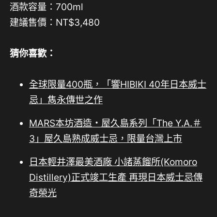
酒款容量：700ml
建議售價：NT$3,480
猜你喜歡：
全球限量400瓶，「響HIBIKI 40年日本威士
忌」雋永傳世之作
MARS本坊酒造・屋久島系列「The Y.A.＃
3」屋久島熟成威士忌，限量台灣上市
日本輕井澤最美酒廠 小諸蒸餾所(Komoro
Distillery)正式竣工生產 再現日本威士忌傳
奇榮光