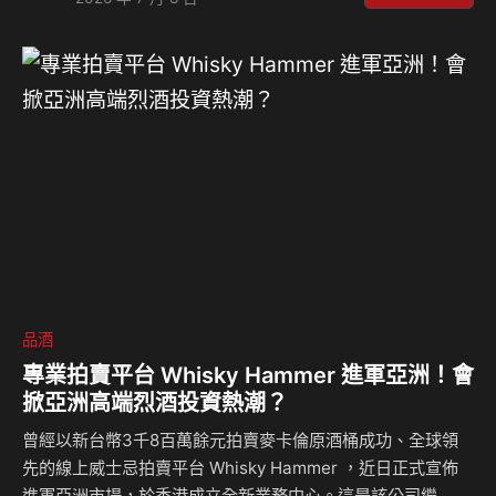
發、一路向北 ，在五位風格各異的調酒師揮灑創意下 ，用五
杯限定調酒完成一場屬於城市的微醺探索 。 來自 Speyside
的百年優雅：Rich but never heavy 創立於 1897 年的
SPEYBURN 詩貝犇 ，酒廠座落於蘇格蘭 Speyside 詩貝河畔
的 Rothes ，鄰近著名的…
品酒
專業拍賣平台 Whisky Hammer 進軍亞洲！會
掀亞洲高端烈酒投資熱潮？
曾經以新台幣3千8百萬餘元拍賣麥卡倫原酒桶成功、全球領
先的線上威士忌拍賣平台 Whisky Hammer ，近日正式宣佈
進軍亞洲市場，於香港成立全新業務中心。這是該公司繼