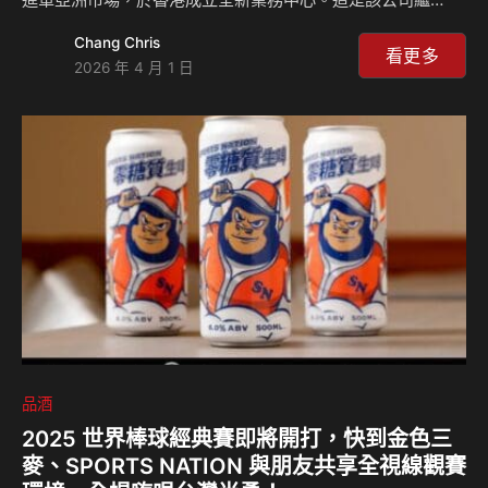
2025 年於荷蘭設立歐洲據點後，不到一年內的第二個重大海
Chang Chris
外擴展行動，這也代表此間來自蘇格蘭的家族企業，正積極加
看更多
2026 年 4 月 1 日
速其全球化佈局。 聯手在地專業儲存，打造「無縫」拍賣體
驗 Whisky Hammer 此次進軍亞洲，選擇與香港頂尖的恆溫
酒類儲存服務商 13 Degrees 紅酒倉 建立策略夥伴關係。透
過此中心，亞洲地區的收藏家將能享受在地化的專業服務，包
括： Whisky Hammer 聯合創辦人兼執行長 Daniel Miln…
品酒
2025 世界棒球經典賽即將開打，快到金色三
麥、SPORTS NATION 與朋友共享全視線觀賽