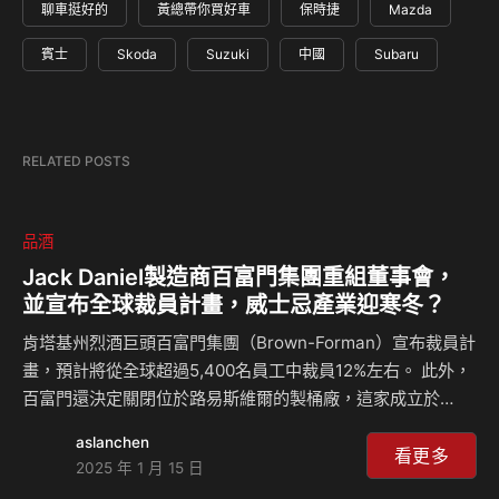
聊車挺好的
黃總帶你買好車
保時捷
Mazda
賓士
Skoda
Suzuki
中國
Subaru
RELATED POSTS
品酒
Jack Daniel製造商百富門集團重組董事會，
並宣布全球裁員計畫，威士忌產業迎寒冬？
肯塔基州烈酒巨頭百富門集團（Brown-Forman）宣布裁員計
畫，預計將從全球超過5,400名員工中裁員12%左右。 此外，
百富門還決定關閉位於路易斯維爾的製桶廠，這家成立於
1945年、擁有近80年歷史的廠房將暫時走入歷史。 百富門希
aslanchen
望將製桶廠出售後，可以獲得約3,000萬美金回補，未來則會
看更多
2025 年 1 月 15 日
從供應商買桶，以控制成本。 百富門為何做出如此大動作？