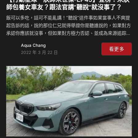
師包養女車友？跟法官講”聽說”就沒事了？
飯可以多吃，話可不能亂講！”聽說”這件事如果當事人不爽提
起告訴的話，說的那位仁兄就得舉證你是聽誰說的，如果對方
承認你應該就沒事，但如果對方極力否認、並成為來源追踪的
斷點，那你吃上這條官司的機率就很高啦！那大大們應該會問
Aqua Chang
那網軍呢？以現在網軍熟稔的操作法來說，真的告成嗎？來聽
看更多
2022 年 3 月 22 日
宋狀師怎麼說？