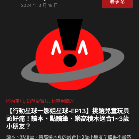
想到Skoda Kamiq冠軍版竟然也有，而且還有附電動腰靠的
看更多
2024 年 3 月 18 日
電調座椅及過往列為選配的輪圈，這麼有趣的小CUV當然得弄
一台來試駕體驗一下。這次島叔和豪哥以大眾車主用車的角度
出發，重新審視這台歐系小休旅究竟有何能耐！ 相關新聞：
國內車訊
奶爸愛寶貝
玩車用聽的！
【行動星球⼀娜姐星球-EP13】挑選兒童玩具
頭好痛！讀本、點讀筆、樂高積木適合1~3歲
小朋友？
讀本、點讀筆、樂高積木真的適合1~3歲小朋友？如果不盡然