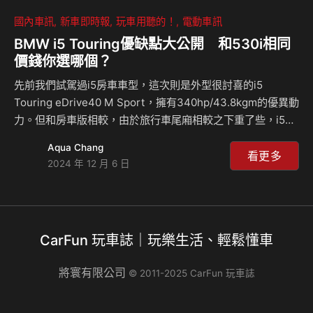
國內車訊
新車即時報
玩車用聽的！
電動車訊
BMW i5 Touring優缺點大公開 和530i相同
價錢你選哪個？
先前我們試駕過i5房車車型，這次則是外型很討喜的i5
Touring eDrive40 M Sport，擁有340hp/43.8kgm的優異動
力。但和房車版相較，由於旅行車尾廂相較之下重了些，i5均
衡的操控表現是否因此而改變？另外，由於它竹杏我們所熟知
Aqua Chang
的530i價格同為339萬元，如果是你會怎麼選？來聽麥克和島
看更多
2024 年 12 月 6 日
叔怎麼說？ 相關新聞：
CarFun 玩車誌｜玩樂生活、輕鬆懂車
將寰有限公司
© 2011-2025 CarFun 玩車誌