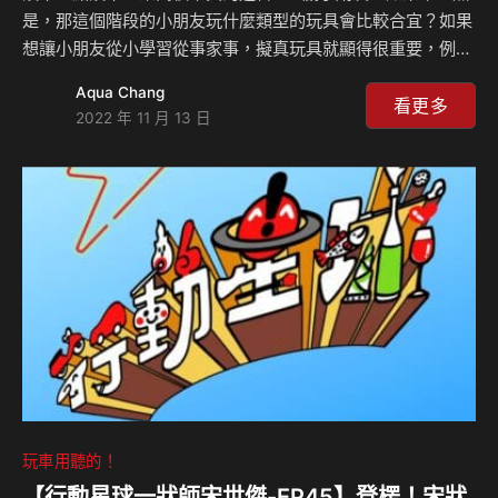
是，那這個階段的小朋友玩什麼類型的玩具會比較合宜？如果
想讓小朋友從小學習從事家事，擬真玩具就顯得很重要，例如
廚具組、吸塵器、吹風機…等這類玩具現在頗受到眾多奶爸、
Aqua Chang
媽們推崇，但挑選擬真玩具要注意哪些事項？請聽豐禾婦產科
看更多
2022 年 11 月 13 日
曾宇泰院長、Teamson亞太經理Uma怎麼說？ 豐禾婦產科：
http://www.forher.com.tw/team.asp Teamson官網：
https://tw.teamson.com/
玩車用聽的！
【行動星球⼀狀師宋世傑-EP45】登楞！宋狀