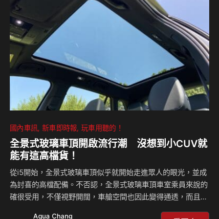
https://www.youtube.com/channel/UCo3IxZ-
cdzucOFOOY3CBe1w 被遺忘的手排車 90年代你想不到的
稀有貨(一)！ 石頭被拿來洗錢 大陸的雅石風潮是從台…
國內車訊
新車即時報
玩車用聽的！
全景式玻璃車頂開啟流行潮 沒想到小CUV就
能有這高檔貨！
從i5開始，全景式玻璃車頂似乎就開始走進眾人的眼光，並成
為討喜的高檔配備。不否認，全景式玻璃車頂車室乘員來說的
確很受用，不僅視野開闊，車艙空間也因此變得通透，而且還
不怕下雨、漏水。原本以為樣的好貨只會出現豪華車款上，沒
Aqua Chang