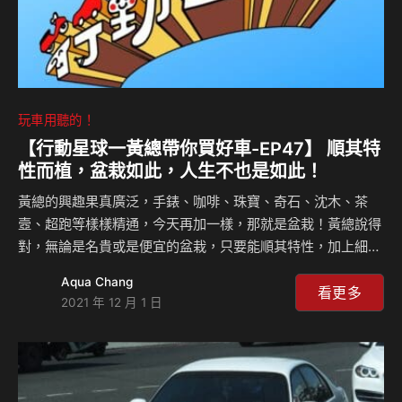
玩車用聽的！
【行動星球⼀黃總帶你買好車-EP47】 順其特
性而植，盆栽如此，人生不也是如此！
黃總的興趣果真廣泛，手錶、咖啡、珠寶、奇石、沈木、茶
壼、超跑等樣樣精通，今天再加一樣，那就是盆栽！黃總說得
對，無論是名貴或是便宜的盆栽，只要能順其特性，加上細心
的雕琢，都有機會能成為最亮眼的一景，仔想人生有時不也是
Aqua Chang
如此！但本集黃總不闡述大道理，而是在微涼的下午時分，細
看更多
2021 年 12 月 1 日
數盆栽旳風姿百綽，何嘗不是愜意人生！