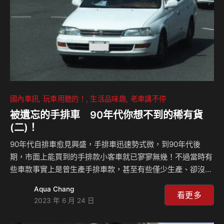
國內車訊
玩車用聽的！
生活品味趣
老車講不停
被遺忘的手排車 90年代你想不到的稀有貨
(二)！
90年代自排車愈見興盛，手排車迅速勢式微，到90年代後
期，市面上能買到的手排款小客車就已寥寥無幾！不過當時有
些車款事實上是曾生產手排車款，甚至有些僅少生產、卻沒有
公開上市，但這些稀有車卻曾在中古或殺肉場現踪跡。接下來
Aqua Chang
三集，我們就來好好聊聊有哪些”稀有貨”！不過本集我們順便
看更多
2023 年 6 月 24 日
來聊一下在21世紀的Luxgen竟然也出過手排車，有哪些車
款，來聽Celsior怎麼說？ CELSIORS Youtube頻道：