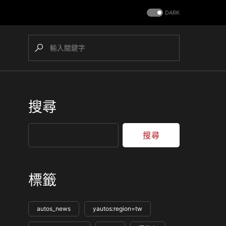
DARK
搜尋
搜尋
標籤
autos_news
yautos:region=tw