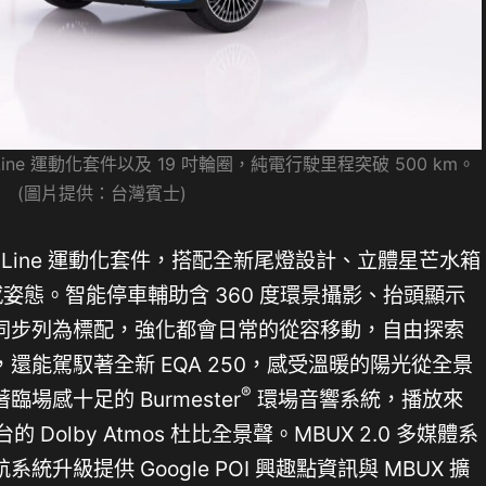
Line 運動化套件以及 19 吋輪圈，純電行駛里程突破 500 km。
(圖片提供：台灣賓士)
AMG Line 運動化套件，搭配全新尾燈設計、立體星芒水箱
感姿態。智能停車輔助含 360 度環景攝影、抬頭顯示
同步列為標配，強化都會日常的從容移動，自由探索
還能駕馭著全新 EQA 250，感受溫暖的陽光從全景
®
感十足的 Burmester
環場音響系統，播放來
台的 Dolby Atmos 杜比全景聲。MBUX 2.0 多媒體系
升級提供 Google POI 興趣點資訊與 MBUX 擴