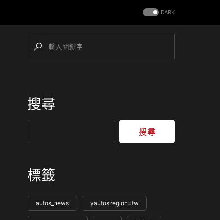
DARK
搜尋
搜尋
標籤
autos_news
yautos:region=tw