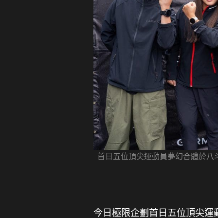
首日五位頂尖運動員夢幻合體於八斗
今日極限企劃首日五位頂尖運動