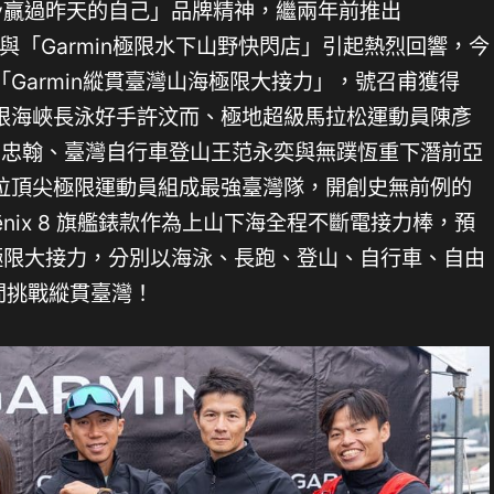
terday贏過昨天的自己」品牌精神，繼兩年前推出
限面交」與「Garmin極限水下山野快閃店」引起熱烈回響，今
Garmin縱貫臺灣山海極限大接力」，號召甫獲得
限海峽長泳好手許汶而、極地超級馬拉松運動員陳彥
呂忠翰、臺灣自行車登山王范永奕與無蹼恆重下潛前亞
位頂尖極限運動員組成最強臺灣隊，開創史無前例的
fēnix 8 旗艦錶款作為上山下海全程不斷電接力棒，預
極限大接力，分別以海泳、長跑、登山、自行車、自由
4期間挑戰縱貫臺灣！