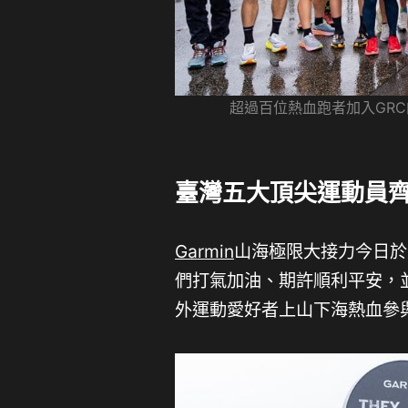
超過百位熱血跑者加入GRC
臺灣五大頂尖運動員
Garmin
山海極限大接力今日於
們打氣加油、期許順利平安，
外運動愛好者上山下海熱血參