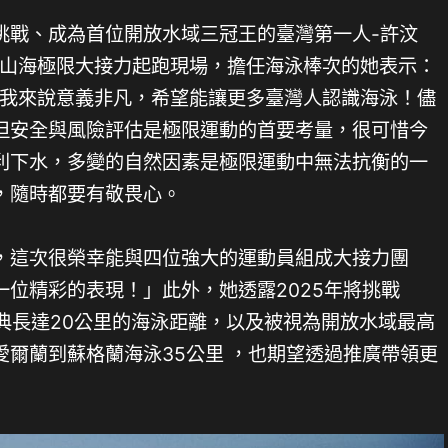
挑戰、成為首位開放水域三冠王的臺灣第一人-許汶
in山海極限大接力起跑現場，擔任海泳棒次的她表示：
，對我來說意義非凡，希望能讓更多臺灣人認識海泳！儘
但安全與風險評估是極限運動的首要考量，很可惜今
利下水，多變的自然因素是極限運動中無法抗衡的一
，隨時都要有敬畏心。
，這次很榮幸能與四位強大的運動員組成大接力團
位精彩的表現！」此外，她透露2025年將挑戰
從丹麥到瑞典長達20公里的海泳距離，以及被視為開放水域最高
爾蘭到蘇格蘭海泳35公里 ，也期望透過推廣帶領更