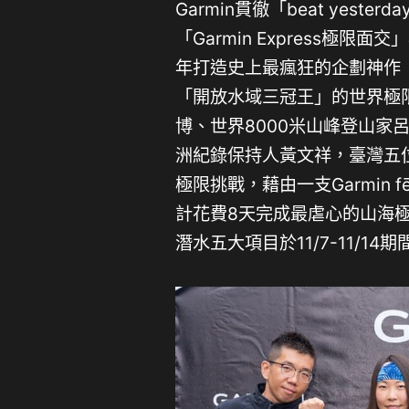
Garmin貫徹「beat yes
「Garmin Express極
年打造史上最瘋狂的企劃神作「
「開放水域三冠王」的世界極
博、世界8000米山峰登山家
洲紀錄保持人黃文祥，臺灣五
極限挑戰，藉由一支Garmin 
計花費8天完成最虐心的山海
潛水五大項目於11/7-11/1