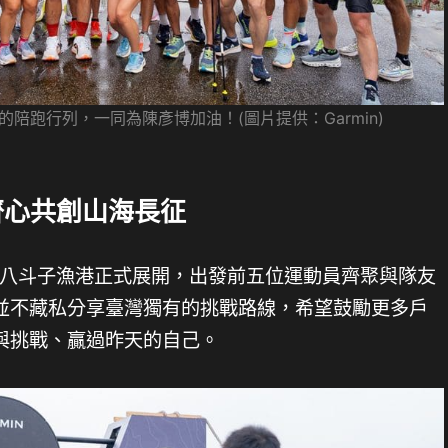
的陪跑行列，一同為陳彥博加油！(圖片提供：Garmin)
齊心共創山海長征
八斗子漁港正式展開，出發前五位運動員齊聚與隊友
並不藏私分享臺灣獨有的挑戰路線，希望鼓勵更多戶
與挑戰、贏過昨天的自己。