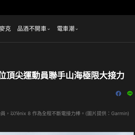
麥克
品酒不開車
電車潮
 五位頂尖運動員聯手山海極限大接力
以fēnix 8 作為全程不斷電接力棒。(圖片提供：Garmin)