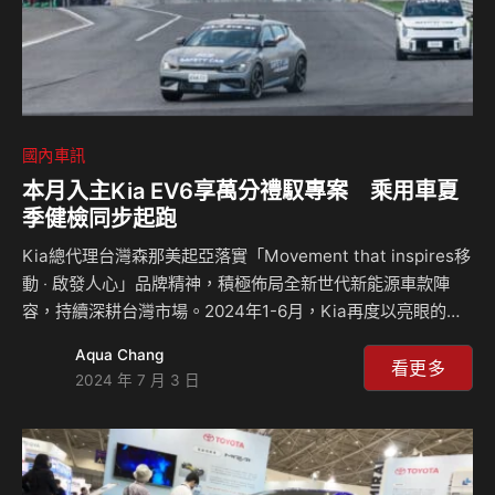
國內車訊
本月入主Kia EV6享萬分禮馭專案 乘用車夏
季健檢同步起跑
Kia總代理台灣森那美起亞落實「Movement that inspires移
動 ‧ 啟發人心」品牌精神，積極佈局全新世代新能源車款陣
容，持續深耕台灣市場。2024年1-6月，Kia再度以亮眼的成
長動能繳出優異的成績單，Kia全車系含乘用車與商用車，銷
Aqua Chang
售領牌達5,552台，不僅再創歷史同期新高紀錄，更在總市場
看更多
2024 年 7 月 3 日
微幅衰退的狀況下，以近10%的年成長率榮登2024年上半年
成長最快速非豪華進口品牌！ The Kia EV6純電智慧跨界休
旅，自上市以來已獲得累計超過1,700位車主的肯定！擁有電
池、電控、電機系統等電能優勢的Kia EV6，曾在2023年全台