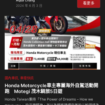
Aqua Chang
兩點CX-60 33T AWD就是個獨特而稀有的存在。衝著這兩
看更多
2024 年 6 月 3 日
點，你的確可以考慮入手，但唯一要考慮的是其3.3升動力的
稅金是2.0升的兩倍，如果你心裡過得去，那就沒太大問題。
整體來說，CX-60 33T AWD是台什麼樣的車？來聽島叔和豪
哥怎麼說？ 相關新聞：
國內車訊
車壇快訊
Honda Motorcycle車主專屬海外自駕活動開
跑 Motegi 茂木騎旅5日遊
Honda Taiwan秉持「The Power of Dreams – How we