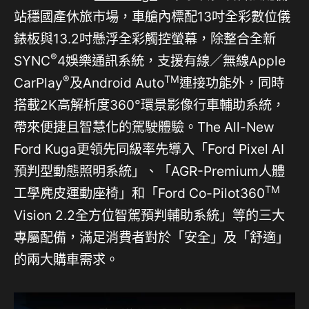
站穩國產休旅市場，車艙內標配13吋全彩數位儀
錶板與13.2吋懸浮全彩觸控螢幕，除整合全新
®
SYNC
4娛樂通訊系統，支援有線／無線Apple
®
TM
CarPlay
及Android Auto
連接功能外，同時
搭載2K高解析度360°環景影像行車輔助系統，
帶來便捷且智慧化的駕駛體驗。The All-New
Ford Kuga更領先同級率先導入「Ford Pixel AI
預判型動態照明系統」、「AGR-Premium人體
TM
工學麂皮運動座椅」和「Ford Co-Pilot360
Vision 2.2全方位智駕預判輔助系統」等的三大
專屬配備，滿足消費者對於「安全」及「舒適」
的兩大購車需求。