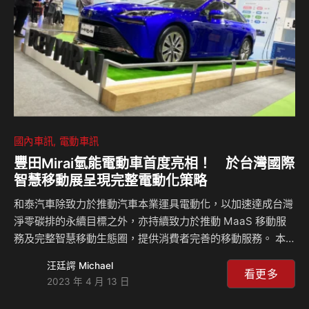
最高公路能耗車主挑戰賽中，由EV6車主創下驚人…
國內車訊
電動車訊
豐田Mirai氫能電動車首度亮相！ 於台灣國際
智慧移動展呈現完整電動化策略
和泰汽車除致力於推動汽車本業運具電動化，以加速達成台灣
淨零碳排的永續目標之外，亦持續致力於推動 MaaS 移動服
務及完整智慧移動生態圈，提供消費者完善的移動服務。 本
次在外貿協會主辦的「台灣國際智慧移動展」中，和泰汽車
汪廷諤 Michael
(Toyota/商用車/MaaS)、和潤電能及車美仕攜手，共同以
看更多
2023 年 4 月 13 日
「和泰集團」名義參加，並將展館分為氫能、電能、共享移動
及車聯網等4大區塊，全方面展現和泰集團在綠能生活以及智