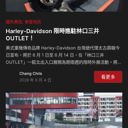
國內車訊
車壇快訊
Harley-Davidson 限時進駐林口三井
OUTLET！
美式重機傳奇品牌 Harley-Davidson 台灣總代理太古鼎翰今
日宣布，將於 6 月 1 日至 6 月 14 日，在「林口三井
OUTLET」一館北出入口展開為期兩週的限時外展活動。將引
領新世代科技與美學的兩大熱門車款—SPORTSTER® S 特仕
Chang Chris
版與 NIGHTSTER® SPECIAL 特仕版帶到現場，期待與所有
看更多
2026 年 6 月 4 日
熱愛自由、追求獨特品味的車迷朋友，一同開啟一場美式機械
美學的風格對話。 新世代黑科技雙車齊發，展現不妥協的騎
士靈魂 本次外展挑選了完美融合哈雷百年底蘊與現代科技的
頂尖之作，讓車迷近距離感受截然不同的騎士風範： 搭載強
悍的Revolution® Max 1250T 水冷引擎，展…