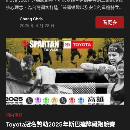
move you.」的品牌精神，並以為顧客建構完善的二輪環境為
核心理念，為台灣顧客打造「兼顧樂趣以及安全的重機騎乘環
境」，並期許與所有車主共同創造更多騎行樂趣的歡樂時刻。
Chang Chris
為了讓Honda車主體驗更多各種不同騎行的樂趣， Honda
看更多
2025 年 4 月 28 日
Taiwan今年為車主舉辦「2025 Honda Motorcycle車主專屬
Motegi 茂木騎旅5日遊」於今日4/24正式展開宣傳，並於
4/28開始受理線上報名，邀請車主一同騎行日本，奔馳於壯麗
山海之間，親身體驗MOBILITY RESORT MOTEGI茂木賽道
獨特魅力以…
國內車訊
Toyota冠名贊助2025年斯巴達障礙跑競賽