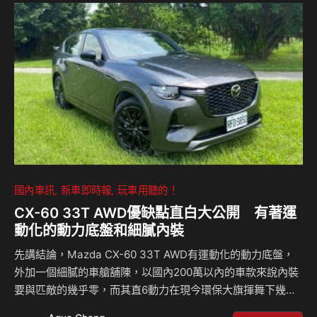
慧移動上的深度佈局，並首度展出第二代Toyota Mirai(未來)
氫能電動車！ Toyota Mirai氫能電動車在台首度亮相 Toyota
堅信碳中和需靠多元電動化方式達成，讓全世界的顧客可依照
當地情況、因地…
國內車訊
新車即時報
玩車用聽的！
CX-60 33T AWD優缺點直白大公開 有著運
動化的動力底盤和細膩內裝
先講結論，Mazda CX-60 33T AWD有運動化的動力底盤，
外加一個細膩的車艙舖陳，以國內200萬以內的車款來說內裝
要與匹敵的幾乎零，而其直6動力在現今環保大旗揮舞下幾乎
快絕種了，目前只剩雙B部分車型還留有該動力型式。基於這