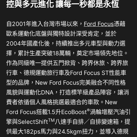
控與多元進化 讓每一秒都是永恆
自2001年進入台灣市場以來，
Ford Focus
憑藉
歐系運動化底盤與獨特設計深受肯定，並於
2004年國產化後，持續推出多元車型與動力選
擇，累計生產突破18萬輛，奠定市場領先地位。
作為同級唯一提供五門掀背、跨界休旅、跨界旅
行車、德規運動旅行車及Ford Focus ST性能車
型的品牌，New Ford Focus完美融合不同性格
風貌與運動化DNA，打造標竿級產品陣容，讓消
費者依循個人風格挑選最適合的車款。New
®
Ford Focus搭載1.5升EcoBoost
渦輪增壓汽油引
TM
擎與SelectShift
八速手自排／自排變速箱，提
供最大182ps馬力與24.5kgm扭力，並導入德規