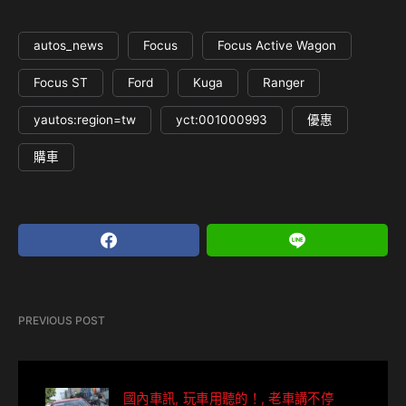
autos_news
Focus
Focus Active Wagon
Focus ST
Ford
Kuga
Ranger
yautos:region=tw
yct:001000993
優惠
購車
PREVIOUS POST
國內車訊
玩車用聽的！
老車講不停