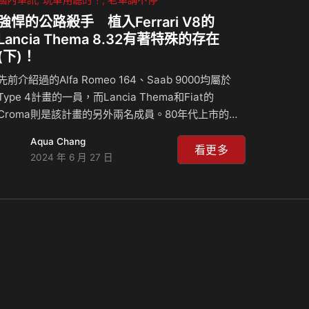
強悍的公路殺手 植入Ferrari V8的
Lancia Thema 8.32有著特殊的存在
(下)！
先前介紹過的Alfa Romeo 164、Saab 9000均屬於
Type 4計畫的一員，而Lancia Thema和Fiat的
Croma則是該計畫的另外兩名成員。80年代上市的
Thema(台灣稱帝馬)最著名的是其渦輪動力，其優異
Aqua Chang
的加速性能更是讓人津津樂道，據說甚至不少黑白兩道
看更多
2024 年 6 月 27 日
人士喜以此為座駕，不過當年渦輪科技不似現今成熟，
讓渦輪版Thema在山路上操駕得小心，以免動力突然
湧現讓車輛不易控制。一般版Thema的動力性能已經
讓人讚賞，其實當年還有一款空前絕後、植入Ferrari
V8引擎的Thema 8.32，本集著重於對抗BMW M5等
性能房車的Thema 8.32，而它可算是Lancia空前…