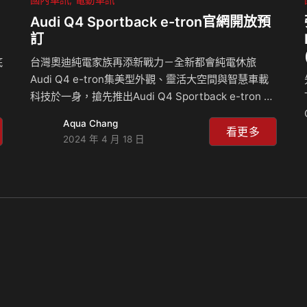
Audi Q4 Sportback e-tron官網開放預
訂
底
台灣奧迪純電家族再添新戰力－全新都會純電休旅
Audi Q4 e-tron集美型外觀、靈活大空間與智慧車載
科技於一身，搶先推出Audi Q4 Sportback e-tron 45
Edition One，自4月18日起於myAudi TW App 與台
Aqua Chang
灣奧迪官網開放預訂，售完為止。Audi Q4
看更多
2024 年 4 月 18 日
Sportback e-tron 45 Edition One搭載線上預訂專屬
禮遇，包含價值13.1萬元之21吋Audi Sport鋁合金鋁
圈、Matrix LED 矩陣式頭燈與黑色套件，建議售價
關
219萬元，敬邀車迷把握時間搶先入主。 台灣奧迪總裁
安薩瑞 (Rahil Ansari) 表示：「接續Q…