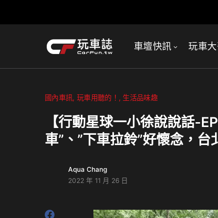
車壇快訊
玩車大
國內車訊
玩車用聽的！
生活品味趣
【行動星球⼀小徐說說話-EP1
車”、”下車拉鈴”好懷念，
Aqua Chang
2022 年 11 月 26 日