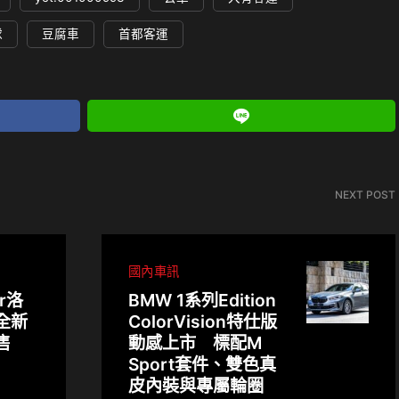
球
豆腐車
首都客運
NEXT POST
國內車訊
ar洛
BMW 1系列Edition
全新
ColorVision特仕版
售
動感上市 標配M
Sport套件、雙色真
皮內裝與專屬輪圈