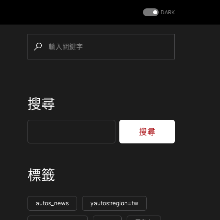
DARK
搜尋
搜尋
標籤
autos_news
yautos:region=tw