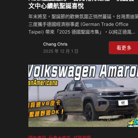
文中心續航聖誕喜悅
年末將至，聖誕節的歡樂氛圍正悄然蔓延。台灣奧迪
三度攜手德國經濟辦事處 (German Trade Office
Taipei) 帶來「2025 德國聖誕市集」，以純正德風應
許歡樂聖誕之約。11 月28日至30日於台北圓山花博公
Chang Chris
園，12月13日至14日於桃園藝文中心，邀您一同感受
看更多
2025 年 12 月 1 日
聖誕歡樂氛圍。 汲取德國聖誕傳統精髓，「2025 德
聖誕市集」匯集多款節慶美食、手工設計禮品及現場
出，營造濃厚的節日氣氛。Audi Taiwan 亦將展出旗
下兩款最新車型，全新 A6 Sportback e-tron 與
SQ5，完美體現電能創新與高性能工程的平衡魅力。
兩款車型兼具實用性、空間感與乘坐舒適度，為來訪
國內車訊
玩車大麥克
試駕報導