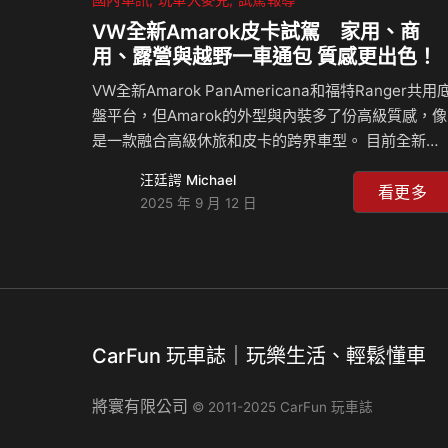
VW全新Amarok皮卡試駕 家用、商
用、露營與越野一車通包 質感更出色！
VW全新Amarok PanAmericana和福特Ranger共用
盤平台，但Amarok的外型與內裝多了份高級質感，像
是一款融合高級休旅和皮卡的跨界車型。 目前全新的
Amarok只有PanAmericana單一車型，它搭載3.0升
汪廷諤 Michael
V6柴油渦輪引擎與十速手自排變速系統，不僅馬力
看更多
2025 年 9 月 12 日
大、扭力更是強悍，同時配備了整合電子加力箱的4-
MOTION四輪驅動系統；光看這些設定，就想讓人挑
戰它的越野穿越能力。因此，我們從城市一路開到野
地，實際測試俗稱的「阿嬤OK」到底還O不OK！ 相
新聞：
CarFun 玩車誌｜玩樂生活、輕鬆懂車
將寰有限公司
© 2011-2025 CarFun 玩車誌