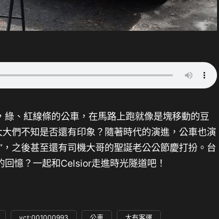
，綠、紅線條的公車，在馬路上跑就像是塊移動的豆
的大大們不知是否還有印象？隨著時代的演進，公車也演
鈴”，之後甚至還有司機大哥的聖誕老公公節慶打扮。台
憶？一起和Celsior走進時光隧道吧！
yct:001000993
公車
大有客運