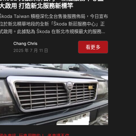
大啟用 打造新北服務新標竿
Škoda Taiwan 積極深化全台售後服務佈局，今日宣布
位於新北精華地段的全新「Škoda 新莊服務中心」正
式啟用。此據點為 Škoda 在新北市規模最大的服務中
心，全面導入品牌全新識別設計，象徵雙北服務能量的
Chang Chris
大幅提升，同時實踐「Human Touch」核心理念，致
看更多
2025 年 7 月 11 日
力為車主帶來更高品質、更貼心的保養維修體驗。
Škoda 新莊服務中心選址於新北交通便捷之樞紐地
帶，鄰近大都會公園與捷運先嗇宮站，基地面積達
640 坪。空間設計強調機能與效率，導入現代化維修
動線，全面提升來廠體驗。服務廠配備 10 個專業保修
工位，可有效分流來廠車流、縮短等待時間，提升整體
服務效能。 服務中心由 20 位通過原…
國內車訊
玩車用聽的！
老車講不停