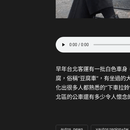
早年台北客運有一批白色車身
腐，俗稱”豆腐車”，有坐過
化出很多人都熟悉的”下車拉
北區的公車還有多少令人懷念的回
autos_news
yautos:region=tw