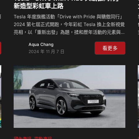
新造型彩虹車上路
第
Tesla 年度旗艦活動「Drive with Pride 與驕傲同行」
2024 第七屆正式開跑，今年彩虹 Tesla 換上全新視覺
亮相，以「重新出發」為題，揉和歷年活動的元素與精
神，象徵著迎向更美好且包容的新紀元。同時，
Aqua Chang
Tesla 官方發布全新彩虹車紀錄短片，再度號召全台車
看更多
2024 年 11 月 7 日
國
主與民眾一起提案，即有機會駕駛全新彩虹 Tesla 電
演
動車三天兩夜。 今年發布的彩虹車紀錄短片主角郭良
印先生不僅是 Model Y 車主，同時也是「雲林二手玩
具屋」館長，他嘗試以創新的方式，為偏鄉孩童帶來更
多快樂與希望。這次…
…
國內車訊
電動車訊