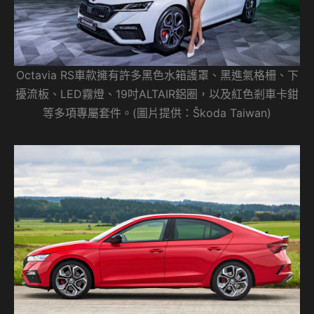
Octavia RS車款擁有許多黑色水箱護罩、黑進氣格柵、下
擾流板、LED霧燈、19吋ALTAIR鋁圈，以及紅色剎車卡鉗
等多項專屬套件。(圖片提供：Škoda Taiwan)