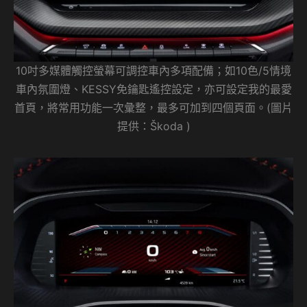
10吋多媒體觸控螢幕可調控車內多項配備；如10色/5情境
車內氛圍燈、KESSY免鑰匙遙控設定，亦可設定我的最愛
首頁，將常用功能一次彙整，最多可加到四個頁面。(圖片
提供：Škoda )