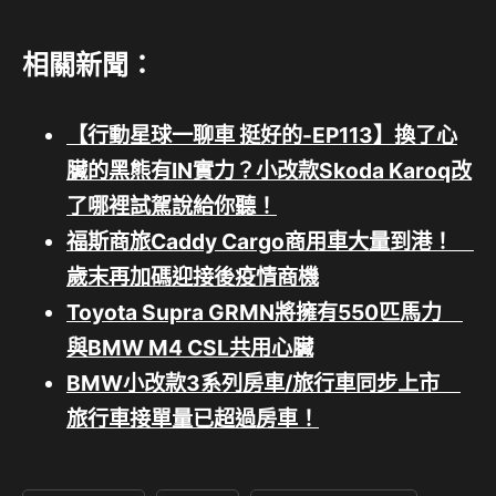
相關新聞：
【行動星球⼀聊車 挺好的-EP113】換了心
臟的黑熊有IN實力？小改款Skoda Karoq改
了哪裡試駕說給你聽！
福斯商旅Caddy Cargo商用車大量到港！
歲末再加碼迎接後疫情商機
Toyota Supra GRMN將擁有550匹馬力
與BMW M4 CSL共用心臟
BMW小改款3系列房車/旅行車同步上市
旅行車接單量已超過房車！