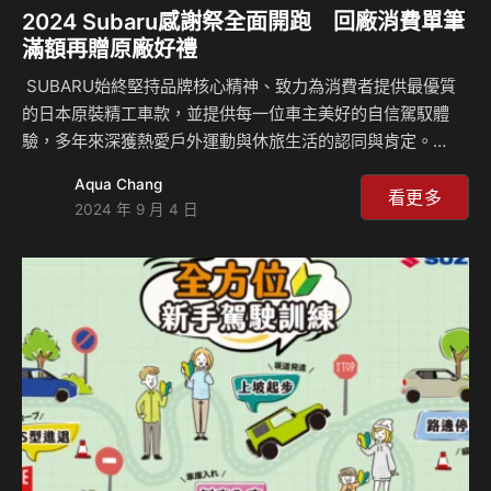
2024 Subaru感謝祭全面開跑 回廠消費單筆
滿額再贈原廠好禮
SUBARU始終堅持品牌核心精神、致力為消費者提供最優質
的日本原裝精工車款，並提供每一位車主美好的自信駕馭體
驗，多年來深獲熱愛戶外運動與休旅生活的認同與肯定。
SUBARU台灣意美汽車真心感謝所有台灣消費者的愛護與支
Aqua Chang
持，為此自9月2日起強勢推出「2024 SUBARU感謝祭」活
看更多
2024 年 9 月 4 日
動，除了為車主嚴格把關所有車況細節，更提供一系列原廠
STI專用部品，大幅提升整體行車安全性。全台SUBARU車主
凡於9月2日起至10月31日止活動期間預約回廠，即可享有全
方位的高效維護和底盤強化升級服務，同時暖心提供六大優惠
禮遇回饋車主們的熱情支持，回廠消費單筆滿額再加贈原廠精
品好禮等好康，SUBARU原廠的專…