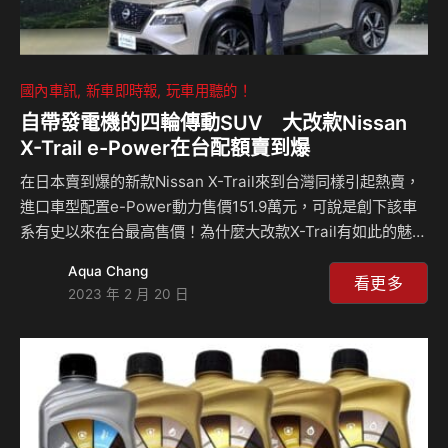
國內車訊
新車即時報
玩車用聽的！
自帶發電機的四輪傳動SUV 大改款Nissan
X-Trail e-Power在台配額賣到爆
在日本賣到爆的新款Nissan X-Trail來到台灣同樣引起熱賣，
進口車型配置e-Power動力售價151.9萬元，可說是創下該車
系有史以來在台最高售價！為什麼大改款X-Trail有如此的魅
力？e-Power到底是什麼？什麼原理讓它這麼省油？為什麼原
Aqua Chang
廠說開起來幾乎和電動車一樣？本集有完整的說明！ 大改款
看更多
2023 年 2 月 20 日
X-Trail會國產嗎？搭載什麼動力規格？什麼時候會上？點下去
聽就知道啦！