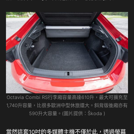
Octavia Combi RS行李廂容量高達610升，最大可擴充至
1,740升容量，比很多歐洲中型休旅還大。斜背版後廂亦有
590升大容量。(圖片提供：Škoda )
當然這套10吋的多媒體主機不僅於此，透過螢幕