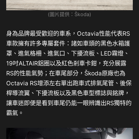
(圖片提供：Škoda)
身為品牌最受歡迎的車系，Octavia性能代表RS
車款擁有許多專屬套件：諸如車頭的黑色水箱護
罩、進氣格柵、進氣口、下擾流板、LED霧燈、
19吋ALTAIR鋁圈以及紅色剎車卡鉗，充分展露
RS的性能氣勢；在車尾部分，Škoda原廠也為
Octavia RS增添左右單出跑車式排氣尾管、後保
桿導流翼、下擾流板以及黑色車型標誌與銘牌，
讓車迷即便是看到車尾仍能一眼辨識出RS獨特的
霸氣。