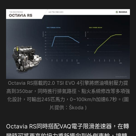
Octavia RS搭載的2.0 TSI EVO 4引擎將燃油噴射壓力提
高到350bar，同時進行排氣路徑、點火系統修改等多項強
化設計，可輸出245匹馬力，0~100km/h加速6.7秒。(圖
片提供：Škoda )
Octavia RS同時搭配VAQ電子限滑差速器，在轉
彎時可將更高的扭力重新導向到外側車輪，讓轉