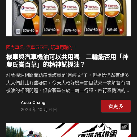
國內車訊
汽車五四三
玩車用聽的！
機車與汽車機油可以共用嗎 二輪能否用「神
農氏嘗百草」的精神試機油？
討論機油相關問題這應該算是”月經文”了，但相信仍然有諸多
大大們對此有些疑問，今天大叔好機車節目就來一次解答有關
機油的相關問題，但會著重在於二輪二行程、四行程機油的討
論！相信在網路討論區不少人曾表述自家的小白牌綿羊是加汽
Aqua Chang
車使用剩下的機油，這樣的舉動是OK的嗎？檔車用的機油和
看更多
2024 年 10 月 6 日
速克達不同？另外，如果自家二輪想用「神農氏嘗百草」的精
神試機油要注意哪些問題？本集由Seven和島叔一起來解答這
些問題！ 相關新聞：