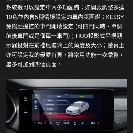
系統還可以設定車內多項配備；如開啟調整多達
10色並內含5種情境設定的車內氛圍燈；KESSY
免鑰匙遙控的車門開啟設定 (可四門同時、單側
前後車門或是僅單一車門)；HUD投影式平視顯
示器投射在前擋風玻璃上的角度及大小；螢幕上
亦可設定我的最愛首頁，將常用功能一次彙整，
最多可加到四個頁面。