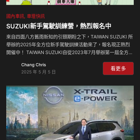
國內車訊
車壇快訊
SUZUKI新手駕駛訓練營，熱烈報名中
來自四面八方舊雨新知的引頸期盼之下，TAIWAN SUZUKI 所
舉辦的2025年全方位新手駕駛訓練活動來了，報名現正熱烈
開催中！ TAIWAN SUZUKI自從2023年7月舉辦第一屆全方位
新手駕駛訓練活動以來，收到非常熱烈的迴響。2024年舉辦
Chang Chris
第二屆，響應更加熱烈，8月、9月場次迅速報名一空，還緊急
看更多
2025 年 5 月 5 日
追加10月安可場！本次新手駕駛訓練活動，擴大舉辦規劃16場
次，活動時間自5月18日至7月20日，地點不僅涵蓋全台的北
中南各地，希望讓更多有興趣的朋友們都能順利報名參加，此
次也將進行一日兩地同步舉辦。 TAIWAN SUZUKI舉辦新手駕
駛訓練活動，透過邀請資深的駕駛教練，為新手駕駛提供指導
和技術…