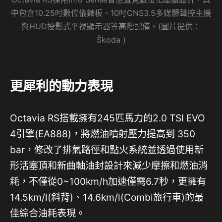
中包含10.25吋數位儀錶板、10吋CNS3.5多媒體聲控主機
與HUD投影式平視顯示器等高階配備。(圖片提供：
Škoda )
更犀利的動力表現
Octavia RS搭載擁有245匹馬力的2.0 TSI EVO
4引擎(EA888)，將燃油噴射壓力提高到 350
bar，修改了排氣路徑和點火系統並透過使用新
形活塞頂和新曲軸油封設計來減少摩擦和燃油消
耗，不僅從0~100km/h加速僅需6.7秒，更擁有
14.5km/l(斜背)、14.6km/l(Combi旅行車)的最
佳綜合油耗表現。