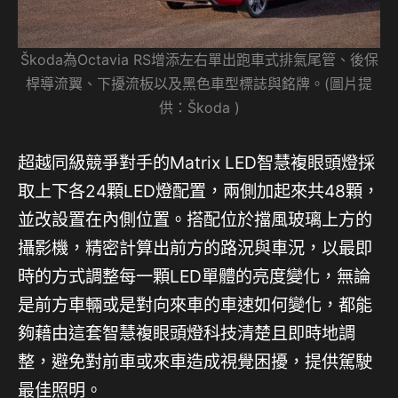
Škoda為Octavia RS增添左右單出跑車式排氣尾管、後保
桿導流翼、下擾流板以及黑色車型標誌與銘牌。(圖片提
供：Škoda )
超越同級競爭對手的Matrix LED智慧複眼頭燈採
取上下各24顆LED燈配置，兩側加起來共48顆，
並改設置在內側位置。搭配位於擋風玻璃上方的
攝影機，精密計算出前方的路況與車況，以最即
時的方式調整每一顆LED單體的亮度變化，無論
是前方車輛或是對向來車的車速如何變化，都能
夠藉由這套智慧複眼頭燈科技清楚且即時地調
整，避免對前車或來車造成視覺困擾，提供駕駛
最佳照明。