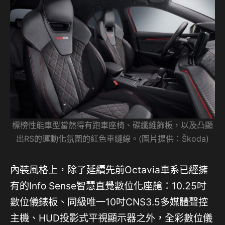
標榜性能車型當然得有跑車座椅、碳纖維飾板，以及凸顯
出RS的運動化氛圍的紅色車縫線。(圖片提供：Škoda)
內裝風格上，除了延續先前Octavia車系已經擁
有的Info Sense智慧直覺數位化座艙：10.25吋
數位儀錶板、同級唯一10吋CNS3.5多媒體聲控
主機、HUD投影式平視顯示器之外，全彩數位儀