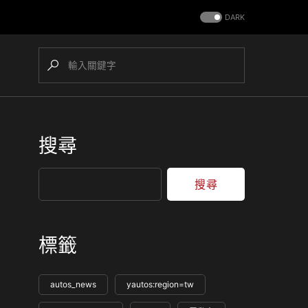
DARK
搜尋
搜尋
標籤
autos_news
yautos:region=tw