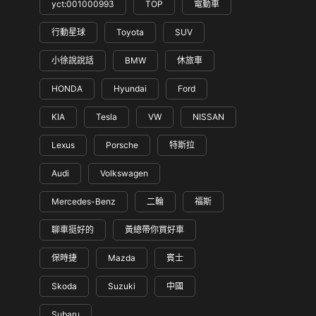
yct:001000993
TOP
電動車
行動星球
Toyota
SUV
小徐說說話
BMW
休旅車
HONDA
Hyundai
Ford
KIA
Tesla
VW
NISSAN
Lexus
Porsche
特斯拉
Audi
Volkswagen
Mercedes-Benz
二輪
福斯
聊車挺好的
黃總帶你買好車
保時捷
Mazda
賓士
Skoda
Suzuki
中國
Subaru