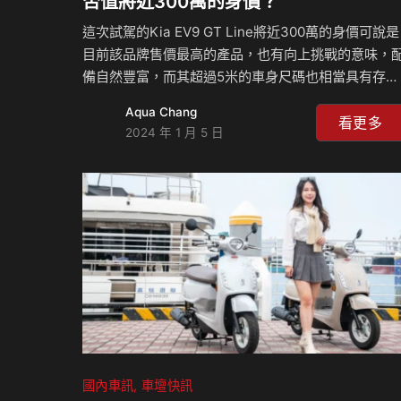
否值將近300萬的身價？
這次試駕的Kia EV9 GT Line將近300萬的身價可說是
目前該品牌售價最高的產品，也有向上挑戰的意味，
備自然豐富，而其超過5米的車身尺碼也相當具有存在
感。當然EV9除了價格極具題性外，前衛搶眼的外觀
Aqua Chang
成為它另一個討論焦點，但回歸到產品本質，它是撐
看更多
2024 年 1 月 5 日
起它的售價？而它重量級的車重是否會影響它的動力
控表現？來聽Michael和島叔怎麼說？ 相關新聞：
國內車訊
車壇快訊