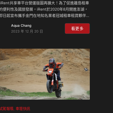
iRent共享車平台營運版圖再擴大！為了促進離島租車
的便利性及國旅發展，iRent於2020年8月開進澎湖，
即日起宣布攜手金門在地知名業者冠城租車租賃夥伴，
提供24小時汽車同站租還服務，用戶從機場只要步行
Aqua Chang
約5分鐘就能自助租還車。 iRent共享車平台全台營運
看更多
2023 年 12 月 20 日
據點已超過2,000個，看準離島旅遊熱潮，將服務範圍
再延伸至金門，成為iRent進駐離島的第二站，另外，
iRent秉持提升即時、便捷的租車體驗，將據點設立於
金門機場的第二停車場，會員可在出發日60天前透過
APP完成預約，一下飛機便可輕鬆取車，開iRent暢遊
金門。此外，每到春節期間，金門總會湧入大量旅客、
返鄉人潮，…
試駕報導
車壇快訊