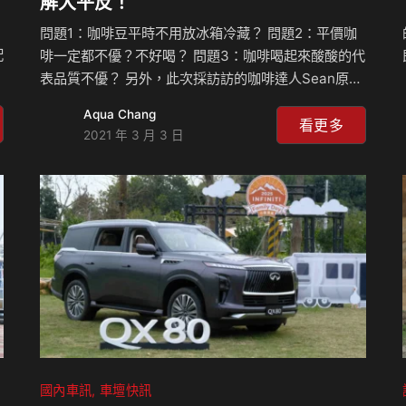
解大平反！
問題1：咖啡豆平時不用放冰箱冷藏？ 問題2：平價咖
配
啡一定都不優？不好喝？ 問題3：咖啡喝起來酸酸的代
表品質不優？ 另外，此次採訪訪的咖啡達人Sean原本
亦
是金融界菁英分子、明日之星，但心念一轉直接來個大
Aqua Chang
得
斜槓，一頭栽進咖啡的奇幻世界，為什麼？來聽聽他怎
看更多
2021 年 3 月 3 日
操
麼說？
國內車訊
車壇快訊