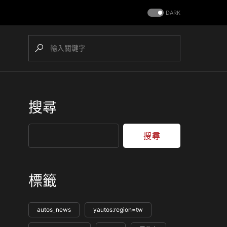
DARK
搜尋
搜尋
標籤
autos_news
yautos:region=tw