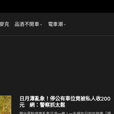
麥克
品酒不開車
電車潮
日月潭亂象！停公有車位竟被私人收200
元 網：警察抓太鬆
觀光景點停車亂象又添一樁！一名網友日前在臉書「爆