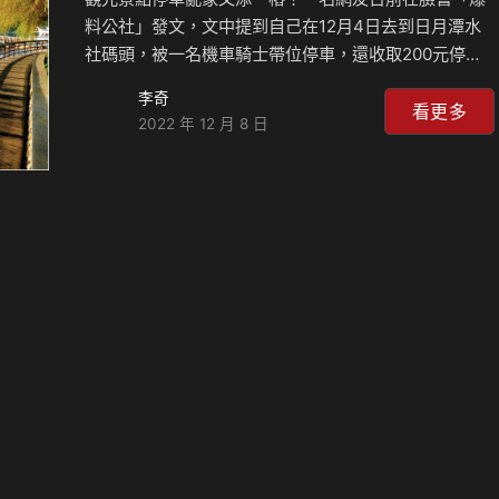
料公社」發文，文中提到自己在12月4日去到日月潭水
社碼頭，被一名機車騎士帶位停車，還收取200元停車
費，但停好之後才發現機車騎士居然做起無本生意，把
李奇
路邊合法車位當成私人的生財工具！ 原PO在貼文裡清
看更多
2022 年 12 月 8 日
楚交代來龍去脈，起初一行人開車抵達日月潭後，遇見
有人帶他們去停車，並收取200元停車費，還以為是私
有地，但停好車才發現是公有地，卻被有心人士佔據，
藉此向觀光客收費，整個行為相當不要臉！ 原PO當場
立刻反應，結果對方先是裝傻，之後才將一台車的費用
退還，間接證明該名騎士深知自己違法，無奈被抓包才
乖乖退錢，但相信過去已經有不少觀光客勢必都在沒注
意的情況下，被…