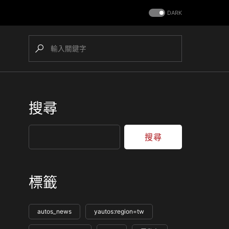
DARK
搜尋
搜尋
標籤
autos_news
yautos:region=tw