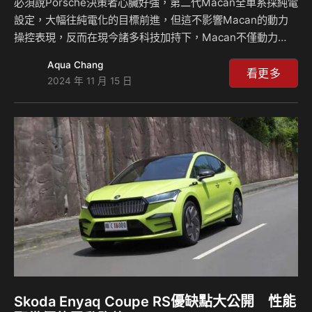
必須說Porsche決策者心臟好強，第二代Macan全車系採純電
設定，大幅往純電化的目標前進，但這不影響Macan的動力
操控表現，反而在現今諸多科技加持下，Macan不僅動力
強，操控也不含糊。此次試駕的是Macan 4，基本售價373萬
Aqua Chang
元起，然而以試駕車來說，光是選配金額就高達157萬元，足
看更多
2024 年 11 月 15 日
足可以買一台Octavia Combi RS！第二代Macan整體表現如
何？來聽麥克和島叔怎麼說？ 相閞新聞：
Skoda Enyaq Coupe RS優缺點大公開 性能