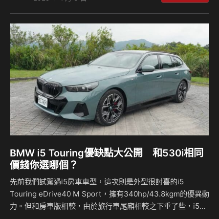
力夠用嗎？有哪些優缺點？來聽麥克和島叔怎麼說？ 相關新
聞：
BMW i5 Touring優缺點大公開 和530i相同
價錢你選哪個？
先前我們試駕過i5房車車型，這次則是外型很討喜的i5
Touring eDrive40 M Sport，擁有340hp/43.8kgm的優異動
力。但和房車版相較，由於旅行車尾廂相較之下重了些，i5均
衡的操控表現是否因此而改變？另外，由於它竹杏我們所熟知