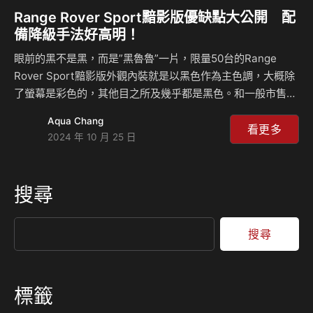
Range Rover Sport黯影版優缺點大公開 配
備降級手法好高明！
眼前的黑不是黑，而是”黑魯魯”一片，限量50台的Range
Rover Sport黯影版外觀內裝就是以黑色作為主色調，大概除
了螢幕是彩色的，其他目之所及幾乎都是黑色。和一般市售
D300柴油車型相較，黯黑版價格調降高達73萬元而成功達到
Aqua Chang
400萬元以下，讓它與X5、GLE等競品相較變得它極具競爭
看更多
2024 年 10 月 25 日
力。它怎麼做到的？哪些配備被”降級”了？整體表現如何？來
聽麥克和島叔怎麼說？ 相關新聞：
搜尋
搜尋
標籤