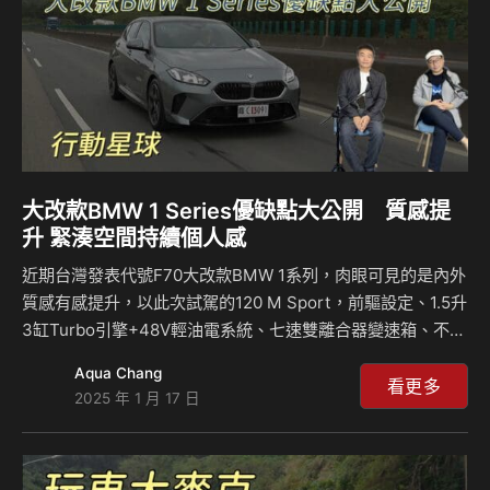
大改款BMW 1 Series優缺點大公開 質感提
升 緊湊空間持續個人感
近期台灣發表代號F70大改款BMW 1系列，肉眼可見的是內外
質感有感提升，以此次試駕的120 M Sport，前驅設定、1.5升
3缸Turbo引擎+48V輕油電系統、七速雙離合器變速箱、不突
出的車艙空間一切似乎都是那麼的熟悉，不過在配備部分卻是
Aqua Chang
大躍進？它開起來如何？來聽麥克和島叔怎麼說？ 相關新
看更多
2025 年 1 月 17 日
聞：