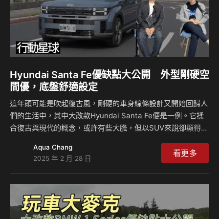
Hyundai Santa Fe優缺點大公開 外型剛硬空
間優，底盤舒適設定
這年頭可能是吹起復古風，剛硬的車身線條設計又開始回歸人
們的生活中，其中大改款Hyundai Santa Fe便是一例。它揉
合復古與現代的概念，或許有些大膽，但以SUV來說卻顯得對
味。在軸距、車身加長的情況下，New Santa Fe空間上有著
Aqua Chang
不小的進步，再加上全新世代的1.6升Turbo Hybrid系統，它
看更多
2025 年 2 月 28 日
開起來如何？有哪些特色？和兄弟車Kia Sorento又有哪些差
異？來聽麥克和島叔怎麼說？ 相關新聞：