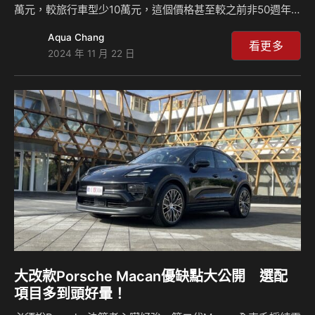
萬元，較旅行車型少10萬元，這個價格甚至較之前非50週年
版Golf GTi來得實惠，C/P相當高。小改款Octavia Combi
Aqua Chang
RS馬力增加20匹後操控動力是否有感提升？配備是否陽春？
看更多
2024 年 11 月 22 日
來聽麥克和島叔怎麼說？ 相關新聞：
大改款Porsche Macan優缺點大公開 選配
項目多到頭好暈！