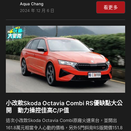
Aqua Chang
的530i價格同為339萬元，如果是你會怎麼選？來聽麥克和島
看更多
2024 年 12 月 6 日
叔怎麼說？ 相關新聞：
小改款Skoda Octavia Combi RS優缺點大公
開 動力操控佳高C/P值
這次小改款Skoda Octavia Combi原廠火速來台，並開出
161.8萬元相當令人心動的價格，另外5門斜背RS版開價151.8