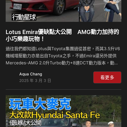
Lotus Emira優缺點大公開 AMG動力加持的
小巧樂趣玩物！
過往我們都知道Lotus與Toyota集團過從甚密，而其3.5升V6
機械增壓動力亦是出自Toyota之手，不過Emira還另外提供
Mercedes-AMG 2.0升Turbo動力+8速DCT動力版本，動力
來到365hp/3.8kgm，就跑車的角度來說這樣的動力數字不算
Aqua Chang
大，但由於車重僅1446kg，再加上靈巧車身，在山路開起樂
看更多
2025 年 3 月 3 日
趣十足。Emira怎麼個好玩法？和3.5升機械增壓動力在動力
輸出特性上有哪些不同？來聽島叔和麥克怎麼說？ 相關新
聞：