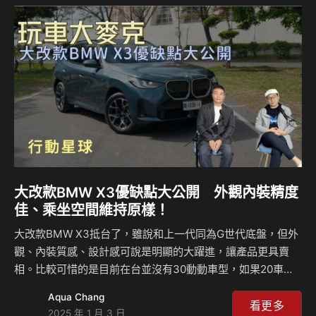
大改款BMW X3優缺點大公開 外觀內裝精度
佳、乘坐空間維持原樣！
大改款BMW X3抵台了，雖說和上一代同為G世代底盤，但外
觀、內裝質感、設計感可說是明顯的大躍進，讓產品更具賣
相。比較可惜的是目前在台並沒有30動動車型，如果20車型
動力無法滿足你，就得直接跳升選擇價格近逼400萬元的50車
Aqua Chang
型，為什麼會這樣？另外，此次試駕為20 M Sport車型，動
看更多
2025 年 1 月 3 日