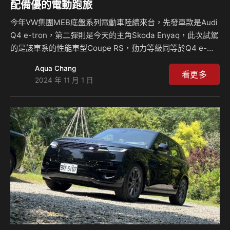
配備優的電動跑旅
今年VW集團MEB底盤系列電動車陸續來台，先發車款是Audi
Q4 e-tron，第二彈則是今天的主角Skoda Enyaq，此次試駕
的是該車系的性能車型Coupe RS，動力等級同等於Q4 e-
tron 55車型，最大馬力340hp，另外HUD投影式平視顯示器
Aqua Chang
+AR實境擴增功能、駕駛座按摩功能、Canton 音響系統、真
看更多
2024 年 11 月 1 日
皮座椅、全景式玻璃車頂均列入配備項目中，配備給的相當有
誠意，雖說如此，但操控動力表現如何？來聽麥克和島叔怎麼
說？ 相關新聞：