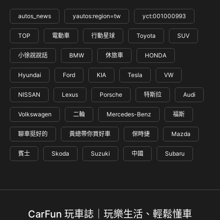
autos_news
yautos:region=tw
yct:001000993
TOP
電動車
行動星球
Toyota
SUV
小徐說說話
BMW
休旅車
HONDA
Hyundai
Ford
KIA
Tesla
VW
NISSAN
Lexus
Porsche
特斯拉
Audi
Volkswagen
二輪
Mercedes-Benz
福斯
聊車挺好的
黃總帶你買好車
保時捷
Mazda
賓士
Skoda
Suzuki
中國
Subaru
CarFun 玩車誌｜玩樂生活、輕鬆懂車