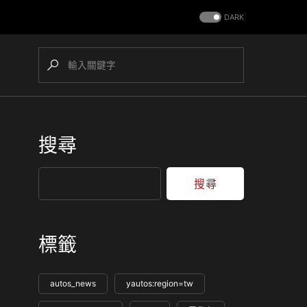
DARK
搜尋
搜尋
標籤
autos_news
yautos:region=tw