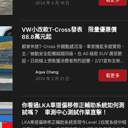
2024 年 4 月 16 日
車的科技內裝與優異油耗表現，開創房車市場的標竿。
而此次小改款 NISSAN SENTRA 震撼升級正式上市再度
開創房車新指標，有三大新亮點、十大新升級，搭載
「ProPILOT LV2半自動輔助駕駛」讓駕馭體驗更加隨
VW小改款T-Cross發表 限量優惠價
心所馭，並配備「12.3吋智慧影音多媒體系統」與「8
88.8萬元起
支BOSE音響系統揚聲器」，打造極致舒適座艙空間，
都會休旅T-Cross 外觀動感活潑、車室機能多變實用、
更具有17.7km/l的…
主／被動安全配備超越同級，在 A0 級距 SUV 廣受歡
迎，日前線上預售獲消費者熱烈迴響，2/21宣布全新小
改款T-Cross 正式上市，5 月 31 日前領牌享限時限量
Aqua Chang
優惠價 88.8 萬元起。 小改款T-Cross 繼預售車型 230
看更多
2024 年 2 月 21 日
TSI Tech 和 230 TSI Style Design 後，並揭曉 230
TSI Life 車型，完整全車系編成，同時推出新車色淨霧
藍和日耀黃，彰顯獨一無二的清新風采，外觀承襲一貫
亮眼潮流風格，車頭下方搭配黑色下氣壩，邊框綴有銀
你看過LKA車道偏移修正輔助系統如何測
色鍍鉻飾條，兩側妝點斜偏菱形 LED 獨立式日間行車
試嗎？ 車測中心測試作業直擊！
燈，打造時尚運…
LKA車道偏移修正輔助系統是現今Level 2自駕系統中相