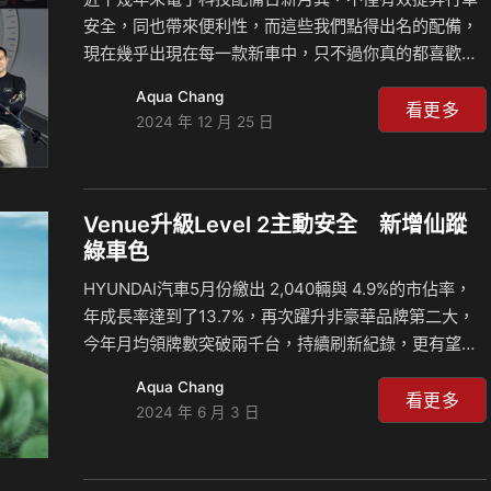
安全，同也帶來便利性，而這些我們點得出名的配備，
現在幾乎出現在每一款新車中，只不過你真的都喜歡這
些配備嗎？又或者有些配備的作動你可能有點煩？來聽
Aqua Chang
島叔和豪哥怎麼說？ 相關新聞：
看更多
2024 年 12 月 25 日
Venue升級Level 2主動安全 新增仙蹤
綠車色
HYUNDAI汽車5月份繳出 2,040輛與 4.9%的市佔率，
年成長率達到了13.7%，再次躍升非豪華品牌第二大，
今年月均領牌數突破兩千台，持續刷新紀錄，更有望達
成連續五年銷售台數正成長目標。除了完整SUV陣容，
Aqua Chang
顧客體驗亦是HYUNDAI汽車近年的重點項目，We Care
看更多
2024 年 6 月 3 日
計劃致力於通路升級，主要為消費者五感體驗，讓每一
位到HYUNDAI汽車展間的顧客其視覺、聽覺、嗅覺、味
覺、觸覺將都能感受先進豪華的品牌氛圍。 TUCSON L