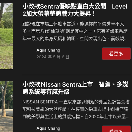
N Line上市成功帶動銷售 TUCSON L N Line於5月初隆
小改款Sentra優缺點直白大公開 Level
重上市，以其獨特的產品力、豪華科技配置及高品質的
2加大螢幕整體戰力大提昇！
乘坐體驗，立即贏得了消費市場好評，進而帶動整體
雖說現在市場上休旅車當道，能選擇的平價房車不太
銷…
多，而第八代”仙草號”則是其中之一，它有著該車系歷
年來最大的車身尺碼和軸距，空間表現出色，而較親民
的售價也符合其”國民車”的定位。這次Sentra小改款除
Aqua Chang
了將主動安全升級至Level 2外，中控台螢幕也放大至
看更多
2024 年 5 月 6 日
12.3吋，除此之外，它還做了哪些調整與改變？透過此
次試駕，一起和麥克、島叔深入了解們熟悉的”仙草
號”！ 相關新聞：
小改款Ｎissan Sentra上市 智駕、多媒
體系統等有感升級
NISSAN SENTRA 一直以來都以俐落的外型設計語彙搭
配科技美學的大器座艙，在樸實的房車市場中創造了獨
到的美學與生活上的質感指標。自2020年上市以來屢創
銷售佳績，配備進口房車等級的PFCW 超視距車輛追撞
Aqua Chang
警示系統、智慧主動式進氣啟閉系統，以及媲美豪華房
看更多