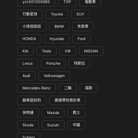
yct:001000993
TOP
電動車
行動星球
Toyota
SUV
小徐說說話
BMW
休旅車
HONDA
Hyundai
Ford
KIA
Tesla
VW
NISSAN
Lexus
Porsche
特斯拉
Audi
Volkswagen
Mercedes-Benz
二輪
福斯
聊車挺好的
黃總帶你買好車
保時捷
Mazda
賓士
Skoda
Suzuki
中國
Subaru