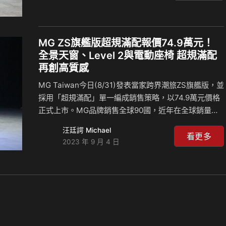
力大幅升級還可省油錢、省稅金；驚艷搭載「 LEVEL2
」ADAS先進駕駛輔助系統；推出「3排椅」七人座車
型，讓空間王者ZINGER為家庭出遊提出的完美設計。
新世代ZINGER 即日起展開預購，舊換新預購價格只要
MG ZS旗艦版超規滿配報價74.9萬元！
67.9萬元起，就讓您的美好生活一”部”到位。 有感升級1
全景天窗、Level 2與電動座椅 超規滿配
: 1.5TGDI渦輪引擎加8速ZF變速箱高速更省油 ZI…
再創高質感
MG Taiwan今日(8/31)發表當家跨界潮旅ZS旗艦版，並
採用「超規滿配」單一編成銷售策略，以74.9萬元價格
正式上市。MG品牌銷售全球90國，近年在全球銷量爆
發式成長，並在近20個國家銷售擠進Top 10，其中ZS
汪廷諤 Michael
車系更是扮演著背後不可或缺的重要角色，在歐洲、澳
看更多
2023 年 9 月 4 日
洲等市場銷售屢創佳績。 如今全新ZS正式導入台灣，憑
藉著新潮外型、質感內裝、跨級配備以及標配完整MG
PILOT 2.0 Level 2智慧駕駛輔助系統四大優勢，不僅為
熱門休旅市場提供一個卓越超群購車新選擇，「天生出
眾、越級打怪」的產品實力，將帶領MG Taiwan開創新
局持續締造佳績！ MG Taiwan總經理陳宗裕說:「今
日…