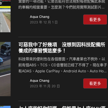
當要的一項功能，它是否能符合法規對每款配備此系統
的車輛均相當重要，怎麼測？今們就用實際測試影片大
大們了解。 測量車速：72km/h 相關新聞：
Aqua Chang
看更多
2023 年 12 月 1 日
可惡我中了好幾項 沒想到因科技配備所
養成的壞習慣這麼多！
科技帶來的便利性在各個層面，汽車產業也不例外，以
前有個ABS、TCS、CD音響就已經了不得了，現在車子
有ADAS、Apple CarPlay、Android Auto、Auto Hold
都算剛好而已，這些配備確實好用，但卻也在不知不覺
Aqua Chang
中養成了我們開車的壞習慣，有哪些，大大們不妨一起
看更多
2023 年 11 月 20 日
來討論一下？ 相關新聞：