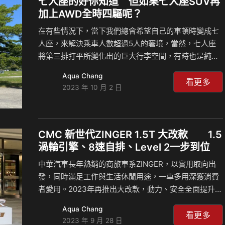
七人座的好你知道 但如果七人座SUV再
加上AWD全時四驅呢？
在有些情況下，當下我們總會希望自己的車頓時變成七
人座，來解決乘車人數超過5人的窘境，當然，七人座
將第三排打平所變化出的巨大行李空間，有時也是純五
人座所無法企及，大大們曾想過在哪些情境下會用到七
Aqua Chang
人座位？同時，如果七人座SUV動力充足又有AWD全時
看更多
2023 年 10 月 2 日
四驅加持，不僅出遊更便利，亦可提昇行車安全，連續
四年七人座SUV銷售冠軍的Skoda Kodiaq 2.0 4X4(尊
榮版TSI)就完全符合此次議題？它麼個好用法，來聽島
叔試駕後和豪哥怎說？ 相關新聞：
CMC 新世代ZINGER 1.5T 大改款 1.5
渦輪引擎、8速自排、Level 2一步到位
中華汽車長年熱銷的商旅車系ZINGER，以實用取向出
發，同時滿足工作與生活休閒用途，一車多用深獲消費
者愛用。2023年再推出大改款，動力、安全全面提升的
新世代ZINGER，展現「123」三大有感升級: 1.5TGDI缸
Aqua Chang
內直噴渦輪引擎全新動力，搭配8速ZF自排變速箱，動
看更多
2023 年 9 月 28 日