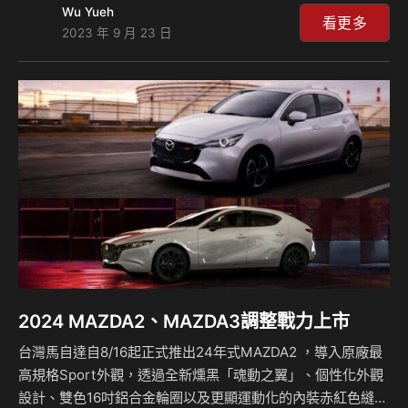
Wu Yueh
會支援Mazda Connect功能，並且讓螢幕來到8.8吋的尺寸，
看更多
2023 年 9 月 23 日
相信這才是現行新車大家可以接受的標準。 雖然這兩輛車其
實在台灣也都配置上了7吋的車載娛樂系統螢幕，但是日本市
場部分現在進行年式更新之後，螢幕放大到8.8吋，其畫面比
例也變得更寬一些，而且還有著Mazda Connect的功能，現
在車主可以撥打緊急電話、定位車輛，並且透過你手上的智慧
型手機遠端控制某些功…
2024 MAZDA2、MAZDA3調整戰力上市
台灣馬自達自8/16起正式推出24年式MAZDA2 ，導入原廠最
高規格Sport外觀，透過全新燻黑「魂動之翼」、個性化外觀
設計、雙色16吋鋁合金輪圈以及更顯運動化的內裝赤紅色縫線