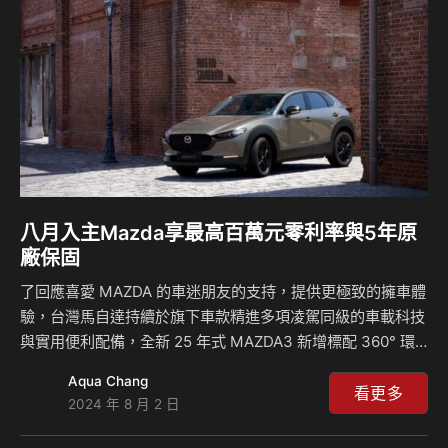
MAZDA CX-60 還可再享百萬元高額 0 利率購車優惠，都會通
勤首選 MAZDA2 更可以 18.9 萬…
八月入主Mazda享最高百萬元零利率與5年原
廠保固
了回應喜愛 MAZDA 的車迷朋友的支持，提供更極致的擁車體
驗，台灣馬自達持續於旗下車款精進多項凌駕同級的車載科技
與實用便利配備，全新 25 年式 MAZDA3 新增標配 360° 環
景輔助系統，休旅車型 MAZDA CX-30 及 MAZDA CX-5 全面
Aqua Chang
標配電動尾門，新年式升級總值最高 8 萬元。以讓更多消費者
看更多
2024 年 8 月 2 日
能輕鬆入主心儀的 MAZDA 車款為初衷，台灣馬自達 8 月針對
多款熱銷車型限時推出 0 利率與 5 年原廠保固購車優惠，其