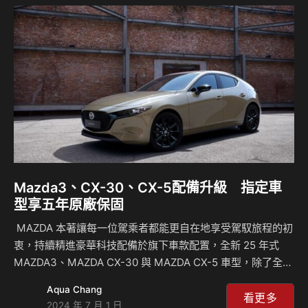
中，主力休旅 MAZDA CX-5 和 MAZDA CX-60 可享百萬元高
額 0 利率，都會通勤首選車型 MAZDA2 與 MAZDA CX-3 再
加贈乙式…
Mazda3、CX-30、CX-5配備升級 指定車
型享五年原廠保固
MAZDA 本著讓每一位駕乘者都能更自在地享受駕馭旅程的初
衷，持續精進豪華科技配備於旗下車款配置，全新 25 年式
MAZDA3、MAZDA CX-30 與 MAZDA CX-5 車型，除了全面
標配 360° 環景輔助系統，休旅車型 MAZDA CX-30 及
Aqua Chang
MAZDA CX-5 更新增標配電動尾門，並於全車系升級多項凌
看更多
2024 年 7 月 1 日