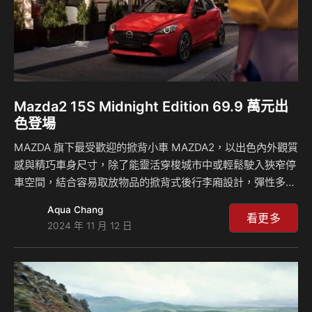
Mazda2 15S Midnight Edition 69.9 萬元出
色登場
MAZDA 旗下最受歡迎的掀背小車 MAZDA2，以出色內外觀質
感與精巧車身尺寸，除了能靈活穿梭城市中或輕鬆駛入狹窄停
車空間，結合容易取放物品的掀背式後行李廂設計，彈性多元
的空間機能不僅能滿足日常通勤代步，也可從容應對各種裝載
Aqua Chang
需求，以兼具 17.9km/L 的高效燃油經濟性，廣泛受到時下年
看更多
2024 年 11 月 12 日
輕族群的青睞。 為了讓更多喜愛靈活操控小車的車迷朋友們
能輕鬆擁有以日式職人工藝打造的車款，台灣馬自達11/12日
正式推出全新 MAZDA2 15S MIDNIGHT EDITION 車型，以
原先即亮眼出眾的外觀升級爍黑鯊魚鰭式天線、爍黑車外後視
鏡等原廠精品套件，祭出 69.9 萬元的入主價讓消費者能從容