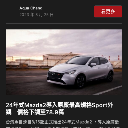
座椅，提供市場兼具美感與質感的全新選擇。24年式
Aqua Chang
MAZDA2以現行高階Proactive Touring車型為基礎，並簡化
看更多
2023 年 8 月 25 日
單一車系編成15S Urban Sport，正式售價同步下調為78.9
萬，標配 Smart Keyless免鑰匙感應系統、無線Apple
CarPlay、倒車顯影系統、盲點偵測系統(BSM)、後車警示功
能(RCTA)及6 具安全輔助氣囊，提供消費者同級價格帶內最
完整的安全及便利配備。24…
24年式Mazda2導入原廠最高規格Sport外
觀 價格下調至78.9萬
台灣馬自達自8/16起正式推出24年式Mazda2 ，導入原廠最