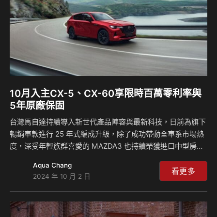
享有兼…
10月入主CX-5、CX-60享限時百萬零利率與
5年原廠保固
台灣馬自達持續導入新世代產品陣容與最新科技，日前為旗下
暢銷車款進行 25 年式編成升級，除了成功帶動全車系市場熱
度，深受年輕族群喜愛的 MAZDA3 也持續榮獲進口中型房車
銷售冠軍。而同級唯一縱置後驅休旅 MAZDA CX-60 自年初
Aqua Chang
交車以來，已累積逾 1 千 8 百位車主的肯定，展現台灣消費者
看更多
2024 年 10 月 2 日
對於 MAZDA 以追求駕馭樂趣的造車理念與 MAZDA CX-60
產品本質的認同。台灣馬自達 10 月份針對多款熱銷車型提供
限時入主享 5 年原廠保固，休旅雙雄 MAZDA CX-5 和