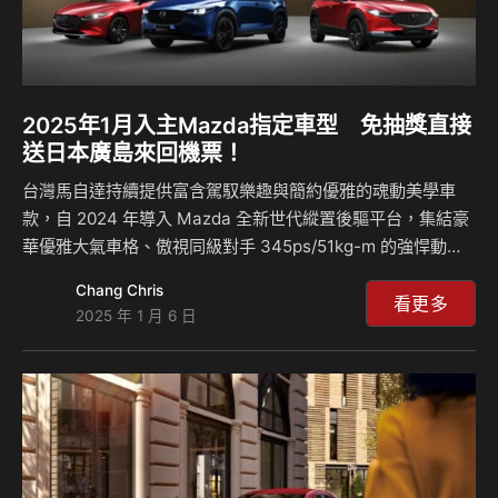
2025年1月入主Mazda指定車型 免抽獎直接
送日本廣島來回機票！
台灣馬自達持續提供富含駕馭樂趣與簡約優雅的魂動美學車
款，自 2024 年導入 Mazda 全新世代縱置後驅平台，集結豪
華優雅大氣車格、傲視同級對手 345ps/51kg-m 的強悍動力
輸出、及同級唯一縱置後驅正七人 LSUV 之姿的全能旗艦跑旅
Chang Chris
Mazda CX-90，深受層峰級買家青睞。 同時，為滿足個性化
看更多
2025 年 1 月 6 日
不凡客群的品味，引進具有潮流運動風格的全新 Retro
Sports Edition 車型，並以升級多項凌駕同級的先進車載科技
與實用便利配備，強化旗下車款競爭力，帶給車主極致的擁車
生活體驗。 此外，適逢全球最暢銷的 Roadster 雙座敞篷跑車
MX-5 問世 35 週年之際，台灣馬自達…