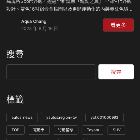
高規格Sport外觀，透過全新燻黑「魂動之翼」、個性化外觀
設計、雙色16吋鋁合金輪圈以及更顯運動化的內裝赤紅色縫線
座椅，提供市場兼具美感與質感的全新選擇。 24年式
Aqua Chang
Mazda2以現行高階Proactive Touring車型為基礎，並簡化
看更多
2023 年 8 月 16 日
單一車系編成15S Urban Sport，正式售價同步下調為78.9
萬，標配 Smart Keyless免鑰匙感應系統、無線Apple
CarPlay、倒車顯影系統、盲點偵測系統(BSM)、後車警示功
搜尋
能(RCTA)及6 具安全輔助氣囊，提供消費者同級價格帶內最
完整的安全及便利配備。24年式 M…
搜尋
標籤
autos_news
yautos:region=tw
yct:001000993
TOP
電動車
行動星球
Toyota
SUV