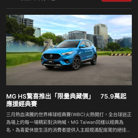
推出限量典藏價75.9萬回饋消費者；都會時尚小休旅ZS心動
版則祭出「禮上加禮雙重送」，除升級原廠電子後視鏡，再享
智慧聯網螢幕組，還有超低月付1688元起的優惠貸款方案；
針對家庭用戶，本月入主正七人座G50 PLUS旗艦版除了可獲
得智慧聯網螢幕組之外，更可享有高額0利率優惠貸款方案，
最低98…
MG HS驚喜推出「限量典藏價」 75.9萬起
應援經典賽
三月熱血沸騰的世界棒球經典賽(WBC)火熱開打，全台球迷正
為場上的每一場精彩對決吶喊，MG Taiwan同樣以經典為
名，為喜愛休旅生活的消費者提供入主超規滿配座駕的絕佳時
機，本月針對旗下當家休旅旗艦 HS 1.5T推出限時限量「典藏