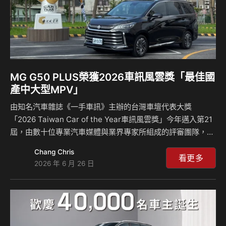
MG G50 PLUS榮獲2026車訊風雲獎「最佳國
產中大型MPV」
由知名汽車雜誌《一手車訊》主辦的台灣車壇代表大獎
「2026 Taiwan Car of the Year車訊風雲獎」今年邁入第21
屆，由數十位專業汽車媒體與業界專家所組成的評審團隊，透
過現場遴選投票方式，依據外觀造型、內裝配備、車室空間、
Chang Chris
動力系統、安全配備以及價格競爭力等項目進行綜合評鑑。最
看更多
2026 年 6 月 26 日
終，MG G50 PLUS憑藉全面性的產品實力與超規滿配的優
勢，在強勁對手中脫穎而出，勇奪「最佳國產中大型 MPV」
桂冠，再度展現MG品牌在產品實力、安全科技與滿足消費者
需求的堅定承諾。 「最親民的正七人座MPV」 MG G50
PLUS樹立超規標竿 傳承MG超規滿配的品牌精神，G50