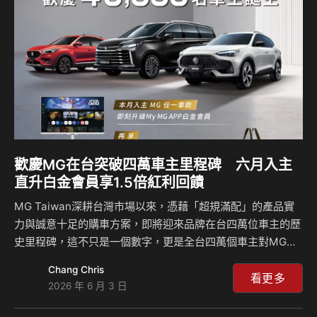
75.9萬起、都會時尚小休旅ZS心動版59.9萬起、以及正七人
座G50 PLUS旗艦版98.5萬起，讓輕鬆晉升有車階級。 不只如
此，六月入主全車系任一車款，即可…
歡慶MG在台突破四萬車主里程碑 六月入主
直升白金會員享1.5倍紅利回饋
MG Taiwan深耕台灣市場以來，憑藉「超規滿配」的產品實
力與誠意十足的購車方案，即將迎來品牌在台四萬位車主的歷
史里程碑，這不只是一個數字，更是全台四萬個車主對MG最
真實的信任見證。為回饋給廣大消費者的支持，MG Taiwan
Chang Chris
於六月推出最強夏日購車方案，祭出全車系0利率貸款方案，
看更多
2026 年 6 月 3 日
讓購車門檻有感大降，絕對是今年夏天最不容錯過的入手時
機！本月購車不僅享有0利率優惠貸款方案，各車型搭配舊換