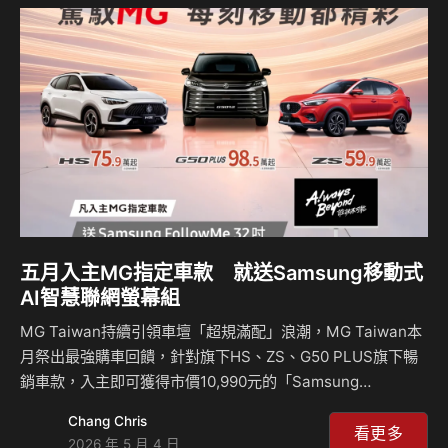
新補助後更迎來心動起跳價：當家旗艦休旅HS限量絕享價
75.9萬起、都會時尚小休旅ZS心動版59.9萬起、以及正七人
座G50 PLUS旗艦版98.5萬起，讓輕鬆晉升有車階級。 不只如
此，六月入主全車系任一車款，即可…
五月入主MG指定車款 就送Samsung移動式
AI智慧聯網螢幕組
MG Taiwan持續引領車壇「超規滿配」浪潮，MG Taiwan本
月祭出最強購車回饋，針對旗下HS、ZS、G50 PLUS旗下暢
銷車款，入主即可獲得市價10,990元的「Samsung
FollowMe 32吋移動式智慧聯網螢幕組」，當家休旅旗艦HS
Chang Chris
車系更是誠意滿滿，以18萬優惠(含舊換新、貨物稅減徵優惠)
看更多
2026 年 5 月 4 日