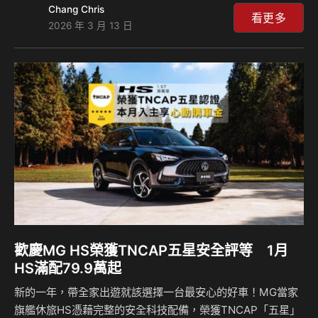
Chang Chris
優惠價」75.9萬元起(含舊換新、貨物稅減徵優惠)，讓愛車族
看更多
2026 年 3 月 13 日
能以最親民的門檻，與MG一起揮出精彩生活全壘打。 除了極
具競爭力的限量典藏方案，MG Taiwan 針對HS全車系也同步
祭出多重購車驚喜，凡於本月入主HS 1.5T旗艦版，完成領牌
即享TNCAP五星榮耀「專屬心動購車金4萬元」與「第五年延
長保固(價值15,000元)」，讓您的愛車防護如同場上的金手
套，守備滴…
歡慶MG HS榮獲TNCAP五星安全評等 1月
HS滿配79.9萬起
新的一年，帶全家出遊就該選擇一台最安心的好車！MG當家
旗艦休旅HS憑藉完整的安全科技配備，榮獲TNCAP「五星」