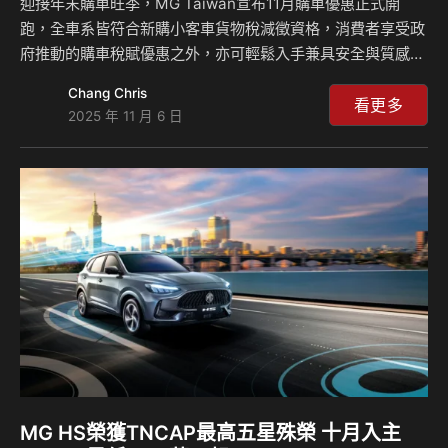
迎接年末購車旺季，MG Taiwan宣布11月購車優惠正式開
跑，全車系皆符合新購小客車貨物稅減徵資格，消費者享受政
府推動的購車稅賦優惠之外，亦可輕鬆入手兼具安全與質感的
超規滿配好車。同時，為回饋消費者熱烈支持，凡於本月入主
Chang Chris
指定車款，除了提供多項靈活的購車貸款方案可供選擇，更可
看更多
2025 年 11 月 6 日
享有tokuyo多會鬆踝旋美腿機或Panasonic溫感氣動足腿按
摩靴二選一，讓車主在享受駕馭樂趣的同時，也能擁有極致放
鬆的居家時光。MG以「超規滿配」的產品實力與靈活購車方
案，持續提供消費者兼具安全、舒適與價值的理想選擇。 購
車享獨家好禮： tokuyo多會鬆踝旋美腿機或Panasonic溫感
氣動足腿按摩靴 …
MG HS榮獲TNCAP最高五星殊榮 十月入主