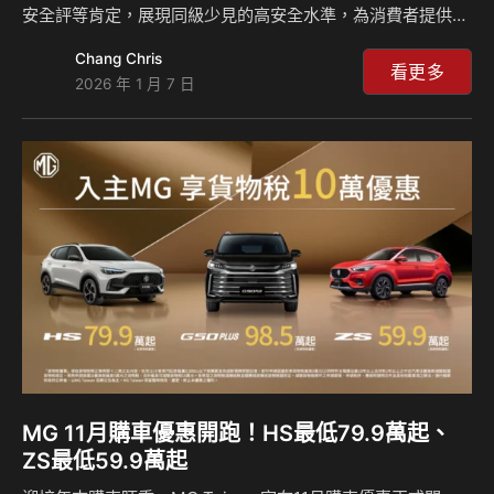
安全評等肯定，展現同級少見的高安全水準，為消費者提供更
高層級的行車安全防護。 MG Taiwan在1月同步推出專屬購車
Chang Chris
優惠，全車系受惠於貨物稅新購減徵，HS車系搭配舊換新補
看更多
2026 年 1 月 7 日
助後最低79.9萬元起、ZS車系59.9萬元起、G50 PLUS 98.5
萬元起，HS車型更提供五星榮耀心動購車金最高4萬元，本月
完成領牌還可享有第五年延長保固(價值15,000元)，為新年換
車兼具安全與價值的最佳首選。 MG全車系大展超規滿配產品
實力 滿足市場多元用車需求 MG旗下多款車型持續以「超規滿
配」的產品…
MG 11月購車優惠開跑！HS最低79.9萬起、
ZS最低59.9萬起