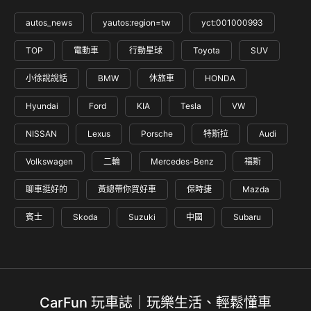
autos_news
yautos:region=tw
yct:001000993
TOP
電動車
行動星球
Toyota
SUV
小徐說說話
BMW
休旅車
HONDA
Hyundai
Ford
KIA
Tesla
VW
NISSAN
Lexus
Porsche
特斯拉
Audi
Volkswagen
二輪
Mercedes-Benz
福斯
聊車挺好的
黃總帶你買好車
保時捷
Mazda
賓士
Skoda
Suzuki
中國
Subaru
CarFun 玩車誌｜玩樂生活、輕鬆懂車