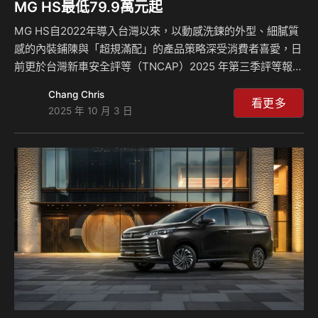
MG HS最低79.9萬元起
MG HS自2022年導入台灣以來，以動感洗鍊的外型、細膩質
感的內裝鋪陳與「超規滿配」的產品策略深受消費者喜愛，日
前更於台灣新車安全評等（TNCAP）2025 年第三季評等報告
中，以全方位無微不至的安全防護實力榮獲「五星」最高殊
Chang Chris
榮，再次驗證MG HS在配備與安全的堅強產品實力。 為回饋
看更多
2025 年 10 月 3 日
消費者的長期支持，MG Taiwan 於十月份推出購車優惠，全
車系受惠於貨物稅新購減徵，HS 1.5T旗艦版搭配舊換新補助
後最低僅需79.9萬元即可入主，成為國產中型休旅市場中最具
安全與價值兼備的購車首選。 MG全車系安全不妥協，HS榮
獲TNCAP最高五星評等 MG自品牌創立以來始終秉持安全滿
配不妥協的理念，致力…