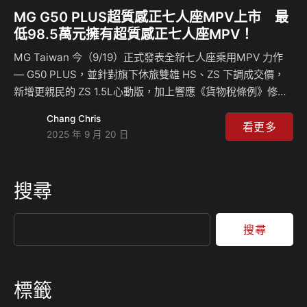
MG G50 PLUS超質感正七人座MPV上市 最
低98.5萬元擁有超質感正七人座MPV！
MG Taiwan 今（9/19）正式發表全新七人座乘用MPV 力作
— G50 PLUS，並針對旗下休旅雙雄 HS、ZS 下調成交價，
新增更親民的 ZS 1.5L心動版，加上響應《貨物稅條例》修正
條文正式上路，全車系皆享最高10萬元優惠，全面啟動品牌產
Chang Chris
品攻勢。 G50 PLUS以「最親民的正七人座MPV」姿態進軍
看更多
2025 年 9 月 20 日
台灣市場，搭配延長汰舊換新5萬元與新購小客車5萬元貨物稅
政策加持，祭出98.5萬鯨喜價(含汰舊換新)即可輕鬆入主。這
款佈局全球的戰略車款將憑藉著低稅賦渦輪動力創造的同級最
搜尋
強馬力、高質感舒適大空間、數位座艙以及Level 2安全科技
滿配等賣點，全面滿足多乘載、多用途的用車需求，成為家
庭…
搜尋
標籤