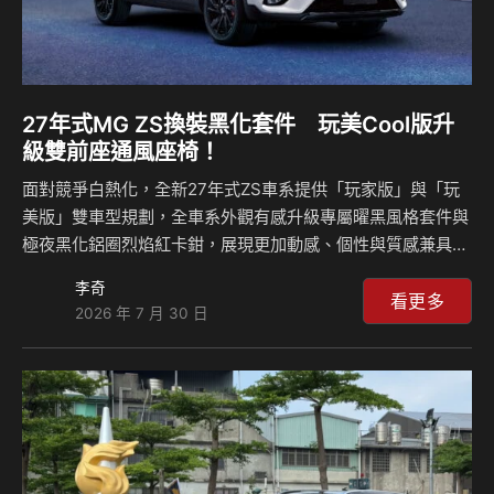
27年式MG ZS換裝黑化套件 玩美Cool版升
級雙前座通風座椅！
面對競爭白熱化，全新27年式ZS車系提供「玩家版」與「玩
美版」雙車型規劃，全車系外觀有感升級專屬曜黑風格套件與
極夜黑化鋁圈烈焰紅卡鉗，展現更加動感、個性與質感兼具的
視覺表現；其中頂規車型「玩美版」更標配智慧防夾電動尾門
李奇
與駕駛座六向電動座椅等多項越級配備，以全方位實力滿足消
看更多
2026 年 7 月 30 日
費者期待。 面對動輒30幾度高溫的炙熱夏日，大太陽下曝曬
後的車艙宛如烤箱，一坐上車背部與臀部的悶熱黏膩感總是令
人難受；為此，MG Taiwan貼心推出「玩美Cool版」，升級
車主夢寐以求的「雙前座通風座椅」，一上車就能感受沁涼微
風帶來的極致救贖，徹底告別酷暑乘車的悶熱困擾，成為今夏
抗暑的最佳座駕！ 全新27年式ZS車系以多元陣…