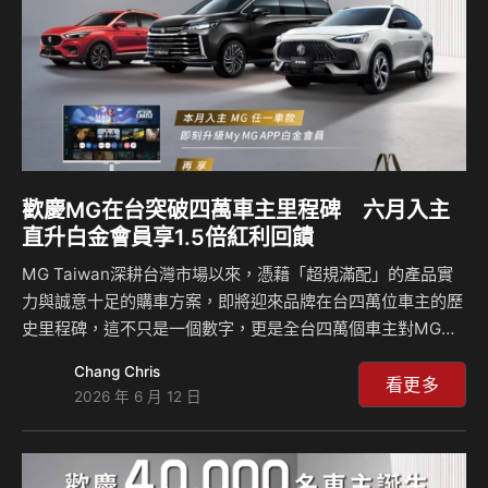
PLUS自去年上市以…
歡慶MG在台突破四萬車主里程碑 六月入主
直升白金會員享1.5倍紅利回饋
MG Taiwan深耕台灣市場以來，憑藉「超規滿配」的產品實
力與誠意十足的購車方案，即將迎來品牌在台四萬位車主的歷
史里程碑，這不只是一個數字，更是全台四萬個車主對MG最
真實的信任見證。為回饋給廣大消費者的支持，MG Taiwan
Chang Chris
於六月推出最強夏日購車方案，祭出全車系0利率貸款方案，
看更多
2026 年 6 月 12 日
讓購車門檻有感大降，絕對是今年夏天最不容錯過的入手時
機！本月購車不僅享有0利率優惠貸款方案，各車型搭配舊換
新補助後更迎來心動起跳價：當家旗艦休旅HS限量絕享價