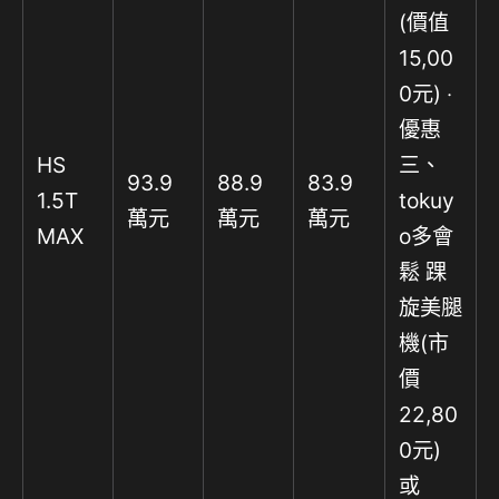
(價值
15,00
0元) ‧
優惠
HS
三、
93.9
88.9
83.9
1.5T
tokuy
萬元
萬元
萬元
MAX
o多會
鬆 踝
旋美腿
機(市
價
22,80
0元)
或