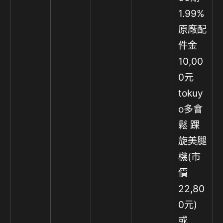
1.99%
原廠配
件金
10,00
0元
tokuy
o多會
鬆 踝
旋美腿
機(市
價
22,80
0元)
或