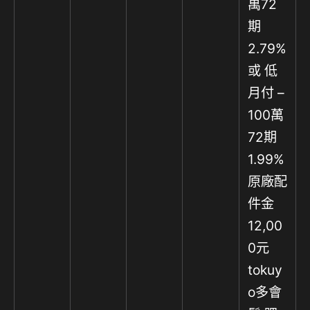
萬72
期
2.79%
或 低
月付 –
100萬
72期
1.99%
原廠配
件金
12,00
0元
tokuy
o多會