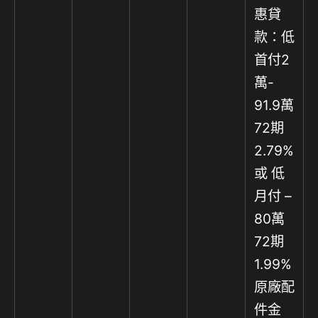
惠貸
款：低
首付2
萬-
91.9萬
72期
2.79%
或 低
月付 –
80萬
72期
1.99%
原廠配
件金