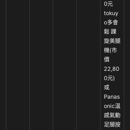
0元
tokuy
o多會
鬆 踝
旋美腿
機(市
價
22,80
0元)
或
Panas
onic溫
感氣動
足腿按