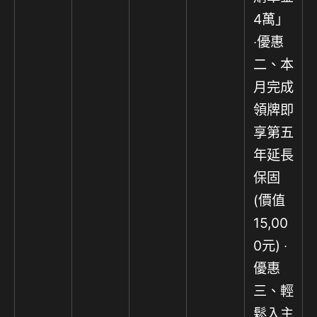
4萬」
‧優惠
二、本
月完成
領牌即
享第五
年延長
保固
(價值
15,00
0元) ‧
優惠
三、輕
鬆入主