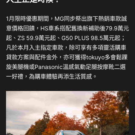
1月限時優惠期間，MG同步祭出旗下熱銷車款誠
意價格回饋，HS車系搭配舊換新補助後79.9萬元
起、ZS 59.9萬元起、G50 PLUS 98.5萬元起；
凡於本月入主指定車款，除可享有多項靈活購車
貸款方案與配件金外，亦可獲得tokuyo多會鬆踝
旋美腿機或Panasonic溫感氣動足腿按摩靴二選
一好禮，為購車體驗再添生活質感。