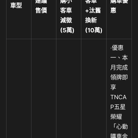
建議
購小
客車
購車優
車型
售價
客車
+
汰舊
惠
減徵
換新
(5
萬
)
(10
萬
)
‧優惠
一、本
月完成
領牌即
享
TNCA
P五星
榮耀
「心動
購車金