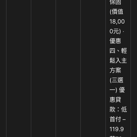
保固
(價值
18,00
0元) ‧
優惠
四、輕
鬆入主
方案
(三選
一) 優
惠貸
款：低
首付 –
119.9