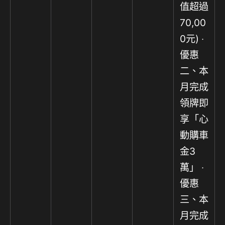
值超過
70,00
0元) ‧
優惠
二、本
月完成
領牌即
享「心
動購車
金3
萬」 ‧
優惠
三、本
月完成