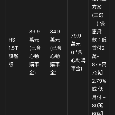
方案
(三選
一) 優
89.9
84.9
惠貸
79.9
HS
萬元
萬元
款：低
萬元
1.5T
(已含
(已含
首付2
(已含
旗艦
心動
心動
萬-
心動購
版
購車
購車
87.9萬
車金)
金)
金)
72期
2.79%
或 低
月付 –
80萬
60期