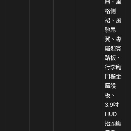
器、風
格側
裙、風
馳尾
翼、專
屬迎賓
踏板、
行李廂
門檻金
屬護
板、
3.9吋
HUD
抬頭顯