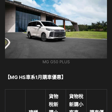
MG G50 PLUS
【
MG
HS
車系
1
月購車優惠】
貨物
貨物稅
稅新
新購小