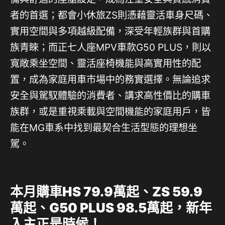
者的首選；都會小休旅ZS則憑藉靈活車身尺碼、
實用空間與多項越級配備，深受年輕族群與首購
族青睞；而正七人座MPV車款G50 PLUS，則以
寬敞乘坐空間、靈活座椅機能與高實用性的配
置，成為家庭用車市場中的務實選擇。無論追求
安全與駕馭體驗的消費者、講求高性價比的購車
族群，或是重視乘載與空間機能的家庭用戶，皆
能在MG車系中找到最契合生活型態的理想坐
駕。
本月購車
HS 79.9
萬起、
ZS 59.9
萬起、
G50 PLUS 98.5
萬起，新年
入主正是時候！