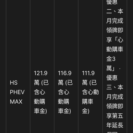
優惠
二、本
月完成
領牌即
享「心
動購車
金3
萬」 ‧
121.9
116.9
111.9
優惠
HS
萬 (已
萬 (已
萬 (已
三、本
PHEV
含心
含心
含心動
月完成
MAX
動購
動購
購車
領牌即
車金)
車金)
金)
享第五
年延長