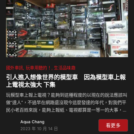
新的Lamborghini，更是這家年輕公司雄心壯志的宣言。
Miura在Lamborghini 汽車公司成立僅…
國外車訊
玩車用聽的！
生活品味趣
引人進入想像世界的模型車 因為模型車上報
上電視太強大 下集
玩模型車上報上電視？能夠到這種程度的以現在的說法應該叫
做”達人”，不過早在網路還沒現今這麼發達的年代，對我們平
民小老百姓來說，能夠上報紙、電視都算是一等一的大事，尤
其對父執輩的人來說更是如此，而Celsior當年就是因為模型
Aqua Chang
車分別上了報紙和電視，當然得好好地和親朋好友炫耀一番，
看更多
2023 年 10 月 14 日
這其間發生了什麼有趣的故事？一起來聽Celsior怎麼說？