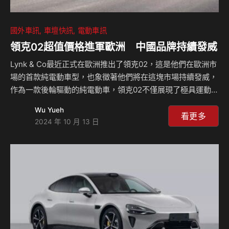
國外車訊
車壇快訊
電動車訊
領克02超值價格進軍歐洲 中國品牌持續發威
Lynk & Co最近正式在歐洲推出了領克02，這是他們在歐洲市
場的首款純電動車型，也象徵著他們將在這塊市場持續發威，
作為一款後輪驅動的純電動車，領克02不僅展現了極具運動感
的外觀設計，還具備卓越的性能表現，並將以具競爭力的價格
Wu Yueh
進軍歐洲市場，這款車的定位結合了跨界車與轎跑車的元素，
看更多
2024 年 10 月 13 日
試圖吸引那些既追求個性化外觀，又想要純電動力的消費者。
在動力系統方面，領克02採用吉利汽車的SEA模組化平台，配
備後置單電動馬達系統，最大馬力達272匹(PS)，並配備66
kWh的NMC鋰電池組，在WLTP標準下擁有445公里的續航里
程，並且支援150 kW 直流快速充電技術，能夠在約30分鐘內
將電量從1…