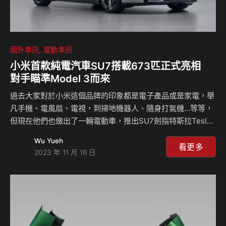
國外車訊
電動車訊
小米首款純電汽車SU7搭載673匹正式亮相
對手瞄準Model 3而來
過去大家對於小米這個品牌的印象都是電子產品或是家電，舉
凡手機、電風扇、電視，到掃地機器人、隨身打氣機…等等，
但現在他們也做出了一輛電動車，推出SU7劍指特斯拉Tesla
Model 3而來，小米也直接表示他們將會利用自身強大的技
Wu Yueh
術，在汽車以及手機之間達成無縫接軌，為的就是讓大家的生
看更多
2023 年 11 月 16 日
活更加便利。 手機大廠要打造電動車也不是什麼新聞，但看
看Apple的電動車計畫似乎已經石沈大海，而在中國的小米可
是截然不同，因為SU7現在真的出現了，先前這輛車的代號為
MS11，由北汽集團進行生產，終於我們可以透過中國工信部
的資料瞭解SU7的資訊，基本上這是一輛相當漂亮的四門轎
車，甚至有人認為他跟保時捷Porsche…