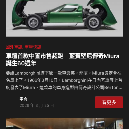
國外車訊
車壇快訊
車壇首款中置市售超跑 藍寶堅尼傳奇Miura
誕生60週年
要說Lamborghini旗下哪一款車最美，那麼，Miura肯定會在
名單上了。1966年3月10日，Lamborghini在日內瓦車展上首
度發表了Miura，這款車的車身造型由傳奇設計公司Bertone
所打造，讓Miura一問世便成經典，且至今仍為人津津樂道。
李奇
動力則搭載源自賽車設計、橫置於駕駛後方的V12引擎，這打
看更多
2026 年 3 月 25 日
破傳統GT跑車設定的激進動力架構，創造出震撼當年的性能
數據，重新定義了高性能市售跑車的設計，也讓Miura成為車
壇首款採用中置引擎設定的市售超跑。 Miura不僅是另一款全