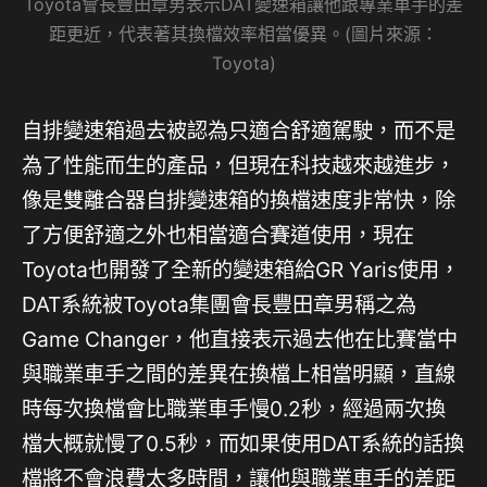
Toyota會長豐田章男表示DAT變速箱讓他跟專業車手的差
距更近，代表著其換檔效率相當優異。(圖片來源：
Toyota)
自排變速箱過去被認為只適合舒適駕駛，而不是
為了性能而生的產品，但現在科技越來越進步，
像是雙離合器自排變速箱的換檔速度非常快，除
了方便舒適之外也相當適合賽道使用，現在
Toyota也開發了全新的變速箱給GR Yaris使用，
DAT系統被Toyota集團會長豐田章男稱之為
Game Changer，他直接表示過去他在比賽當中
與職業車手之間的差異在換檔上相當明顯，直線
時每次換檔會比職業車手慢0.2秒，經過兩次換
檔大概就慢了0.5秒，而如果使用DAT系統的話換
檔將不會浪費太多時間，讓他與職業車手的差距