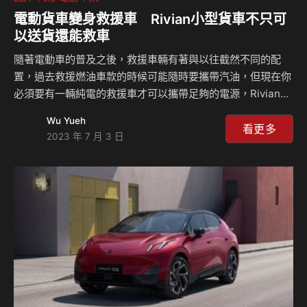
電動貨車變身救援車 Rivian小型貨車不只可
以送貨還能救車
隨著電動車的普及之後，救援車輛有著與以往截然不同的配
置，過去救援燃油車款的時候可能隨時要攜帶汽油，但現在你
必須要有一輛純電的救援車才可以攜帶足夠的電源，Rivian就
打造了Rivian Service Vans車隊來進行這項作業，而且到年
Wu Yueh
底的時候將會有超過200輛車輛開始上路服務。 汽車電動化不
看更多
2023 年 7 月 3 日
只是我們平常使用的乘用車款，其實更重要的是貨車的電動
化，因為這些車輛在道路的使用時間以及里程更長，因此貨車
們電動化之後對我們的空氣以及整體排碳來說有著極大影響，
Rivian其實不是只有打造一般的乘用車款而已，他們也早就開
始為Amazon雅馬遜打造大型貨車，並且在商用車輛的研發上
費盡心力，現在他們打造的貨…