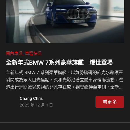
體認到家中女…
國內車訊
車壇快訊
全新年式BMW 7系列豪華旗艦 耀世登場
全新年式 BMW 7 系列豪華旗艦，以氣勢磅礡的飾光水箱護罩
瞬間成為眾人目光焦點，柔和光影沿著立體車身輪廓流動，營
造出行進間難以忽視的非凡存在感。視覺延伸至車側，全新分
離式頭燈結合水晶鑲嵌設計與光型智慧變化的 LED 頭燈，交
Chang Chris
織出層次豐富的光影語彙，而獨具節奏感的「HEARTBEAT」
看更多
2025 年 12 月 1 日
方向燈，則為整體注入富含情感的科技美學，使氣場更顯沉穩
而洗練。 車側線條以銳利的肩線，搭配經典 C 柱的
Hofmeister Kink 倒勾設計，勾勒出兼具優雅與氣宇非凡的車