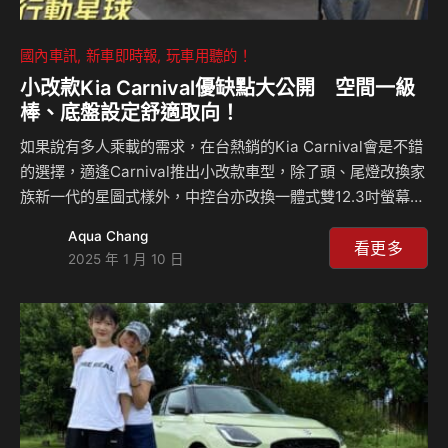
國內車訊
新車即時報
玩車用聽的！
小改款Kia Carnival優缺點大公開 空間一級
棒、底盤設定舒適取向！
如果說有多人乘載的需求，在台熱銷的Kia Carnival會是不錯
的選擇，適逢Carnival推出小改款車型，除了頭、尾燈改換家
族新一代的星圖式樣外，中控台亦改換一體式雙12.3吋螢幕。
除了這些外，小改款Carnival還有哪些特色？但因為它噸位不
Aqua Chang
小，動力操控ok嗎？來聽麥克和島叔怎麼說？ 相關新聞：
看更多
2025 年 1 月 10 日