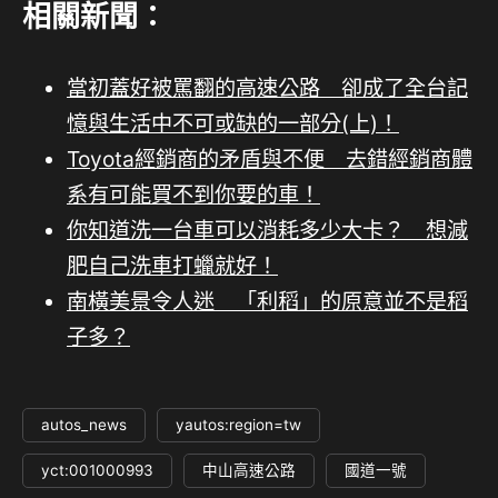
相關新聞：
當初蓋好被罵翻的高速公路 卻成了全台記
憶與生活中不可或缺的一部分(上)！
Toyota經銷商的矛盾與不便 去錯經銷商體
系有可能買不到你要的車！
你知道洗一台車可以消耗多少大卡？ 想減
肥自己洗車打蠟就好！
南橫美景令人迷 「利稻」的原意並不是稻
子多？
autos_news
yautos:region=tw
yct:001000993
中山高速公路
國道一號