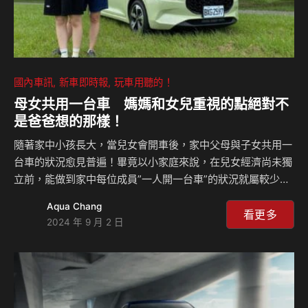
國內車訊
新車即時報
玩車用聽的！
母女共用一台車 媽媽和女兒重視的點絕對不
是爸爸想的那樣！
隨著家中小孩長大，當兒女會開車後，家中父母與子女共用一
台車的狀況愈見普遍！畢竟以小家庭來說，在兒女經濟尚未獨
立前，能做到家中每位成員”一人開一台車”的狀況就屬較少
數，在這種情況下，父母換車時或許就會參考子女的想法或喜
Aqua Chang
好。為了了解兩世代人對購買新車Care的重點各是哪些，此
看更多
2024 年 9 月 2 日
次企畫特別找來即將換購新車的母女May & Barbie，媽媽要
求購車預算80萬元內，就近期改款新車來說SUZUKI SWIFT
最符合價格需求，於是此企畫特別商借該車讓May & Barbie
試駕。透過試駕後採訪，將清楚呈現兩世代人購車時在看法上
有著不小的差異。另外，各位好爸爸們也可以透過採訪內容，