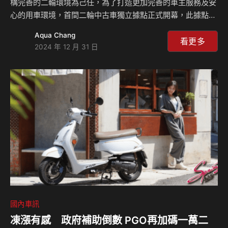
構完善的二輪環境為己任，為了打造更加完善的車主服務及安
心的用車環境，首間二輪中古車獨立據點正式開幕，此據點的
設立，為廣大消費者提供更加完善與便利的服務體驗，確保每
Aqua Chang
位顧客皆能安心選購心儀的車款。 HCUM / Honda Certified
看更多
2024 年 12 月 31 日
Used Motorcycle將以「原廠認證」、「原廠整備」、「原廠
保固」三大核心價值為基礎，將經HCUM原廠認證的中古車提
供喜愛二輪的顧客更多購車選擇。首間二輪中古車獨立據點除
了提供各式熱門車款，滿足不同消費者的需求之外，且所有販
售車輛均經過Honda專業技師的全面檢測，並提供完善的售後
服務，…
國內車訊
凍漲有感 政府補助倒數 PGO再加碼一萬二