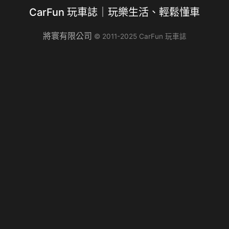
身姿態。車長 5,391 mm、車寬 1,950 mm，形塑出大器、穩
CarFun 玩車誌｜玩樂生活、輕鬆懂車
健的旗艦比例。 全新年式BMW 7系列推出735i M Editio…
將寰有限公司
© 2011-2025 CarFun 玩車誌