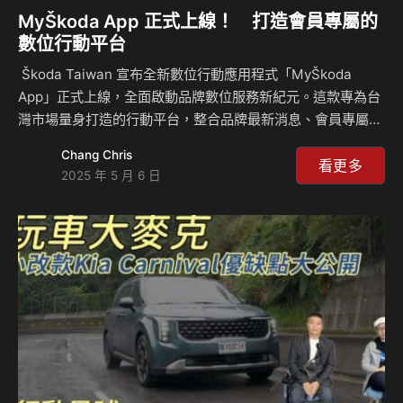
MyŠkoda App 正式上線！ 打造會員專屬的
數位行動平台
Škoda Taiwan 宣布全新數位行動應用程式「MyŠkoda
App」正式上線，全面啟動品牌數位服務新紀元。這款專為台
灣市場量身打造的行動平台，整合品牌最新消息、會員專屬權
益與多元實用功能，旨在全面升級車主用車體驗與生活便利
Chang Chris
性。 專屬會員權益，開啟數位用車新生活 註冊成為
看更多
2025 年 5 月 6 日
MyŠkoda App 會員，即可尊享多項品牌獨家內容與限時優
惠，包括新車資訊搶先看、精選活動預先參與，以及線上預約
保修服務。MyŠkoda App 為 Škoda 車主打造數位生態圈，
讓每位會員都能感受更貼近、更便利的用車日常。 Škoda
Taiwan 總裁李御林表示：「MyŠkoda App 的推出，是品牌
與台…