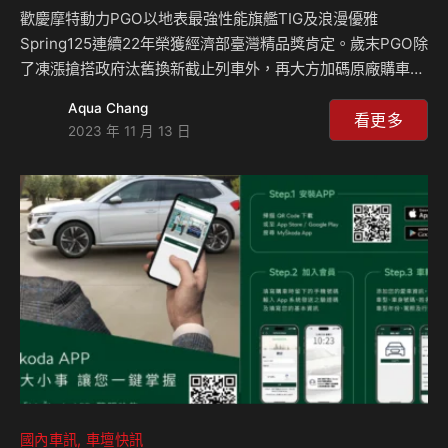
歡慶摩特動力PGO以地表最強性能旗艦TIG及浪漫優雅
Spring125連續22年榮獲經濟部臺灣精品獎肯定。歲末PGO除
了凍漲搶搭政府汰舊換新截止列車外，再大方加碼原廠購車金
$12,000(現金價直扣)，讓你購車有好感、凍漲好有感！ 現正
Aqua Chang
購車享原廠購車金最高補助$18,300元起，以平價實用
看更多
2023 年 11 月 13 日
ZAN125試算，最低購車成本只要$57,500元起，多元分期日
付$57元飲料價，牌險規費辦到好，官網線上購車專人服務配
送到府，給您滿滿尊榮的極致感受。 摩特動力PGO近年來在
通路上讓消費者有更貼近生活的全新感受，多元的購車管道及
優質服務的全面提升，讓您尊榮感十足！有舊車想汰舊不知道
該怎麼處理嗎？趕快找PGO…
國內車訊
車壇快訊