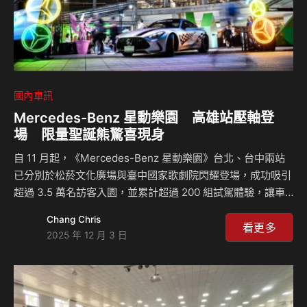
國內車訊
Mercedes-Benz 星動樂園 高雄站壓軸登
場 限量聖誕熊驚喜現身
自 11 月起，《Mercedes-Benz 星動樂園》台北、台中兩站
已分別於松菸文化廣場與臺中國家歌劇院閃耀登場，成功吸引
超過 3.5 萬名訪客入園，並累計超過 200 組試駕體驗，讓車
迷親身感受三芒星獨有的駕馭魅力。延續北、中熱潮，
Chang Chris
Mercedes-Benz 星動樂園－高雄站，將於 12/5（五）至
看更多
2025 年 12 月 3 日
12/7（日）盛大壓軸，於高雄流行音樂中心海風廣場帶來全台
巡迴最終章。高雄站同樣集結三大亮點：重量級樂團演出、沉
浸式互動體驗園區、多款 Mercedes-Benz 車型試駕體驗。邀
請所有車迷與民眾在港灣夜色與海風相伴下，共度今年最難