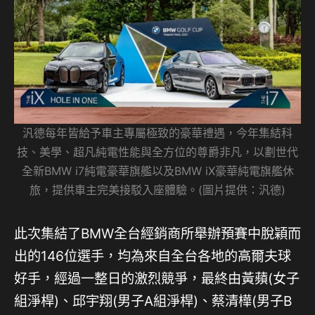
汎德每年皆給予車主專屬極致的豪華禮遇，今年集結科
技、美學、超凡純電性能與全方位的尊爵非凡，以劃世代
全新BMW i7純電豪華旗艦以及BMW iX豪華純電旗艦休
旅，提供車主完美接駁入座體驗。(圖片提供：汎德)
此次集結了BMW全台經銷商所舉辦預賽中脫穎而
出的146位選手，均為來自全台各地的高爾夫球
好手，經過一整日的激烈競爭，最終由黃蘋(女子
組淨桿)、邱宇翔(男子A組淨桿)、蔡清樺(男子B