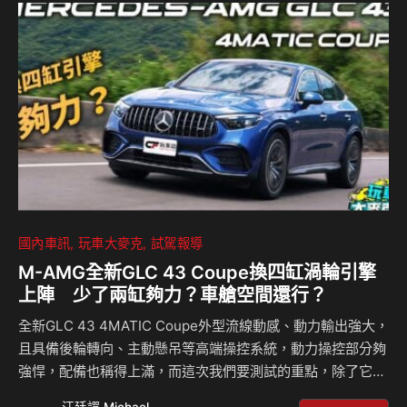
速克達的品牌，確保即使是輕量級車款，騎士依然能享有最高
規格的安全防護。此外，PGO 在高階車款上更搭載 BOSCH
TCS 循跡防滑軌跡系統 + ABS 防鎖死煞車系統，以全方位
安…
國內車訊
玩車大麥克
試駕報導
M-AMG全新GLC 43 Coupe換四缸渦輪引擎
上陣 少了兩缸夠力？車艙空間還行？
全新GLC 43 4MATIC Coupe外型流線動感、動力輸出強大，
且具備後輪轉向、主動懸吊等高端操控系統，動力操控部分夠
強悍，配備也稱得上滿，而這次我們要測試的重點，除了它新
換上的四缸渦輪引擎外，就是這款跑旅的車內空間表現究竟行
汪廷諤 Michael