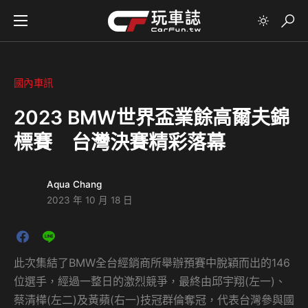
國內車訊
2023 BMW世界盃業餘高爾夫錦
標賽 台灣決賽精彩落幕
Aqua Chang
2023 年 10 月 18 日
此次集結了BMW全台經銷商所舉辦預賽中脫穎而出的146
位選手，經過一整日的激烈競爭，最終由邱宇翔(左一)、
蔡清樺(左二)及黃蘋(右一)技冠群倫奪冠，代表台灣參與國