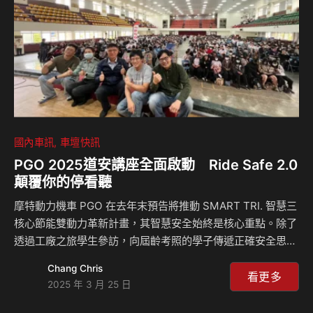
忘、最寵粉的一場年度派對。 壓軸登場｜寵粉星光派對 人氣
樂團現…
國內車訊
車壇快訊
PGO 2025道安講座全面啟動 Ride Safe 2.0
顛覆你的停看聽
摩特動力機車 PGO 在去年末預告將推動 SMART TRI. 智慧三
核心節能雙動力革新計畫，其智慧安全始終是核心重點。除了
透過工廠之旅學生參訪，向屆齡考照的學子傳遞正確安全思維
外，同時也將於今年正式推出升級版「PGO 道安講座：Ride
Chang Chris
Safe 2.0 顛覆你的停看聽。」顛覆傳統道路安全觀念，結合智
看更多
2025 年 3 月 25 日
慧科技，引領騎士進入全新的智慧安全時代。 PGO 以創新安
全科技引領業界，成為首家將 ABS 防鎖死煞車系統導入小型