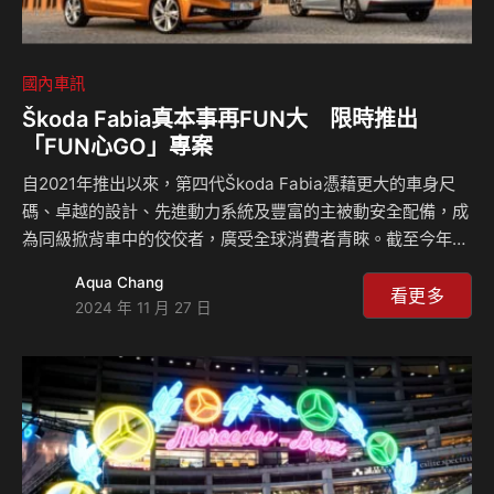
國內車訊
Škoda Fabia真本事再FUN大 限時推出
「FUN心GO」專案
自2021年推出以來，第四代Škoda Fabia憑藉更大的車身尺
碼、卓越的設計、先進動力系統及豐富的主被動安全配備，成
為同級掀背車中的佼佼者，廣受全球消費者青睞。截至今年，
Fabia全球累計銷量已突破20萬輛，彰顯其市場魅力與實力。
Aqua Chang
為回饋台灣消費者的支持，Škoda Taiwan為Fabia特別推出
看更多
2024 年 11 月 27 日
「FUN心GO」專案，消費者僅需於活動期間內完成新車掛
牌，即可立即享有零頭款且首年超低月付6,888元的超值方
案，再同步加贈首年乙式車體險，購車門檻更親民，讓所有嚮
往歐洲原裝掀背的消費者們，都能輕鬆圓夢。 設計真本事 外
觀設計上，第四代Fabia卓越的設計與創新，使其多次榮獲德
國紅點設計大獎以及德…