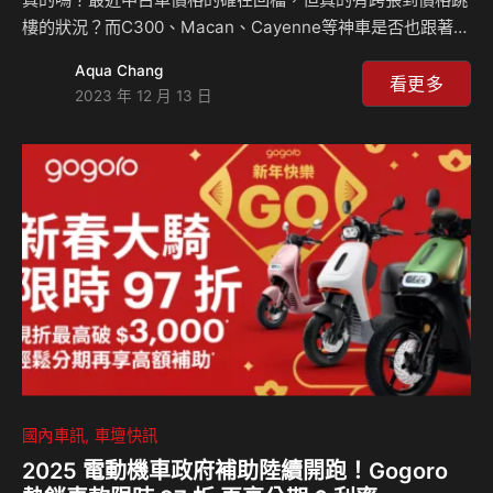
樓的狀況？而C300、Macan、Cayenne等神車是否也跟著跌
落神壇？最近中古車市到底怎麼了？來聽中車專家黃總怎麼
Aqua Chang
說？ 相關新聞：
看更多
2023 年 12 月 13 日
國內車訊
車壇快訊
2025 電動機車政府補助陸續開跑！Gogoro