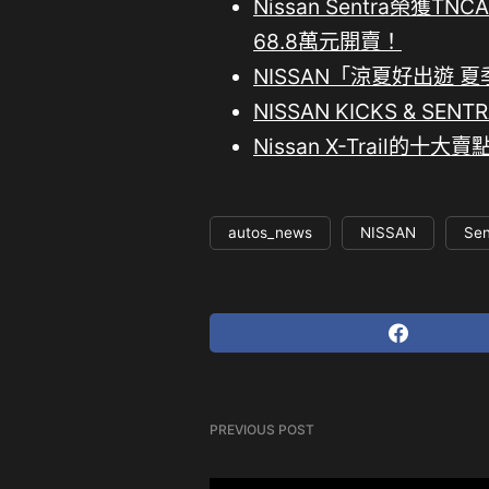
Nissan Sentra榮獲
68.8萬元開賣！
NISSAN「涼夏好出遊 
NISSAN KICKS & S
Nissan X-Trail
autos_news
NISSAN
Sen
PREVIOUS POST