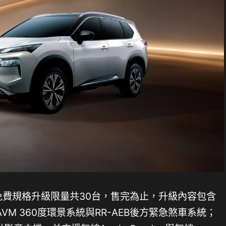
經典版免費規格升級限量共30台，售完為止，升級內容包含
M 360度環景系統與RR-AEB後方緊急煞車系統；