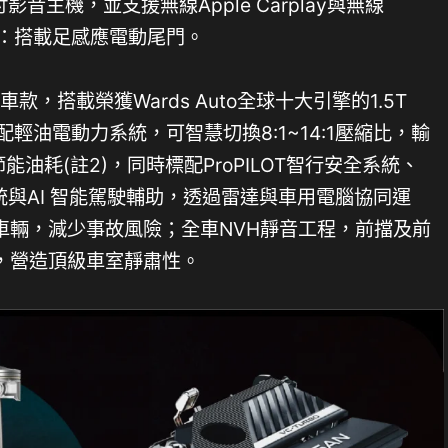
吋影音主機，並支援無線Apple Carplay與無線
利升級：搭載足感應電動尾門。
旅車款，搭載榮獲Wards Auto全球十大引擎的1.5T
配輕油電動力系統，可智慧切換8:1~14:1壓縮比，輸
L節能油耗(註2)，同時標配ProPILOT智行安全系統、
統與AI 智能駕駛輔助，透過雷達與車用電腦協同運
車輛，減少事故風險；全車NVH靜音工程，前擋及前
，營造頂級車室靜肅性。