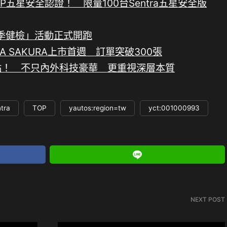
TNCAP五星安全認證！ 限量100台Sentra五星安全版
夏季健檢」活動正式開跑
ENTRA SAKURA上市首週 訂單突破300張
的十大賣點！ 不只內外科技豪華 更重視深層本質
tra
TOP
yautos:region=tw
yct:001000993
NEXT POST