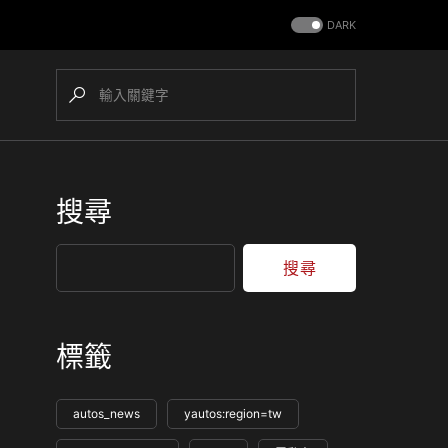
DARK
搜尋
搜尋
標籤
autos_news
yautos:region=tw