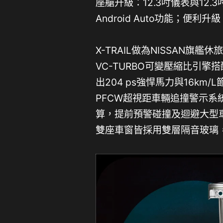
座艙升級：12.3吋儀表與12.3
Android Auto功能；便
X-TRAIL做為NISSAN旗艦休
VC-TURBO可變壓縮比引擎搭
出204 ps強悍馬力與16km/
PFCW超視距車輛追撞警示系
算，提前預警碰撞及迴避大型
雙座車窗皆採用雙層隔音玻璃