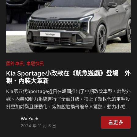
握難得機會，儘速預約試乘，共同珍藏NISSA…
國外車訊
車壇快訊
Kia Sportage小改款在《魷魚遊戲》登場 外
觀、內裝大革新
Kia第五代Sportage近日在韓國推出了中期改款車型，針對外
觀、內裝和動力系統進行了全面升級，換上了新世代的車輛設
計更加前衛且運動化，宛如脫胎換骨般令人驚艷，動力小幅升
級，更重要的是變速箱的替換，淘汰七速雙離合器，改採八速
Wu Yueh
自排系統，在市場上將會更有競爭力，其他市場部分預計將會
看更多
2024 年 11 月 6 日
在明年陸續上市。 小改過後的Sportage車頭造型更加銳利，