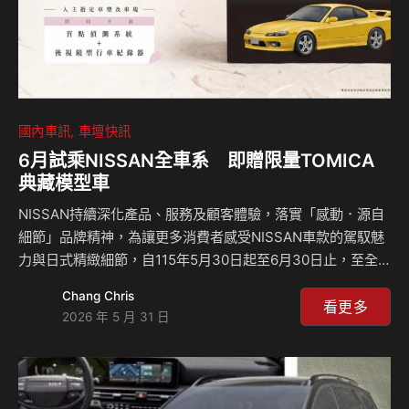
國內車訊
車壇快訊
6月試乘NISSAN全車系 即贈限量TOMICA
典藏模型車
NISSAN持續深化產品、服務及顧客體驗，落實「感動．源自
細節」品牌精神，為讓更多消費者感受NISSAN車款的駕馭魅
力與日式精緻細節，自115年5月30日起至6月30日止，至全
臺NISSAN展示中心試乘任一車款，即贈TOMICA PREMIUM
Chang Chris
黑盒系列模型車乙台，其中包含眾多日產經典車款：傳奇起點
看更多
2026 年 5 月 31 日
SKYLINE、東瀛戰神GT-R(R32/R35)、灣岸惡魔FAIRLADY
Z(S30)及甩尾神車Silvia (S15)等，以精緻塗裝與細膩工藝還
原實車細節，不僅喚醒無數車迷共同記憶，更具備高度收藏價
值，本次活動贈品數量及款式有限、送完為止，請全國車迷把