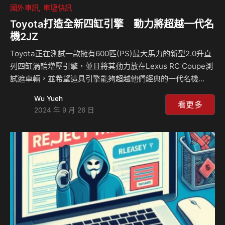
國外車訊
車壇快訊
Toyota打造全新四缸引擎 動力將超越一代名
機2JZ
Toyota正在測試一款擁有600匹(PS)最大馬力的新型2.0升直
列四缸渦輪增壓引擎，並且將其動力放在Lexus RC Coupe測
試遮車輛，並希望這具引擎能夠超越他們經典的一代名機
2JZ，隨著研發的日子越長，這顆渦輪四缸引擎引發了車界的
Wu Yueh
關注，不僅因為其驚人的輸出表現，還因為它可能代表著
看更多
2024 年 9 月 26 日
Toyota未來高性能引擎的發展方向，預計該2.0升引擎將會在
Toyota以及Lexus品牌中推出新引擎系列動力，這些引擎既可
以支援油電以及PHEV插電式動力，也可以使用生質燃料，讓
它們有望在傳統引擎被逐步淘汰後繼續存在。 這款600匹馬力
的2.0升渦輪增壓引擎現在與六速手排變速箱配合使用，展現
Toyota在…