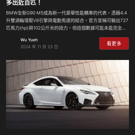
多出近百匹！
BMW全新G90 M5成為新一代豪華性能轎車的代表，憑藉4.4
升雙渦輪增壓V8引擎與電動馬達的結合，官方宣稱可輸出727
匹馬力(hp)與102公斤米的扭力，但這個數據可能未能完全反
映實際性能，因為BMW似乎再一次低報了他們的動力輸出表
Wu Yueh
現，根據美國IND Distribution近期公布的動力測試影片顯
看更多
2024 年 11 月 23 日
示，這款超級轎車可能擁有多達820匹的輸出表現，這讓人感
到十分驚艷。 BMW M5的動力系統包括一台強大的V8雙渦輪
增壓引擎，搭配上整合在八速自排變速箱內的電動馬達，在理
論上，這樣的配置已經讓 M5的性能達到豪華轎車的頂尖水
準，但根據過往BMW的習慣來看，低報馬力數字是非常正常
的，尤其在性能M款車…