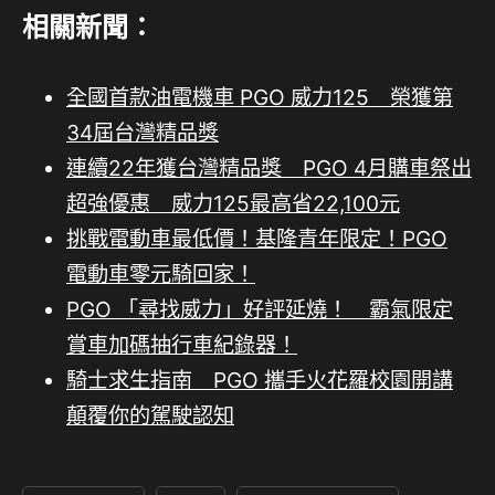
相關新聞：
全國首款油電機車 PGO 威力125 榮獲第
34屆台灣精品獎
連續22年獲台灣精品獎 PGO 4月購車祭出
超強優惠 威力125最高省22,100元
挑戰電動車最低價！基隆青年限定！PGO
電動車零元騎回家！
PGO 「尋找威力」好評延燒！ 霸氣限定
賞車加碼抽行車紀錄器！
騎士求生指南 PGO 攜手火花羅校園開講
顛覆你的駕駛認知