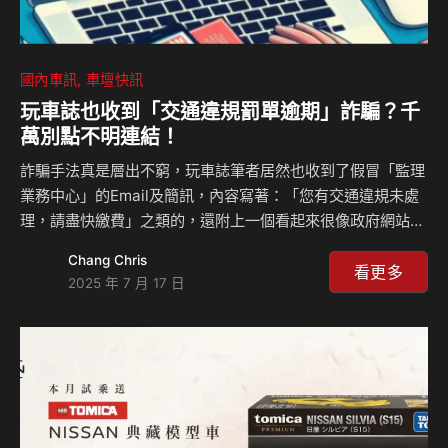
國內車訊
車壇快訊
玩車誌也收到「交通違規罰單逾期」詐騙？千
萬別點不明連結！
詐騙手法真是層出不窮，玩車誌筆者居然也收到了假冒「監理
業務中心」的Email及簡訊，內容寫著：「您有交通違規未處
理，請盡快繳費」之類的，還附上一個看起來很像政府網站的
連結。注意！這些都是詐騙！詐騙！詐騙！ 很重要所以說三
Chang Chris
次！ 記住，政府機關不會Email或簡訊通知罰單逾期！ 交通部
看更多
2025 年 7 月 17 日
公路局表示，他們已經持續通報下架了超過169個詐騙網站！
這些詐騙Email或簡訊裡的網址，點進去都不是政府的網站，
目的就是要騙你的個人資料和信用卡資訊。 請記住，監理機
關雖然有提供交通違規罰單到期簡訊提醒服務，但那個服務是
需要你自己去申請的，而且只有「提醒」功能，絕對不會附上
網址叫你點進去繳費！ 更不可能用Email…