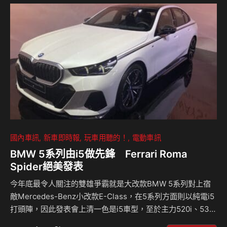
左右兩側有著垂直堆疊的頭燈組，這也是Kia新世代車款的象
徵，重新設計的進氣格柵和進氣口營造出自信且挺拔的形象，
車側除了新設計的前葉子板外，輪圈也有著17、18、19吋的配
置，其他部分基本沿用現有車款設計，齁方換上新的LED尾燈
設計，加上後保險桿有著細微變動，…
國內車訊
新車即時報
玩車用聽的！
電動車訊
BMW 5系列由i5做先鋒 Ferrari Roma
Spider絕美發表
今年底最令人關注的雙雄爭霸就是大改款BMW 5系列對上宿
敵Mercedes-Benz小改款E-Class，在5系列方面則以純電i5
打頭陣，因此發表會上清一色是i5車型，至於主力520i、530i
則將在不久的2024年初和大家見面。大改款5系列靜態表現如