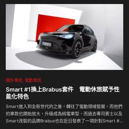
當中。 根據公開的消息指出，美國電動車大廠特斯拉已經收
購了一家德國專門研發無線充電技術的公司Wiferion，但是在
這份聲明當中並沒有提到收購金額，不過從特斯拉最新的財報
當中可以發現業務合併的項目內，有一筆7,600萬美金，折合
台幣約24億元的支出，因此據信…
國外車訊
電動車訊
Smart #1換上Brabus套件 電動休旅賦予性
能化特色
Smart進入到全新世代的之後，轉往了電動領域發展，而他們
的車款也開始放大，升級成為純電車型，而過去專司賓士以及
Smart改裝的品牌Brabus也在近日發表了一項針對Smart #1
電動休旅車的改裝計劃，為這輛高性能版本的電動休旅車帶來