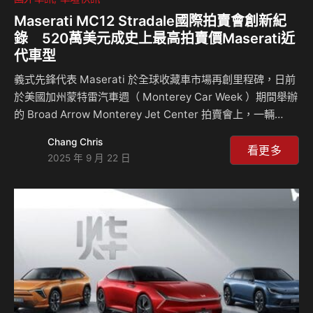
Maserati MC12 Stradale國際拍賣會創新紀
錄 520萬美元成史上最高拍賣價Maserati近
代車型
義式先鋒代表 Maserati 於全球收藏車市場再創里程碑，日前
於美國加州蒙特雷汽車週（ Monterey Car Week ）期間舉辦
的 Broad Arrow Monterey Jet Center 拍賣會上，一輛
2005 年 MC12 Stradale以 520 萬美元落槌，刷新該車型拍
Chang Chris
賣紀錄，並成為史上最高拍賣價之 Maserati 現代車型，再次
看更多
2025 年 9 月 22 日
印證三叉戟品牌跨越時代的珍稀價值。 MC12 Stradale 全球
僅限量生產 50 輛， 2004 年與 2005 年各 25 輛，搭載 5988
cc V12 自然進氣引擎，最高輸出 630 匹馬力，標誌性的純白
車身以藍色細節妝點，致敬…