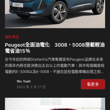
國外車訊
Peugeot全面油電化 3008、5008搭載輕油
電省油15％
在今年初的時候Stellantis汽車集團宣布Peugeot品牌在未來
的兩年內將在歐洲推出五台以上的電動汽車，其中有兩輛是純
電動的E-3008以及E-5008，不過在這些電動車輛出現之前，
他們也針對了現行的車款進行油電化的作業，目前休旅車款
Wu Yueh
3008以及5008將會導入輕油電系統，在配合48V的輔助之
看更多
2023 年 2 月 17 日
下，其油耗表現將會好上15%之多，對於準車主來說將是一個
再好不過的消息了。 Peugeot表示全新的3008以及5008在市
區行駛的狀態下，每100公里可以節省2.5公升的燃油，而在高
速表現上則會與先前沒有配置輕油電的車款差不多，不過在綜