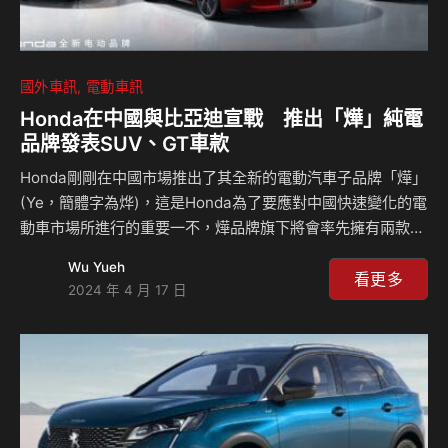
國外車訊
電動車訊
Honda在中國與比亞迪宣戰 推出「燁」純電
品牌發表SUV、GT車款
Honda剛剛在中國市場推出了其全新的電動汽車子品牌「燁」
(Ye，簡體字為烨)，這是Honda為了要應對中國快速變化的電
動車市場所進行的重要一不，燁品牌旗下將會率先擁有兩款全
新車型，燁P7、燁S7兩輛車機會在年底以前發表，而明年底
Wu Yueh
以前將會推出一款概念車型燁GT Concept，這三款車型不僅
看更多
2024 年 4 月 17 日
展示了Honda在電動車領域的技術創新，也反映了公司在全球
汽車市場中的戰略布局。 燁P7和燁S7是基於全新開發的專用
電動車平台打造，分別提供單電動馬達後驅以及雙電動馬達四
驅兩種動力配置，這兩款車型都想要提供極致的駕駛樂趣，其
中後驅版本車款專注於運動性和靈活的操控感受，而四驅版本
則提供高馬力輸出和快速反應的特…