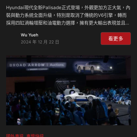
Hyundai現代全新Palisade正式登場，外觀更加方正大氣，內
裝與動力系統全面升級，特別是取消了傳統的V6引擎，轉而
採用四缸渦輪增壓和油電動力選擇，擁有更大輸出表現並且讓
油耗更加進步，加上豪華的配備加持，讓這輛車的整體吸引力
Wu Yueh
更高，也帶動了整體品牌的高級形象。 全新Palisade徹底拋
看更多
2024 年 12 月 22 日
棄V6引擎，取而代之的是一具2.5升四缸渦輪增壓引擎，輸出
功率達281匹(PS)，扭力峰值為43.1公斤米，油電混合動力版
本更進一步，提供高達334匹馬力的綜效輸出，同時擁有超過
1,000公里的續航里程，油電動力系統結合了渦輪增壓引擎、
一具單馬達以及1.65 kWh的鋰電池，實現了高效的動能管理，
而柴油版本…
國外車訊
車壇快訊