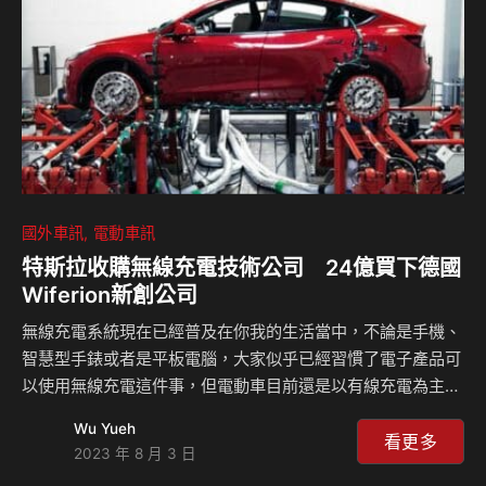
合油耗方面每百公里可節省1公升的汽油，二氧化碳排放量每
公里也減…
國外車訊
電動車訊
特斯拉收購無線充電技術公司 24億買下德國
Wiferion新創公司
無線充電系統現在已經普及在你我的生活當中，不論是手機、
智慧型手錶或者是平板電腦，大家似乎已經習慣了電子產品可
以使用無線充電這件事，但電動車目前還是以有線充電為主，
不過無線充電科技早就已經想要在這塊領域發展，電動車大廠
Wu Yueh
特斯拉Tesla也積極研發，現在更直接花了7,600萬美金收購德
看更多
2023 年 8 月 3 日
國無線充電公司Wiferion，將讓無線充電更快導入電動車世界