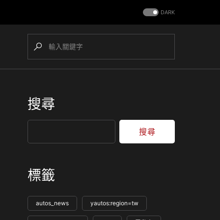
DARK
搜尋
搜尋
標籤
autos_news
yautos:region=tw