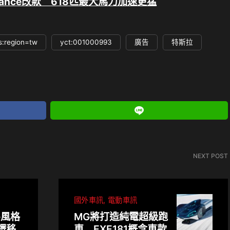
ormance改款 618匹最大馬力加速更猛
s:region=tw
yct:001000993
廣告
特斯拉
NEXT POST
國外車訊
電動車訊
e風格
MG將打造純電超級跑
繹移
車 EXE181概念車款