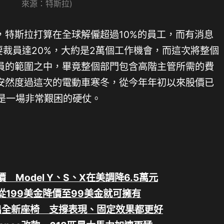
來源：特斯拉)
，特斯拉打算在全球解僱超過10%的員工，而有消息
是想要裁員達20%，大約是2萬個工作機會，而這次將整個
員的範圍之中，畢竟整個部門包含高階主管所需的費
安然度過這次的電動車寒冬，從今年年初以來股價已
會是一場非常艱困的硬仗。
Model Y、S、X在美調降6.5萬元
從199美金降價至99美金就可擁有
aid推出全新座椅 支撐表現、固定效果都更好