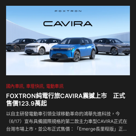
南台灣德國商旅車服務新標竿。 全新品牌企業識別打造 領航
南臺灣商旅市場 頂立汽車在地經營多年，憑藉深厚的專業營
運與售後服務實力，深受南台灣車主信賴。自 2025 年正式取
得福斯商旅經銷權後，頂立汽車展現極具前瞻性的市場佈局，
於台南精華商圈打造「台南頂立新光三越概念…
國內車訊
車壇快訊
電動車訊
FOXTRON純電行旅CAVIRA震撼上市 正式
售價123.9萬起
以自主研發電動車引領全球移動革命的鴻華先進科技，今
（6/17）宣布具備國際規格的第二款主力車型CAVIRA正式在
台灣市場上市，並公布正式售價：「Emerge長里程版」正式