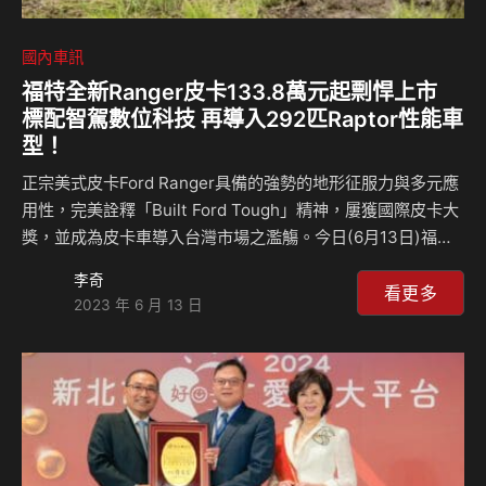
國內車訊
福特全新Ranger皮卡133.8萬元起剽悍上市
標配智駕數位科技 再導入292匹Raptor性能車
型！
正宗美式皮卡Ford Ranger具備的強勢的地形征服力與多元應
用性，完美詮釋「Built Ford Tough」精神，屢獲國際皮卡大
獎，並成為皮卡車導入台灣市場之濫觴。今日(6月13日)福特
六和宣布推出全新世代Ford Ranger，帶來更強悍的越野及地
李奇
形征服實力、全面進化的數位座艙科技，以及同級最佳、符合
看更多
2023 年 6 月 13 日
Level 2等級的主動安全科技與被動安全防護。 同時，更在台
全新導入經Ford Performance調校的性能本格車型－Ford
Ranger Raptor，以同級望其項背的292匹(ps)馬力與50.0公
斤米扭力的狂傲動能、0-100km/h加速只需7.9秒的強大實
力，如性能猛禽降臨…