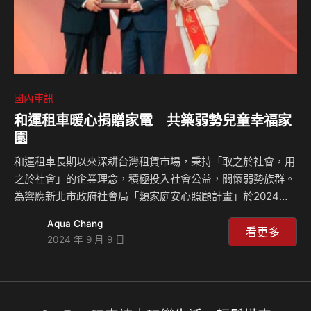
國內車訊
和運租車暖心捐贈家電 共築弱勢兒童幸福家
園
和運租車長期以來深耕台灣租賃市場，秉持「取之於社會，用
之於社會」的企業理念，積極投入社會公益，關懷弱勢族群。
為響應新北市政府社會局「類家庭安心照顧計畫」於2024年
第三季擴點建置，和運租車特別捐贈多項家電，為弱勢兒童打
Aqua Chang
造溫馨舒適的居住環境，讓孩子們在成長的過程中感受到社會
看更多
2024 年 9 月 9 日
的溫暖與關懷。 隨著社會環境的變遷，弱勢兒童的處境日益
受到關注。新北市政府社會局推動的「類家庭安心照顧計
畫」，結合社會住宅的國有資源，提供有家外安置需求的兒少
一個更貼近家庭的照顧環境，讓孩子們能夠在一個安全、溫暖