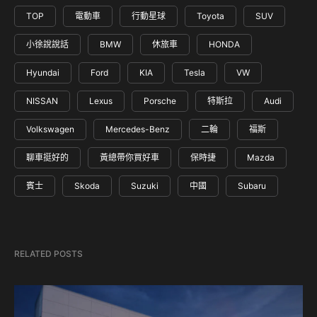
TOP
電動車
行動星球
Toyota
SUV
小徐說說話
BMW
休旅車
HONDA
Hyundai
Ford
KIA
Tesla
VW
NISSAN
Lexus
Porsche
特斯拉
Audi
Volkswagen
Mercedes-Benz
二輪
福斯
聊車挺好的
黃總帶你買好車
保時捷
Mazda
賓士
Skoda
Suzuki
中國
Subaru
RELATED POSTS