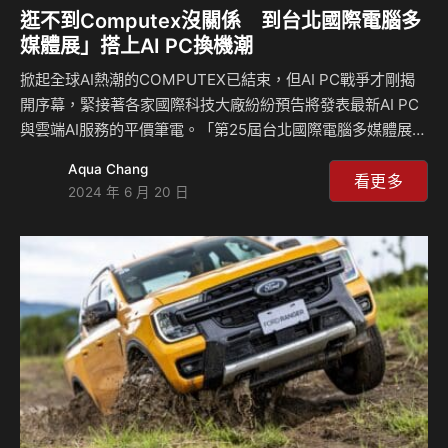
逛不到Computex沒關係 到台北國際電腦多
媒體展」搭上AI PC換機潮
掀起全球AI熱潮的COMPUTEX已結束，但AI PC戰爭才剛揭
開序幕，緊接著各家國際科技大廠紛紛預告將發表最新AI PC
與雲端AI服務的平價筆電。「第25屆台北國際電腦多媒體展」
將於6/28（五）~7/1（一）台北世貿隆重登場，現場見證最新
Aqua Chang
科技AI PC就趁暑期這一波，會展集結眾多科技品牌，包括
看更多
2024 年 6 月 20 日
ASUS、Acer、GIGABYTE、MSI、HP、Lenovo、Dell、
Logitech、Microsoft、RAZER、CORSAIR、BENQ、
PlayStation等，不管是最新軟、硬體，或是3C周邊設備應有
盡有，消費者可以滿足一次比價、比值、比感官體驗需求，想
要貨比三家就來電腦多媒體展，省…