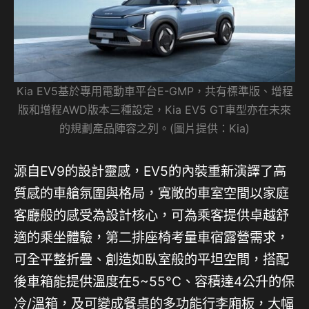
Kia EV5基於專用電動車平台E-GMP，共有標準版、增程
版和增程AWD版本三種設定，Kia EV5 GT車型亦在未來
的規劃產品陣容之列。(圖片提供：Kia)
源自EV9的設計靈感，EV5的內裝重新演譯了高
質感的車艙氛圍與格局，寬敞的車室空間以家庭
客廳般的感受為設計核心，可為乘客提供卓越舒
適的乘坐體驗，第二排座椅考量車宿露營需求，
可全平整折疊、創造如臥室般的平坦空間，搭配
後車箱能提供溫度在5~55°C、容積達4公升的保
冷/溫箱，及可變成餐桌的多功能行李廂板，大幅