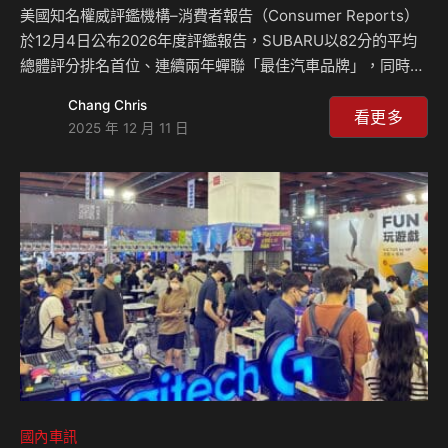
美國知名權威評鑑機構–消費者報告（Consumer Reports）
於12月4日公布2026年度評鑑報告，SUBARU以82分的平均
總體評分排名首位、連續兩年蟬聯「最佳汽車品牌」，同時也
是五年內第三次獲得這項殊榮的肯定，再次印證其頂尖的日式
Chang Chris
精湛造車工藝和產品質量深受肯定。 「SUBARU旗下車款不
看更多
2025 年 12 月 11 日
僅具備卓越的駕駛性能和舒適性，同時採用質量精良的零部
件，確保車輛擁有始終如一的優異性能及可靠性。與此同時，
SUBARU車款搭載的先進主被動安全系統，更在進行激烈駕駛
和煞車測試中表現出色」，《消費者報告》資深汽車測試總監
Jake Fisher表示。 今年的消費者報告完整匯集了逾200款美
國市場市售車款，…
國內車訊