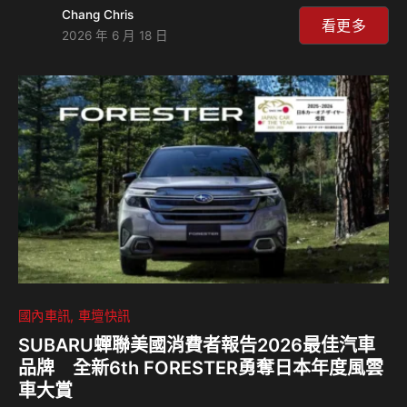
售價123.9萬元；「Pioneer長里程性能版」正式售價138.9萬
Chang Chris
元。 承襲品牌「入門即滿配」的誠意，以頂級規格與卓越續
看更多
2026 年 6 月 18 日
航力，正式開啟台灣純電SUV市場的全新紀元。 自5月20日啟
動預接單以來，CAVIRA憑藉其超越同級的空間表現與超跑級
性能，迅速引發全台消費者與科技迷的強烈關注，接單數超過
1,000張，不僅展現台灣消費者對FOXTRON品牌的信賴，更
代表市場對鴻華先進自主研發技術與CDMS（Contract
Design…
國內車訊
車壇快訊
SUBARU蟬聯美國消費者報告2026最佳汽車
品牌 全新6th FORESTER勇奪日本年度風雲
車大賞