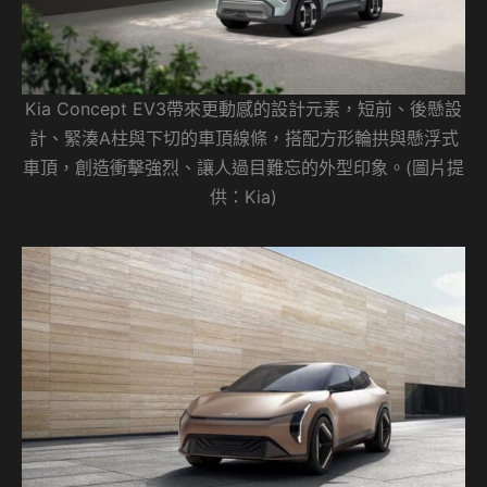
Kia Concept EV3帶來更動感的設計元素，短前、後懸設
計、緊湊A柱與下切的車頂線條，搭配方形輪拱與懸浮式
車頂，創造衝擊強烈、讓人過目難忘的外型印象。(圖片提
供：Kia)