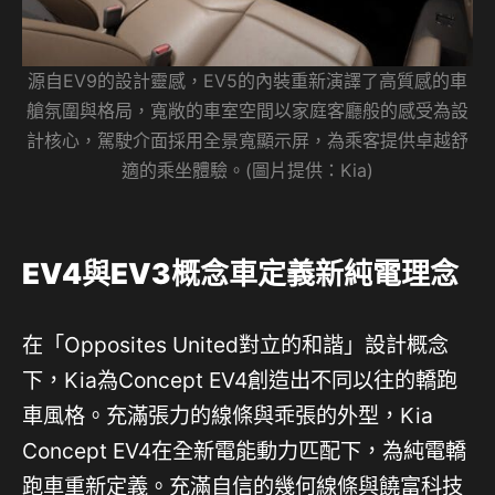
源自EV9的設計靈感，EV5的內裝重新演譯了高質感的車
艙氛圍與格局，寬敞的車室空間以家庭客廳般的感受為設
計核心，駕駛介面採用全景寬顯示屏，為乘客提供卓越舒
適的乘坐體驗。(圖片提供：Kia)
EV4與EV3概念車定義新純電理念
在「Opposites United對立的和諧」設計概念
下，Kia為Concept EV4創造出不同以往的轎跑
車風格。充滿張力的線條與乖張的外型，Kia
Concept EV4在全新電能動力匹配下，為純電轎
跑車重新定義。充滿自信的幾何線條與饒富科技