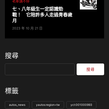
老車講不停
七、八年級生一定認識勁
戰！ 它陪許多人走過青春歲
月
2023 年 10 月 21 日
搜尋
搜尋
標籤
autos_news
yautos:region=tw
yct:001000993