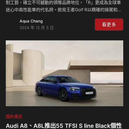
制工藝，確立不可撼動的領導品牌地位，「R」更成為全球車
迷心中高性能車的代名詞。掀背王者Golf R以精確的操駕和絕
佳的加速性實力聞名、性能旅行車Golf R Variant完美結合駕
Aqua Chang
馭樂趣與實用性，提供寬敞的車室空間，另一德藝力作搖滾跑
看更多
2024 年 12 月 3 日
旅T-Roc R則兼具強大馬力與SUV的多功能性，而現正是入手
R系列的最佳機會，敬請即刻領略其獨特魅力。 台灣福斯汽車
總裁Steffen Knapp表示：「Volkswagen R系列是品牌性能
與工藝的精湛詮釋，其中Tiguan R作為SUV中的常勝軍，早
已銷售一空並已絕版，彰顯了R品牌非凡的吸引力。…
國內車訊
Audi A8、A8L推出55 TFSI S line Black個性