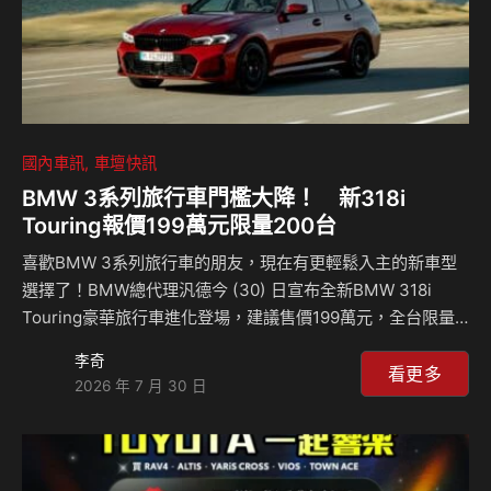
國內車訊
車壇快訊
BMW 3系列旅行車門檻大降！ 新318i
Touring報價199萬元限量200台
喜歡BMW 3系列旅行車的朋友，現在有更輕鬆入主的新車型
選擇了！BMW總代理汎德今 (30) 日宣布全新BMW 318i
Touring豪華旅行車進化登場，建議售價199萬元，全台限量
200台！BMW 318i Touring更提供Sport與 M Sport雙版
李奇
本，讓車主能盡情展現專屬的獨特魅力。 BMW 318i Touring
看更多
2026 年 7 月 30 日
在動力表現及科技配備上皆有大幅躍進，動力搭載BMW
TwinPower Turbo直列四缸汽油引擎，配備Steptronic八速
手自排變速箱，最大可輸出156匹馬力，最大扭力250牛頓米
自引擎轉速1,300轉起全數湧現，0–100 km/h加速僅需8.8