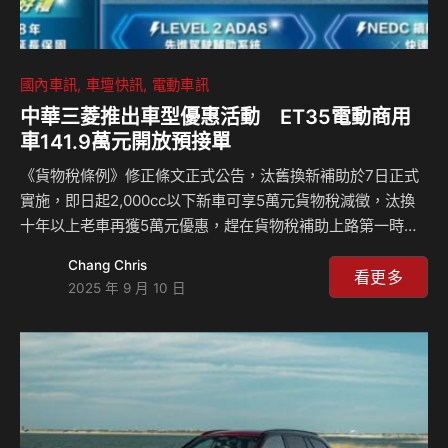
國內車訊
車壇快訊
電動車訊
中華三菱推出車型優惠活動 ET35電動商用
車141.9萬元開放預接單
《貨物稅條例》修正條文正式公告，汰舊換新補助於7日正式
實施，即日起2,000cc以下新車可享5萬元貨物稅減徵，汰換
十年以上老車再獲5萬元優惠，趕在貨物稅補助上路第一時
間，中華三菱響應政策，除推出各車型優惠活動，更同步宣
Chang Chris
布，國內首款 3.5 噸純電商用車 ET35 正式開放預接，純電木
看更多
2025 年 9 月 10 日
床車售價141.9萬起。ET35為台灣首台量產的3.5噸電動商用
車，並領先3.5噸車型同級車款，搭載LEVEL 2 ADAS先進駕
駛輔助系統，提升行駛安全。為滿足客戶的使用需求，ET35
提供木床與底盤車型，且分別加價一萬元，即可升級為ADAS
車型，強化動力與安全，滿足企業在安全性、智慧化及低碳運
輸上的全方位需求。 …