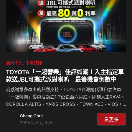
秒，充沛的動…
國內車訊
車壇快訊
TOYOTA「一起響樂」佳評如潮！入主指定車
款送JBL可攜式派對喇叭 最後機會倒數中
為感謝眾多車主的熱烈支持，TOYOTA台灣總代理和泰汽車
「一起響樂」優惠活動註1將延長至六月底，即刻入主RAV4、
COROLLA ALTIS、YARiS CROSS、TOWN ACE、VIOS，
就送原價新台幣19,800元超高音質的JBL PartyBox On-the-
Chang Chris
Go Essential可攜式派對喇叭註1，再享最高80萬0利率註2。
看更多
2025 年 6 月 3 日
JBL PartyBox On-The-Go Essential(型號：PartyBox On-