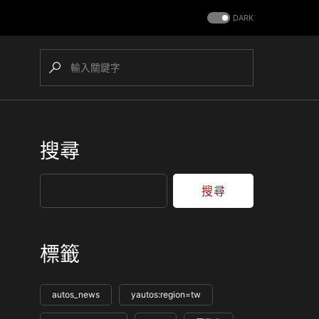
DARK
搜尋
搜尋
標籤
autos_news
yautos:region=tw