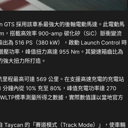
Macan GTS 採用該車系最強大的後軸電動馬達。此電動馬
 mm，搭載高效率 900-amp 碳化矽（SiC）脈衝變流
為 516 PS（380 kW），啟動 Launch Control 時
）的超增壓功率，峰值扭力高達 955 Nm。其變速箱齒比為
型的強大扭力所打造。
綜合續航里程最高可達 569 公里。在支援高速充電的充電站
1 分鐘內從 10% 充至 80%，峰值充電功率達 270
WLTP標準測量所得之數據，實際數值謹以當地官方
aycan 的「賽道模式（Track Mode）」，使車輛