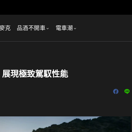
麥克
品酒不開車
電車潮
登場，展現極致駕馭性能