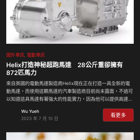
岸，種植後更進行長達三年的護樹計畫，成功使苗…
國外車訊
電動車訊
Helix打造神秘超跑馬達 28公斤重卻擁有
872匹馬力
來自英國的電動馬達製造商Helix現在正在打造一具全新的電
動馬達，而使用這顆馬達的汽車製造商目前尚未露面，不過可
以知道這具馬達有著強大的性能實力，因為他可以提供高達
872匹的最大馬力，重點是馬達的重量才28公斤重而已，這是
Wu Yueh
該公司有史以來生產過最強大的電動馬達，如果搭載於車輛當
看更多
2023 年 7 月 10 日
中將會讓人驚艷。 這顆名為SPX177的電動馬達是由Helix當
中的X-Division部門進行開發，這個部門就是專注在極端的產
品項目，因此這顆馬達有著這麼強大的表現一點也不意外，而