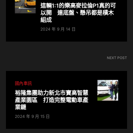
這輛1:1的樂高麥拉倫P1真的可
以開 連底盤、懸吊都是積木
組成
2024 年 9 月 14 日
NEXT POST
國內車訊
裕隆集團助⼒新北市寶⾼智慧
產業園區 打造完整電動⾞產
業鏈
2024 年 9 月 15 日