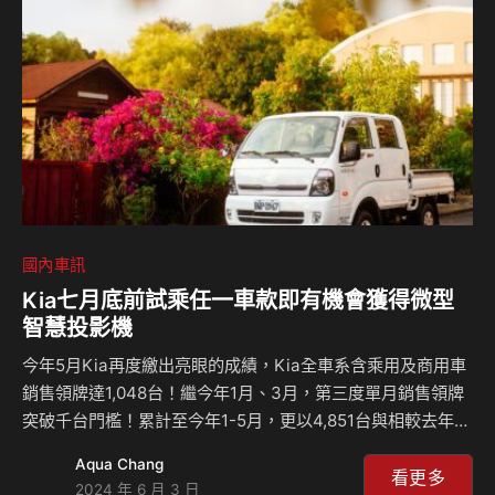
馬達的開發是由Derek Jordanou-Bailey領導，這名工程師先
前曾經在Mercedes-AMG從事F1一級方程式賽車的動力單元
開發…
國內車訊
Kia七月底前試乘任一車款即有機會獲得微型
智慧投影機
今年5月Kia再度繳出亮眼的成績，Kia全車系含乘用及商用車
銷售領牌達1,048台！繼今年1月、3月，第三度單月銷售領牌
突破千台門檻！累計至今年1-5月，更以4,851台與相較去年同
期年成長率23%，持續蟬聯國內成長最快速進口品牌！其中，
Aqua Chang
Kia商用車卡旺K2500，則更以293台再創單月銷售領牌歷史
看更多
2024 年 6 月 3 日