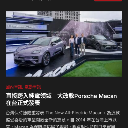
新高紀錄！ 為與全台喜愛Kia的朋友們分享持續成長的榮耀，
Kia總代理台灣森那美起亞即日起推出「Kia 動感啟程」禮遇
專案，凡於即日起至7月31日期間，至全台各地展示中心試乘
Kia任一乘用車款，就有機會獲得「Samsung The Freestyle
微型智慧投影機」一組(價值新台幣37,160元)；…
國內車訊
電動車訊
直接跨入純電領域 大改款Porsche Macan
在台正式發表
台灣保時捷隆重發表 The New All-Electric Macan，為這款
備受喜愛的車型開啟全新的篇章。自 2014 年在台灣上市以
來，Macan 為保時捷拓展了視野，將卓越性能與日常實用性