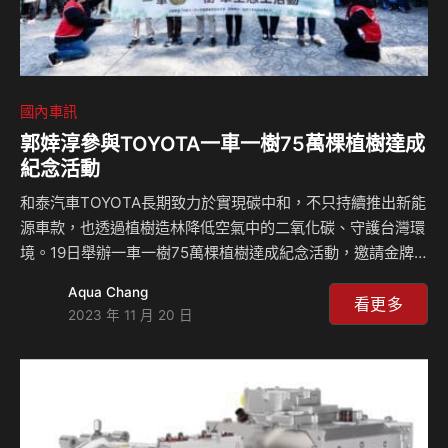
國內車訊
郭婞淳參與TOYOTA一車一樹75萬棵植樹達成
紀念活動
和泰汽車TOYOTA長期致力於實現碳中和，不只持續推出新能
源車款，也透過植樹造林降低空氣中的二氧化碳、守護台灣環
境。19日舉辦一車一樹75萬棵植樹達成紀念活動，邀請金牌
奧運選手郭婞淳、陽光藝人王品澔擔任活動大使，廣邀車主及
Aqua Chang
民眾共300人共襄盛舉，於桃園石門水庫周邊共同種下3,000
看更多
2023 年 11 月 20 日
株山黃梔樹苗，集結眾人的力量實踐環境永續，為減碳盡一份
心力。 面對全球暖化影響，和泰汽車不僅關心台灣的環境問
題，也希望善盡企業責任，自2017年4月起攜手農業部林業及
自然保育署(原行政院林務局)與慈心有機農業發展基金會，著
手進行植樹減碳計畫，並成功將造林經驗擴展至台澎金馬沿