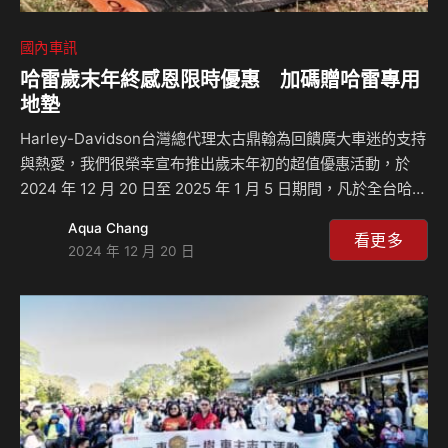
國內車訊
哈雷歲末年終感恩限時優惠 加碼贈哈雷專用
地墊
Harley-Davidson台灣總代理太古鼎翰為回饋廣大車迷的支持
與熱愛，我們很榮幸宣布推出歲末年初的超值優惠活動，於
2024 年 12 月 20 日至 2025 年 1 月 5 日期間，凡於全台哈雷
授權旗艦展示中心訂購指定車款，即可獲贈哈雷限量專用地墊
Aqua Chang
(市值NT$3,000 元)，數量有限，送完為止。 限量地墊特色介
看更多
2024 年 12 月 20 日
紹： 這款限量地墊設計獨特且實用，不僅能陪伴您深入鄉野
體驗大自然，更是室內外休閒的最佳選擇。耐用且極具收藏價
值，完美彰顯哈雷品牌精神——自由、熱情、冒險。無論您是
新手騎士還是忠實車迷，這份精美禮品都能為您的哈雷旅程增
添亮點！機會難得，錯過不在。就在2024 歲末，與哈雷一起
迎…