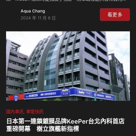
完美結合，深受追求極致駕馭且渴望探索無限可能的車主喜
Aqua Chang
愛。如今，全新純電 Macan 傳承經典，讓每一次出發都成為
看更多
2024 年 11 月 6 日
探索與展現真我的旅程。 台灣保時捷總裁 Christian Nater 說
道，「Macan 已成為台灣道路上一道獨特的存在，在性能、
風格與日常實用性之間的完美平衡，受到各個世代、各種生活
風格的車主肯定和喜愛。全新 Macan Electric 延續了這份精
髓，結合了保時捷的創新精神與永續作為…
國內車訊
車壇快訊
日本第一連鎖鍍膜品牌KeePer台北內科首店
重磅開幕 樹立旗艦新指標