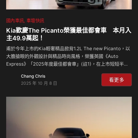
國內車訊
車壇快訊
Kia歡慶The Picanto榮獲最佳都會車 本月入
主49.9萬起！
甫於今年上市的Kia輕奢精品掀背1.2L The new Picanto，以
大膽搶眼的外觀設計與精品時尚風格，榮獲英國《Auto
Express》「2025年度最佳都會車」(註1)，在上市短短半年
內更突破800台銷售(註2)！ Kia總代理台灣森那美起亞為回饋
Chang Chris
台灣消費者喜愛與支持，本月推出「煥然一新．萬元入主」禮
看更多
2025 年 10 月 8 日
遇 (註3)，其中針對The new Picanto提供專屬禮遇，含舊換
新與貨物稅減徵49.9萬起即可輕鬆入主(註4)，並可享1萬元開
回家或40萬0利率二選一，再加贈丙式車體險，同時再享輕奢
尊享方案(總價值逾18,000元)，包含Smith Bella隔熱紙、原
廠前後行車紀錄器，以及K…