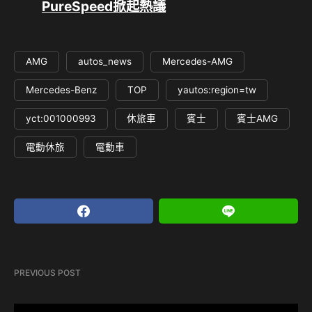
PureSpeed掀起熱議
AMG
autos_news
Mercedes-AMG
Mercedes-Benz
TOP
yautos:region=tw
yct:001000993
休旅車
賓士
賓士AMG
電動休旅
電動車
PREVIOUS POST