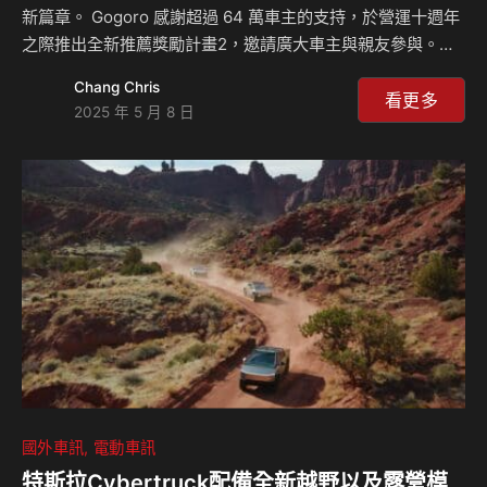
新篇章。 Gogoro 感謝超過 64 萬車主的支持，於營運十週年
之際推出全新推薦獎勵計畫2，邀請廣大車主與親友參與。除
了推薦人與被推薦人皆享有點數獎勵外，還能加碼抽百萬豪華
Chang Chris
大獎，最大獎為星宇航空商務艙一年飛到飽（全球不限航點，
看更多
2025 年 5 月 8 日
單人 10 趟來回機票）禮遇。 即日中午 12 點起至 2025/7/31
止， Gogoro「10 週年限定 車主推薦獎勵計畫」正式開跑，
凡車主推薦購車並完成交車，推薦人即可獲得 500 點 Gogoro
Smart Points，推薦愈多、點數累積愈多，次數無上限3；被
推薦人則可獲得 300 點 Gogo…
國外車訊
電動車訊
特斯拉Cybertruck配備全新越野以及露營模