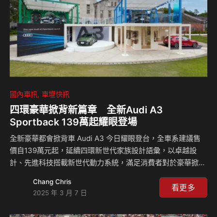
國內車訊
車壇快訊
四環豪華掀背新篇章 全新Audi A3
Sportback 139萬起耀眼登場
全新豪華都會掀背車 Audi A3 今日耀眼登台，全車系建議售
價自139萬元起，延續四環新世代家族設計語彙，以卓越設
計、先進科技搭載新世代動力系統，滿足消費者對於豪華掀背
車的期待。Audi A3 Sportback不僅展現品牌對細節的極致追
Chang Chris
求，更兼具靈活操控與舒適駕馭體驗，完美契合都會生活的多
看更多
2025 年 3 月 7 日
面需求，敬邀即刻體驗。 台灣奧迪總裁安薩瑞 (Rahil Ansari)
表示：「Audi A3 是四環品牌A 級距的重要基礎，今日台灣奧