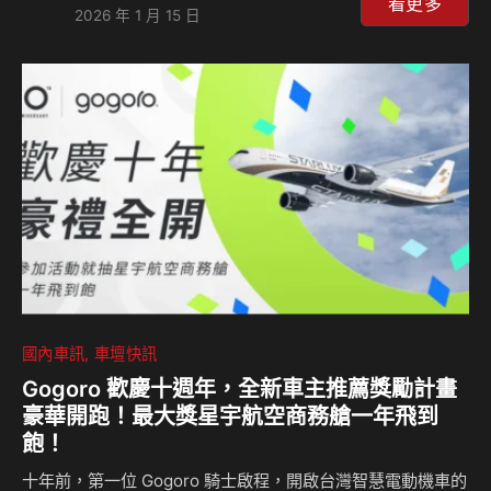
運動中屢創佳績。這段歷史可追溯至 1951 年利曼 24 小時耐
看更多
2026 年 1 月 15 日
力賽，當時由原廠打造的 356 SL 由客戶車隊駕駛，成功奪下
組別冠軍，為傳奇揭開序幕。 保時捷賽車運動副總裁
Thomas Laudenbach 表示：「75 年來，賽車運動一直是保
時捷品牌的核心。我們不僅將其視為未來科技的研發平台，也
是展現跑車實力的重要舞台。Andretti 與廠…
國內車訊
車壇快訊
Gogoro 歡慶十週年，全新車主推薦獎勵計畫
豪華開跑！最大獎星宇航空商務艙一年飛到
飽！
十年前，第一位 Gogoro 騎士啟程，開啟台灣智慧電動機車的