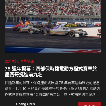
迪帶來最新進化的 Audi A3，不僅在外觀與內裝上持續創新，
更融入更加智慧的駕駛輔助，為都會生活打造更便利的駕馭體
驗，敬邀全台車迷朋友親臨體驗。」 前衛創新的風尚引領…
國外車訊
車壇快訊
75 週年揭幕：四部保時捷電動方程式賽車於
墨西哥挺進前九名
伴隨新年的到來，保時捷正式展開 75 年賽車運動歷史的紀念
篇章。1 月 10 日於墨西哥城舉行的 E-Prix為 ABB FIA 電動方
程式世界錦標賽第 12 賽季的第二站，並正式揭開週年紀念活
動序幕。75 年來，保時捷始終與客戶車隊並肩征戰，在賽車
Chang Chris