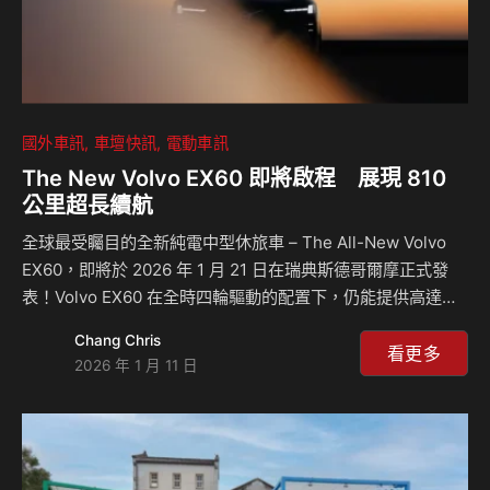
國外車訊
車壇快訊
電動車訊
The New Volvo EX60 即將啟程 展現 810
公里超長續航
全球最受矚目的全新純電中型休旅車 – The All-New Volvo
EX60，即將於 2026 年 1 月 21 日在瑞典斯德哥爾摩正式發
表！Volvo EX60 在全時四輪驅動的配置下，仍能提供高達
810 公里的單次充電續航里程（WLTP 測試標準）*，這項數
Chang Chris
據不僅刷新 VOLVO 汽車史上所有電動車的紀錄，更超越了市
看更多
2026 年 1 月 11 日
場上近期發表所有同級車款。Volvo EX60 將「里程焦慮」轉
化為「里程舒適」，從現實駕駛環境與日常用車體驗中進行深
度優化，證明進入純電時代無需任何妥協，引領汽車產業迎來
跨世代的重要突破。 「EX60 的設計初衷是成為一名『市場新
局的變革者』。」Volvo Cars …