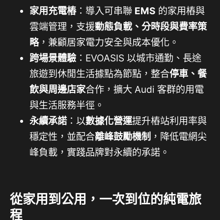
家用充電樁
：導入可串聯
EMS
的家用樁與
雲端管理，支援
動態負載、分時段與費率策
略
，兼顧居家電力安全與成本優化。
跨場景體驗
：EVOASIS 以城市通勤、長途
旅遊到休閒生活據點為節點，整合
停車、餐
飲與周邊店家
合作，擴大 Audi 客群的用電
與生活服務半徑。
永續承諾
：以
數據化營運
提升樁站利用率與
穩定性，並配合
離峰鼓勵機制
，降低電網尖
峰負載，實踐品牌對永續的承諾。
從家用到公用，一次到位的純電旅
程