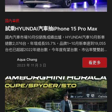
國內車訊
試乘HYUNDAI汽車抽iPhone 15 Pro Max
國內汽車市場10月份銷售成績出爐，HYUNDAI汽車10月新車
總數2,076台，年增成長55.7%，品牌1~10月新車達到19,055
台也已超越2022年總台數，今年度有望台數、市佔率雙雙創
高。HYUNDAI汽車陣容除了穩定供應的VENUE、Porter Pro
Aqua Chang
小霸王外，今年度新車Custin及Tucson L Turbo Hybrid更是
看更多
2023 年 11 月 3 日
超高人氣車系，累欠訂單合計多達4,200張，原廠亦已承諾供
應回穩提高生產量，以儘快滿足國內候車主需求；旗下兩款世
界風雲電動車IONIQ 5與IONIQ 6，全球銷售量成長驚艷，在
國內也同樣獲得電動車迷高度關注。 試乘抽iPhone15 Pro
M…