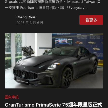
Grecale 以嶄新陣容揭開新年度篇章， Maserati Taiwan進
一步推出 Fuoriserie 限量特別版，讓 「Everyday
Exceptional 恣義狂放」的義式生活哲學不僅體現在日常駕
Chang Chris
馭，更延伸至個人風格的專屬表達。透過 「Grecale Modena
看更多
2026 年 3 月 6 日
個性訂製版」與全臺唯一「Grecale Trofeo Fuoriserie 季節
特別版」的同步亮相，深化三叉戟品牌對個性化美學與義式工
藝的當代表述。 自上市以來，Grecale 已於臺灣市場累積突
破 1,000 台交車成績，樹立豪華跑旅級距的領先地位，此一…
國內車訊
GranTurismo PrimaSerie 75週年限量版正式