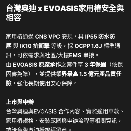
台灣奧迪 x EVOASIS家用樁安全與
相容
家用樁通過
CNS VPC
安規，具
IP55
防水防
塵
與
IK10
抗衝擊
等級，採
OCPP 1.6J
標準通
訊，可依需求與社區/大樓
EMS
串接。
由
EVOASIS
原廠承作
之案件享
3
年保固
（依保
固書為準），並提供
業界最高 1.5 億元產品責任
險
，強化長期使用安心保障。
上市與申辦
台灣奧迪與EVOASIS 合作內容、實際適用車款、
家用樁規格、安裝範圍與申辦流程等相關資訊，
請洽台灣奧迪授權經銷商。