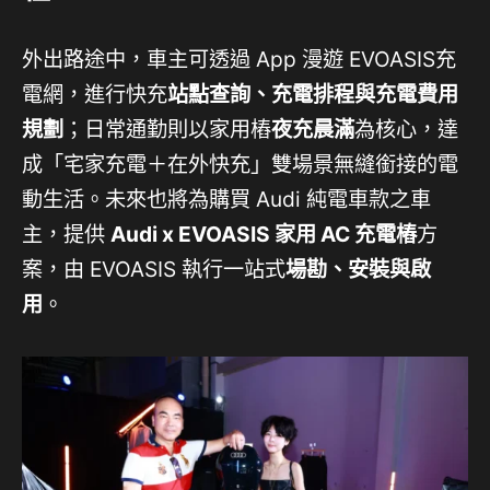
外出路途中，車主可透過 App 漫遊 EVOASIS充
電網，進行快充
站點查詢、充電排程與充電費用
規劃
；日常通勤則以家用樁
夜充晨滿
為核心，達
成「宅家充電＋在外快充」雙場景無縫銜接的電
動生活。未來也將為購買 Audi 純電車款之車
主，提供
Audi x EVOASIS
家用 AC 充電樁
方
案，由 EVOASIS 執行一站式
場勘、安裝與啟
用
。