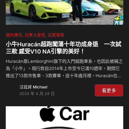
國內車訊
玩車大麥克
試駕報導
小牛Huracán超跑闖蕩十年功成身退 一次試
三款 感受V10 NA引擎的美好！
Huracán是Lamborghini旗下的入門超跑車系，也因此被稱之
為「小牛」。現行款自2014年上市至今已滿10週年，期間它
推出了13款市售車、3款賽車，這十年歲月裡，Huracán在我
們心中刻下了許多刺激與快樂的回憶。總代理最近也舉辦回顧
汪廷諤 Michael
試駕，讓我們一次重溫Huracán EVO硬頂、Huracán EVO
看更多
2024 年 4 月 24 日
Spyder敞篷與Huracán STO道路版賽車的美好吧！ 相關新
聞：