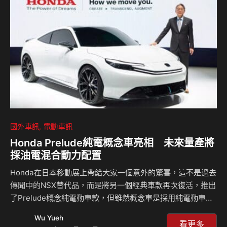
2014年的時候就開始研發電動車，而且他們對於這輛車抱持
著很大的野心，不只是純電動而已，蘋果更希望車輛可以搭載
聲控導航系統、自動駕駛科技以及許多豪華設計的細節，而時
至今日我們還沒有看到一個成熟的自動駕駛科技出現，即便
是…
國外車訊
電動車訊
Honda Prelude純電概念車亮相 未來量產將
採油電混合動力配置
Honda在日本移動展上帶給大家一個意外的驚喜，這不是過去
傳聞中的NSX替代品，而是將另一個經典車款再次復活，推出
了Prelude概念純電動車款，但雖然概念車是採用純電動車的
配置，原廠卻表示在未來的量產車款當中將會推出混合動力車
Wu Yueh
型，只不過整體外貌看起來似乎有點類似Toyota的車款引起
看更多