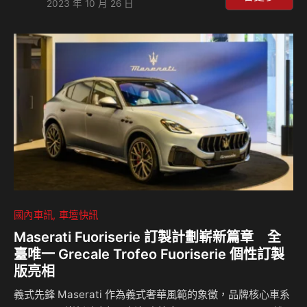
2023 年 10 月 26 日
熱烈討論。 如果你記得Honda Prelude的話，相信是對於這
個品牌有著熱情的車迷，而現在這輛Prelude Concept概念車
款則是截然不同的設計，雖然一樣是雙門跑車，但過去的
Prelude是一輛相當緊湊的雙門轎跑車，現在的概念車則是放
大不少，不過考量到現今汽車市場當中尺碼不斷放大，這樣的
設計取向其實一點…
國內車訊
車壇快訊
Maserati Fuoriserie 訂製計劃嶄新篇章 全
臺唯一 Grecale Trofeo Fuoriserie 個性訂製
版亮相
義式先鋒 Maserati 作為義式奢華風範的象徵，品牌核心車系