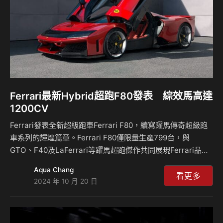
Ferrari最新Hybrid超跑F80發表 綜效馬高達
1200CV
Ferrari發表全新超級跑車Ferrari F80，續寫躍馬傳奇超級跑
車系列的輝煌篇章。Ferrari F80僅限量生產799台，與
GTO、F40及LaFerrari等躍馬超跑傑作共同展現Ferrari品牌
在技術和性能領域的非凡造詣。自1984年至今，Ferrari持續
Aqua Chang
推出劃時代的超級跑車。每款超跑均代表著當代尖端技術與創
看更多
2024 年 10 月 20 日
新設計的巔峰水準，這些躍馬超跑專為Ferrari收藏家量身打
造，其問世便已奠定在車壇的傳奇地位。 Ferrari F80作為躍
馬超跑系列的最新力作，不僅展現內燃機動力所能企及的極致