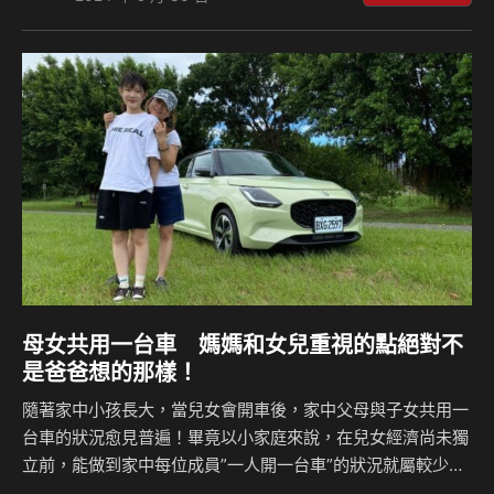
朋友一同感受全新SUV的魅力。 卓越與創新的雙重典範 潘威
倫在球場上的成就如同SANTA FE在車輛設計中的創新與精
緻。2003年加入中華職棒統一7-ELEVEn獅的潘威倫，累積至
今的生涯成就不勝枚舉，包括剛進職棒即拿下當年度的新人
王、距離完全比賽最近的本土投手(無安打、無四死球完封勝)
…
母女共用一台車 媽媽和女兒重視的點絕對不
是爸爸想的那樣！
隨著家中小孩長大，當兒女會開車後，家中父母與子女共用一
台車的狀況愈見普遍！畢竟以小家庭來說，在兒女經濟尚未獨
立前，能做到家中每位成員”一人開一台車”的狀況就屬較少
數，在這種情況下，父母換車時或許就會參考子女的想法或喜