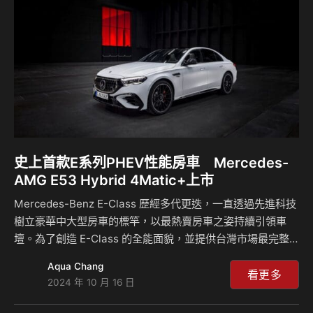
造車工藝，同時還整合包含最新混合動力技術在內的多種先進
科技，進而呈現無可比擬的動力性能。從碳纖…
史上首款E系列PHEV性能房車 Mercedes-
AMG E53 Hybrid 4Matic+上市
Mercedes-Benz E-Class 歷經多代更迭，一直透過先進科技
樹立豪華中大型房車的標竿，以最熱賣房車之姿持續引領車
壇。為了創造 E-Class 的全能面貌，並提供台灣市場最完整
的產品陣容，台灣賓士今正式引進 E-Class 車系中首款插電
Aqua Chang
式油電複合性能房車—Mercedes-AMG E 53 HYBRID
看更多
2024 年 10 月 16 日
4MATIC+，以全新的 P2 插電式油電複合動力架構，結合
M256M 直列六缸渦輪引擎，創造出綜效 585 hp 的最大馬力