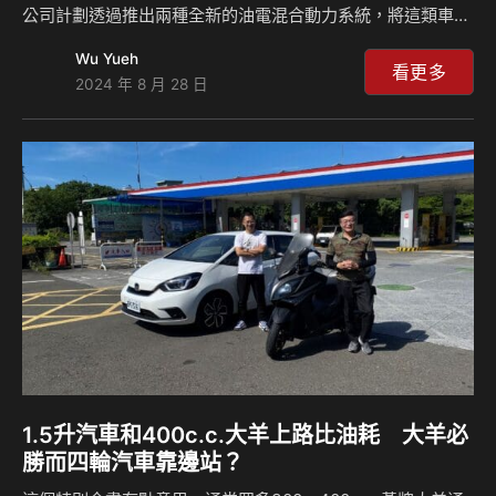
公司計劃透過推出兩種全新的油電混合動力系統，將這類車型
的供應範圍擴展至全球市場，並將該技術導入其高端品牌
Wu Yueh
Genesis，這是現代應對市場變化的重要戰略，未來也將提高
看更多
2024 年 8 月 28 日
油電動力車款的銷售量，並且到2030年將全球銷售量提高
30%之多。 在電動車市場需求增速放緩的狀況下，韓國
Hyundai現代汽車選擇加強油電混合動力技術的開發與推廣，
該公司認為，雖然電動車在環保方面具有明顯優勢，但在基礎
設施尚不完善的市場中，油電動力車更能滿足消費者的需求，
油電動力系統不僅在油耗和排放方面表現出色，還能夠…
1.5升汽車和400c.c.大羊上路比油耗 大羊必
勝而四輪汽車靠邊站？