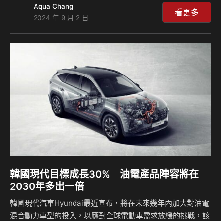
Aqua Chang
好。為了了解兩世代人對購買新車Care的重點各是哪些，此
看更多
2024 年 9 月 2 日
次企畫特別找來即將換購新車的母女May & Barbie，媽媽要
求購車預算80萬元內，就近期改款新車來說SUZUKI SWIFT
最符合價格需求，於是此企畫特別商借該車讓May & Barbie
試駕。透過試駕後採訪，將清楚呈現兩世代人購車時在看法上
有著不小的差異。另外，各位好爸爸們也可以透過採訪內容，
體認到家中女…
韓國現代目標成長30% 油電產品陣容將在
2030年多出一倍
韓國現代汽車Hyundai最近宣布，將在未來幾年內加大對油電
混合動力車型的投入，以應對全球電動車需求放緩的挑戰，該