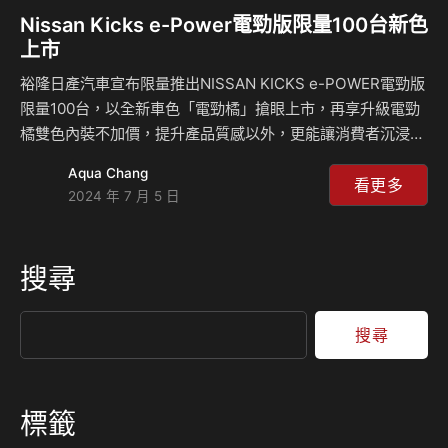
Nissan Kicks e-Power電勁版限量100台新色
上市
裕隆日產汽車宣布限量推出NISSAN KICKS e-POWER電勁版
限量100台，以全新車色「電勁橘」搶眼上市，再享升級電勁
橘雙色內裝不加價，提升產品質感以外，更能讓消費者沉浸在
純電驅動帶來的駕馭感受及獨特體驗。 NISSAN KICKS e-
Aqua Chang
POWER電勁版此次除了外觀色新增電勁橘以外，也同步於黑
看更多
2024 年 7 月 5 日
頂山嵐白及黑頂朝陽紅搭配電勁橘雙色內裝，供消費者選擇。
自去年10月上市以來，以「不用充電的電動車」技術成功與市
場溝通，日產獨家e-POWER智能發電系統，以100%純電驅
搜尋
動，帶來零里程焦慮的電動車駕馭體驗，以28.5 kgm超強勁
扭力、22.0km/L超節能油耗表現，更有優異的車室靜肅性，
深受市場…
搜尋
標籤