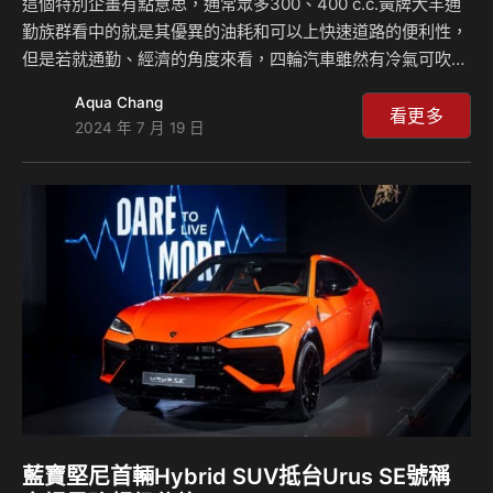
這個特別企畫有點意思，通常眾多300、400 c.c.黃牌大羊通
勤族群看中的就是其優異的油耗和可以上快速道路的便利性，
但是若就通勤、經濟的角度來看，四輪汽車雖然有冷氣可吹，
但油耗必輸黃牌大羊？ 為了驗證這點，我們找來四輪都會省
Aqua Chang
油小車代表Honda Fit e:HEV和島叔家中的Kymco Xciting
看更多
2024 年 7 月 19 日
400來場油耗大比拼，兩輛車同時由內湖加油站出發、全程台
1線至新竹城隍廟吃碗阿忠剉冰，再一起從台1線回到內湖起
點，全程168.3km，在相同的條件及環境下，來場艷陽下的油
耗大比拼！測試結東後，兩台車在加95無鉛汽油、油槍跳停的
加油模式下，島叔手裡拿著一張200元、一張208元的加油發
票，這…到…
藍寶堅尼首輛Hybrid SUV抵台Urus SE號稱