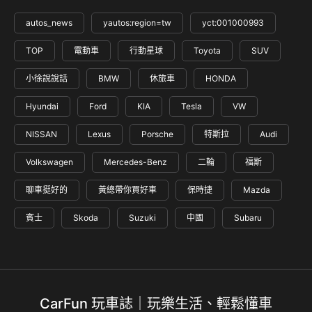
autos_news
yautos:region=tw
yct:001000993
TOP
電動車
行動星球
Toyota
SUV
小徐說說話
BMW
休旅車
HONDA
Hyundai
Ford
KIA
Tesla
VW
NISSAN
Lexus
Porsche
特斯拉
Audi
Volkswagen
Mercedes-Benz
二輪
福斯
聊車挺好的
黃總帶你買好車
保時捷
Mazda
賓士
Skoda
Suzuki
中國
Subaru
CarFun 玩車誌｜玩樂生活、輕鬆懂車