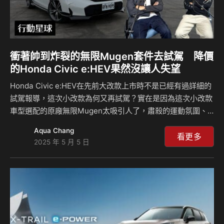
衝著帥到炸裂的無限Mugen套件去試駕 降價
的Honda Civic e:HEV果然沒讓人失望
Honda Civic e:HEV在先前大改款上市時不是已經有過詳細的
試駕報導，這次小改款為何又再試駕？實在是因為這次小改款
車型選配的原廠無限Mugen太吸引人了，肅殺的運動氛圍、
高質感不浮誇的造型實在是讓人看到口水都要滴下來了，所以
Aqua Chang
我們就衝著Mugen套件去的，親身感受一下它那帥炸的氣
看更多
2025 年 5 月 5 日
場！既然是試駕，我們除了說明此次小改款的改變之處外，並
複習一下Civic e:HEV的操控動力表現，嗯！果然還是那個操
控資優生的Civic，當然，它調降12萬、成為127.9萬元的售價
也讓它變得較親民了，一起來感受吧！ 特別感謝：Honda
Cars北士科展示中心地址：112台北市北投區福國路201號電
話號碼：…