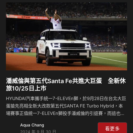
與 750 Nm 的最大扭力，實現 0-100 km/h 加速僅需 4.0 秒，
純電行駛模式高達 101 公里續航里程，讓車主可以享受內燃機
引擎的聲浪，…
潘威倫與第五代Santa Fe共進大巨蛋 全新休
旅10/25日上市
HYUNDAI汽車攜手統一7-ELEVEn獅，於9月28日在台北大巨
蛋搶先亮相全新大改款第五代SANTA FE Turbo Hybrid，本
場賽事正值統一7-ELEVEn獅投手潘威倫的引退賽，而這也是
休旅王者與投手丘上的王者首次相遇。HYUNDAI汽車藉此機
Aqua Chang
會向傳奇球星潘威倫致以最誠摯的敬意，同時亦讓獅迷與車迷
看更多
2024 年 9 月 30 日