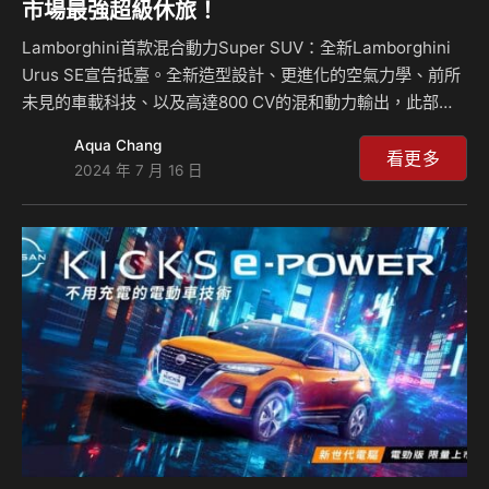
市場最強超級休旅！
Lamborghini首款混合動力Super SUV：全新Lamborghini
Urus SE宣告抵臺。全新造型設計、更進化的空氣力學、前所
未見的車載科技、以及高達800 CV的混和動力輸出，此部插
電式混和動力Urus在舒適度和性能表現、能源效率及排放，
Aqua Chang
以及駕駛樂趣堪稱翹楚，獨佔級距之首。歸功源自熱能與電能
看更多
2024 年 7 月 16 日
的雙重心臟，扭力峰值及動力輸出達到前所未見的最高成就，
同時減低80%的碳排量，將超級跑車的性能與SUV的日常實用
性完美結合。 此部跟隨品牌電氣化之路向前進化的Urus SE今
日正式在臺亮相，由臺灣總代理嘉鎷興業與亞太區原廠長官共
同迎接貴賓與媒體朋友一同在夏夜沉浸於蠻牛邁向未來的革新
之路。…