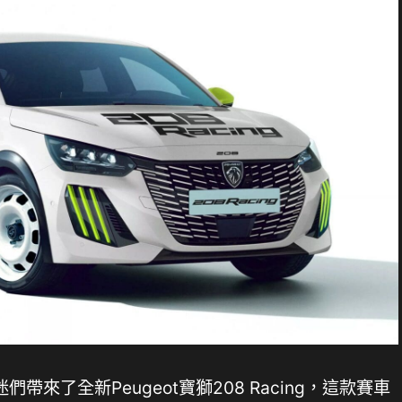
t為賽車迷們帶來了全新Peugeot寶獅208 Racing，這款賽車