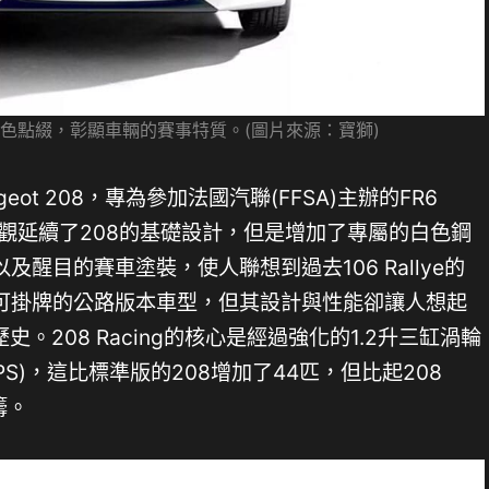
色點綴，彰顯車輛的賽事特質。(圖片來源：寶獅)
ugeot 208，專為參加法國汽聯(FFSA)主辦的FR6
的外觀延續了208的基礎設計，但是增加了專屬的白色鋼
醒目的賽車塗裝，使人聯想到過去106 Rallye的
可掛牌的公路版本車型，但其設計與性能卻讓人想起
歷史。208 Racing的核心是經過強化的1.2升三缸渦輪
PS)，這比標準版的208增加了44匹，但比起208
籌。