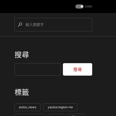
DARK
搜尋
搜尋
標籤
autos_news
yautos:region=tw