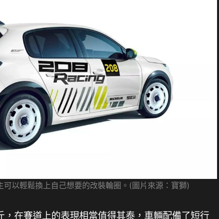
主可以輕鬆換上自己想要的改裝輪圈。(圖片來源：寶獅)
050公斤，在賽道上的表現相當值得其泰，車輛配備了短行