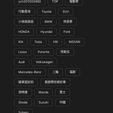
yct:001000993
TOP
電動車
行動星球
Toyota
SUV
小徐說說話
BMW
休旅車
HONDA
Hyundai
Ford
KIA
Tesla
VW
NISSAN
Lexus
Porsche
特斯拉
Audi
Volkswagen
Mercedes-Benz
二輪
福斯
聊車挺好的
黃總帶你買好車
保時捷
Mazda
賓士
Skoda
Suzuki
中國
Subaru