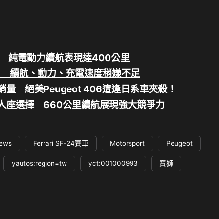
款亮相 純電動力續航表現達400公里
全新亮相 續航、動力、充電速度稍嫌不足
銷量 絕美Peugeot 406遭逢日系車夾殺！
配置七人座選擇 660公里續航展現強大競爭力
news
Ferrari SF-24賽車
Motorsport
Peugeot
yautos:region=tw
yct:001000993
寶獅