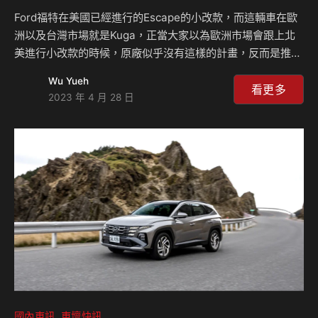
Ford福特在美國已經進行的Escape的小改款，而這輛車在歐
洲以及台灣市場就是Kuga，正當大家以為歐洲市場會跟上北
美進行小改款的時候，原廠似乎沒有這樣的計畫，反而是推出
了Graphite Tech Edition，使用上了灰色烤漆作為妝點，並
Wu Yueh
且將所有的ADAS科技全數上車，這套特別版本車型將適用於
看更多
2023 年 4 月 28 日
所有動力的車款。 美規的Escape在2022年10月的時候首次亮
相，全新的外型顯得沈穩不少，而現在歐規市場方面還沒有跟
進小改，但是推出了Graphite Tech Edition版本，以灰色的
烤漆作為車款特殊之處，而之所以使用灰色是因為這顏色是
2022年最受到歡迎的顏色，這顏色佔了新車銷售量的2…
國內車訊
車壇快訊