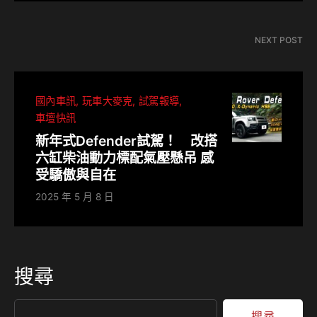
NEXT POST
國內車訊
玩車大麥克
試駕報導
車壇快訊
新年式Defender試駕！ 改搭
六缸柴油動力標配氣壓懸吊 感
受驕傲與自在
2025 年 5 月 8 日
搜尋
搜尋