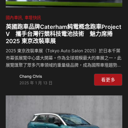
國內車訊
車壇快訊
英國跑車品牌Caterham純電概念跑車Project
V 攜手台灣行競科技電池技術 魅力席捲
2025 東京改裝車展
2025 東京改裝車展（Tokyo Auto Salon 2025）於日本千葉
市幕張展覽中心盛大開幕。作為全球規模最大的車展之一，此
展覽匯聚了眾多汽車領域的重量級品牌，成為國際車壇趨勢的
風向標。 今年，英國傳奇跑車製造商 Caterham 攜手台灣電
Chang Chris
池技術先驅——行競科技（XING Mobility），展出全新純電
看更多
2025 年 1 月 13 日
輕量化概念跑車 Project V，結合行競科技的 IMMERSIO™
CTP 浸沒式冷卻電池技術，彰顯 Caterham 在電動化轉型上
的創新里程碑。 IMMERSIO™ CTP 打造 Project V 的極致性
能與安全性 Caterham 以輕量化設計和極致駕駛樂趣聞名，
而全新…