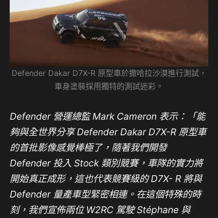
Defender Dakar D7X-R 原型車於撒哈拉沙漠進行測試，
車身塗裝採用獨特的測試迷彩。
Defender
營運總監 Mark Cameron
表示：「能
夠與全世界分享 Defender Dakar D7X-R 原型車
的首批影像感覺棒極了，隨著我們開發
Defender 投入 Stock 類別競賽，車隊的實力將
開始真正成形
，
這也代表競賽級的
D7X- R
將與
Defender 量產車型緊密相連。在這個特殊的時
刻，我們宣佈兩位 W2RC 駕駛 Stéphane 與