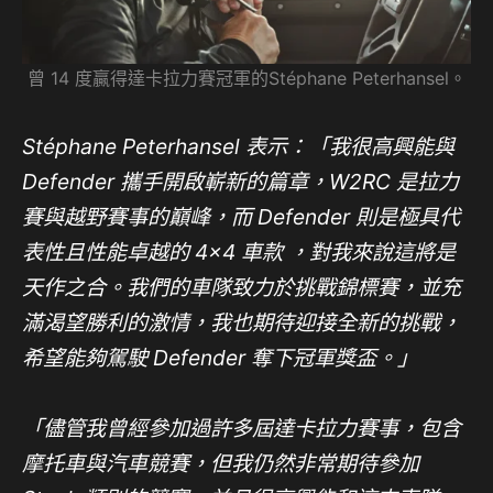
曾 14 度贏得達卡拉力賽冠軍的Stéphane Peterhansel。
Stéphane Peterhansel
表示：「我很高興能與
Defender 攜手開啟嶄新的篇章，W2RC 是拉力
賽與越野賽事的巔峰，而 Defender 則是極具代
表性且性能卓越的 4×4 車款 ，對我來說這將是
天作之合。我們的車隊致力於挑戰錦標賽，並充
滿渴望勝利的激情，我也期待迎接全新的挑戰，
希望能夠駕駛 Defender 奪下冠軍獎盃。」
「儘管我曾經參加過許多屆達卡拉力賽事，包含
摩托車與汽車競賽，但我仍然非常期待參加