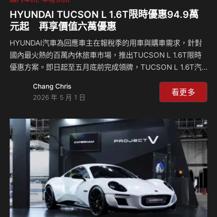
HYUNDAI TUCSON L 1.6T限時優惠94.9萬
元起 再享價值六萬優惠
HYUNDAI汽車為回應車主在報稅季的用車與購車需求，針對
國內最火熱的百萬內休旅車市場，推出TUCSON L 1.6T限時
優惠方案。即日起至五月底前完成領牌，TUCSON L 1.6T汽
油款94.9萬元起 (含政府舊換新補助)，車系全面升級價值五萬
Chang Chris
元的AVM環景輔助及BVM盲區顯示輔助，同時再享包含80萬
看更多
2026 年 5 月 1 日
高額零利率、延長保固等價值六萬的購車優惠。協助消費者以
更輕鬆的購車條件，入主兼具空間機能、動力表現與實用價值
的中型SUV。 鎖定百萬內休旅車市場 安全配備一次到位
TUCSON L以大膽且搶眼的外觀設計，在中型SUV市場展現
鮮明辨識度。承襲HYUNDAI Sensuous Sportiness…