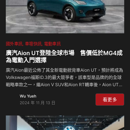
國外車訊
車壇快訊
電動車訊
廣汽Aion UT登陸全球市場 售價低於MG4成
為電動入門選擇
廣汽Aion最近公佈了其全新電動掀背車Aion UT，預計將成為
Volkswagen福斯ID.3的最大競爭者，該車型是品牌的的全球
戰略車款之一，繼Aion V SUV和Aion RT轎車後，Aion UT將
成為該品牌向國際市場推廣的第三款車型，這款新車計劃於廣
Wu Yueh
州車展上首次亮相，並將以親民的價格和出色的電池續航里程
看更多
2024 年 11 月 13 日
吸引消費者。 Aion UT的設計以簡潔為主，採用了圓滑的車身
曲線、封閉式車頭和纖細的LED頭燈，與傳統燃油車風格有著
明顯區別，相比VW福斯ID.3較為傳統的設計，Aion UT顯得
更加時尚且年輕化，這種風格特別吸引年輕一代的消費者，並