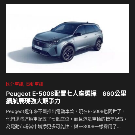
革新魅力，並激發對生活更多的熱情與創意想像！ 踏入
「BMW品牌體驗店」寬敞大氣的展示空間即刻映入眼簾，開
放式格局營造出愜意自在的賞車氛圍，讓每一位來訪者與車款
之間的互動，如同沉浸在一場精緻生活的藝術饗宴。在這裡，
消費者不僅能近距離欣賞BMW車型悉心雕琢的外觀設計，領
略高質感座艙的…
國外車訊
電動車訊
Peugeot E-5008配置七人座選擇 660公里
續航展現強大競爭力
Peugeot近年來不斷推出電動車款，現在E-5008也問世了，
他們還將這輛車配置了七個座位，而且這是車輛的標準配置，
為電動市場當中增添更多可能性，與E-3008一樣採用了
Stellantis集團的STLA Medium底盤平台，除了擁有純電版