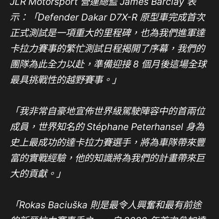
JLR Motorsport
營運總監 James Barclay 表
示：「Defender Dakar D7X-R
原型車完成首次
正式測試是一項重大的里程碑，也為我們進軍達
卡拉力賽事的繁忙測試日程揭開了序幕，我們的
團隊為此全力以赴，準備迎接 8 個月後這場全球
最具挑戰性的越野賽事。」
「我非常自豪地宣佈世界級駕駛陣容中的首兩位
成員，世界知名的 Stéphane Peterhansel 身為
史上最成功的達卡拉力賽選手，將為車隊帶來豐
富的實戰經驗，他的知識將為我們的計畫帶來巨
大的貢獻。」
「Rokas Baciuška 則是最令人興奮和最有前途