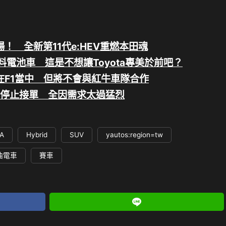
灣市場！ 全新第11代e:HEV重燃本田魂
氫燃料電池車 這是不想讓Toyota專美於前吧？
留在F1當中 但將不會與紅牛車隊合作
e R日本停止接單 全因需求太過猛烈
A
Hybrid
SUV
yautos:region=tw
油電車
賽車