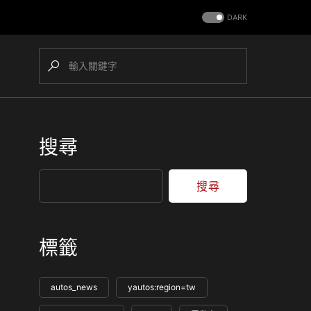
DARK
搜尋
搜尋
標籤
autos_news
yautos:region=tw