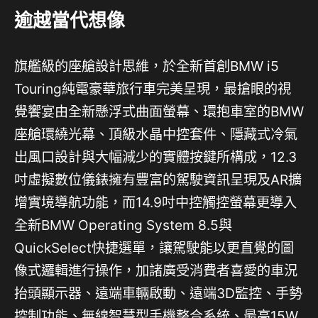
逾越當代想像
旗艦級的座艙設計思維，於全新首創BMW i5
Touring純電豪華旅行車完美呈現，最搶眼的視
覺饗宴由全新懸浮式曲面螢幕、環抱車室的BMW
座艙環繞光幕、頂級水晶中控套件、隱藏式冷氣
出風口設計與大幅減少的實體按鍵所構成，12.3
吋虛擬數位儀錶擁有豐富的駕駛資訊呈現及AR擴
增實境導航功能，而14.9吋中控觸控螢幕更導入
全新BMW Operating System 8.5與
QuickSelect快捷選單，讓駕駛能以更直覺的圖
像式邏輯進行操作，加諸廣受消費者喜愛的車況
抬頭顯示器、遠端車輛啟動、遠端3D監控、手勢
控制功能、無線智慧型手機整合系統、最高15W