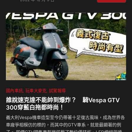
台，但旅行車達到230台，比房車多出近一倍的量，可見國人
在購車觀念上的進化與改變。另外，汎德已針對3系列小改款
先向原廠下訂了1,500台訂單，以減少缺車狀況可能對銷售產
生的衝擊。 回想年少時期，3系列總是同學、朋友們追求的夢
想，直到踏入社會、甚至步入壯年，與朋友聊車也總少不了3
系列這話題。而甫…
國內車訊
玩車大麥克
試駕報導
誰說速克達不能帥到爆炸？ 騎Vespa GTV
300穿藍白拖都時尚！
義大利Vespa機車造型至今仍帶著十足復古風味，成為世界各
車廠爭相模仿的標的，而其中的GTV車系，就是最顯著的例