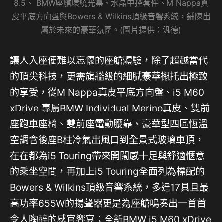
8.5、 BMW座艙環繞光幕、水晶中控套件、M Nappa真
皮平底方向盤與Bowers & Wilkins頂級音響系統，鋪陳出
屬於未來的豪華氛圍。(圖片提供：汎德)
讓人入座便難以忘懷的座艙體驗，除了超越當代
的頂尖科技，更需旗艦級的細膩豪華襯托出極致
的享受，從M Nappa真皮平底方向盤、i5 M60
xDrive 專屬BMW Individual Merino真皮、雙前
座跑車座椅、雙前座電動腰靠、豪華型四區恆溫
空調含後座B柱冷氣出風口到全景式玻璃車頂，
在在都為i5 Touring帶來開闊感十足與舒適愜意
的乘坐空間，再加上i5 Touring全面列為標配的
Bowers & Wilkins頂級音響系統，多達17具且最
高功率655W的揚聲器更是為座艙鳴奏出一首首
令人陶醉的感官饗宴；全新BMW i5 M60 xDrive