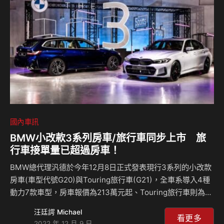
國內車訊
BMW小改款3系列房車/旅行車同步上市 旅
行車接單量已超過房車！
BMW總代理汎德於今年12月8日正式發表現行3系列的小改款
房車(車型代號G20)與Touring旅行車(G21)，全車系導入4種
動力7款車型，房車報價為213萬元起、Touring旅行車則為
250萬元起，價格小漲，但內外設計革新且配備更為豐富。 據
汪廷諤 Michael
汎德表示，目前3系列接單狀況共約350台，其中房車為120
看更多
2022 年 12 月 9 日