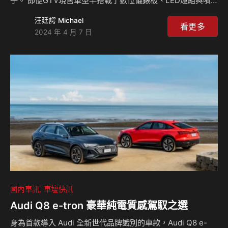
子。 即便GTV現售車型早搭載了數位儀錶板、LED燈組與噴
射汽油引擎等先進科技，但外型依然承襲了1940年代Vespa
汪廷諤 Michael
98車系的原創造型；那盞安置在前輪土除上的圓錐形頭燈，會
看更多
2024 年 4 月 7 日
隨著轉向為你照亮前方的路，妙的是，堅持老中帶新的Vespa
GTV，竟比強調科技與未來的現代車款，散發出更強烈的個性
與時尚感，尤其適合喜歡與眾不同、堅持品味的你。快來看島
叔在日月潭的Vespa GTV 300的試駕影片吧！ 相關新聞：
國內車訊
車壇快訊
Audi Q8 e-tron 豪華純電質感駕馭之選
身為首款導入 Audi 全新世代品牌識別的車款，Audi Q8 e-