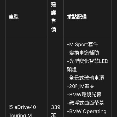
建
議
車型
重點配備
售
價
-M Sport套件
-變換車道輔助
-光型變化智慧LED
頭燈
-全景式玻璃車頂
-20吋M輪圈
-BMW環繞光幕
-懸浮式曲面螢幕
i5 eDrive40
339
-BMW Operating
Touring M
萬