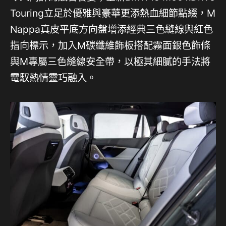
Touring立足於優雅與豪華更添熱血細節點綴，M
Nappa真皮平底方向盤增添經典三色縫線與紅色
指向標示，加入M碳纖維飾板搭配霧面銀色飾條
與M專屬三色縫線安全帶，以極其細膩的手法將
電馭熱情靈巧融入。