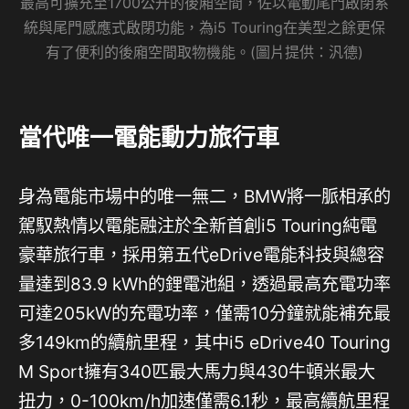
最高可擴充至1700公升的後廂空間，佐以電動尾門啟閉系
統與尾門感應式啟閉功能，為i5 Touring在美型之餘更保
有了便利的後廂空間取物機能。(圖片提供：汎德)
當代唯一電能動力旅行車
身為電能市場中的唯一無二，BMW將一脈相承的
駕馭熱情以電能融注於全新首創i5 Touring純電
豪華旅行車，採用第五代eDrive電能科技與總容
量達到83.9 kWh的鋰電池組，透過最高充電功率
可達205kW的充電功率，僅需10分鐘就能補充最
多149km的續航里程，其中i5 eDrive40 Touring
M Sport擁有340匹最大馬力與430牛頓米最大
扭力，0-100km/h加速僅需6.1秒，最高續航里程