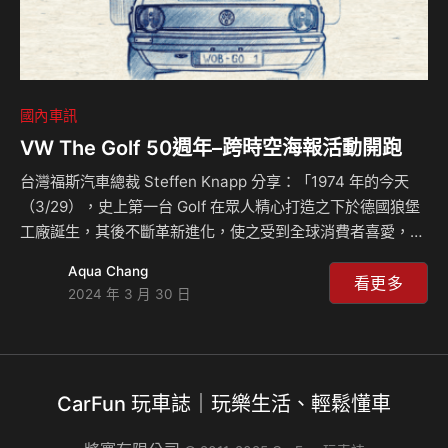
國內車訊
VW The Golf 50週年–跨時空海報活動開跑
台灣福斯汽車總裁 Steffen Knapp 分享：「1974 年的今天
（3/29），史上第一台 Golf 在眾人精心打造之下於德國狼堡
工廠誕生，其後不斷革新進化，使之受到全球消費者喜愛，目
前累積銷售已超越 3,700 萬台，不單成為經典掀背車代表，
Aqua Chang
更榮登歐洲最暢銷車款寶座，台灣也售出超過 65,000台。」
看更多
2024 年 3 月 30 日
在 Golf 50歲生日這天，台灣福斯汽車與全台車迷分享喜悅，
不僅推出The Golf 50 為駕馭樂趣而生 慶生專屬頁面，回顧傳
奇車款 8 世代璀璨瞬間，也同步舉辦「The Golf 50 週年 – 跨
時空海報」活動，帶領愛車穿越時空，之後更會陸續展開系列
CarFun 玩車誌｜玩樂生活、輕鬆懂車
活動，包含將邀請 The Go…