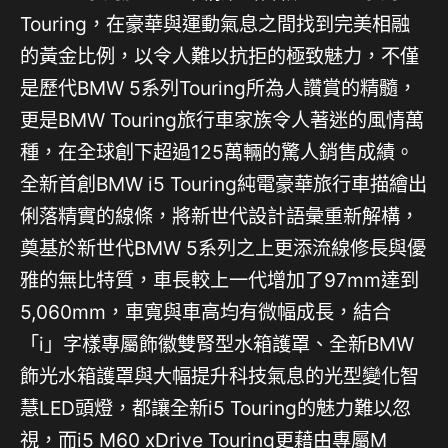
Touring，在豪華與運動氣息之間找到完美相融
的黃金比例，以令人難以抗拒的極致魅力，不僅
是歷代BMW 5系列Touring所為人讚賞的精髓，
更是BMW Touring旅行車家族令人著迷的風情萬
種，在全球創下超過125萬輛的驚人銷售成績。
全新首創BMW i5 Touring純電豪華旅行車描繪出
俐落精實的線條，將新世代設計語彙重新解構，
奠基於新世代BMW 5系列之上更添流線修長與優
雅的無比特質，車長較上一代增加了97mm達到
5,060mm，車寬與車高均有微幅成長，結合
「i」字樣專屬飾徽雙腎型水箱護罩、全新BMW
飾光水箱護罩與大幅提升科技氣息的光型變化智
慧LED頭燈，都讓全新i5 Touring的魅力難以忽
視，而i5 M60 xDrive Touring更藉由專屬M