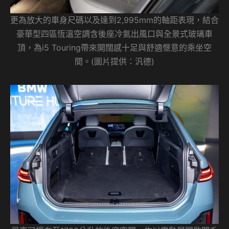
更為放大的車身尺碼以及達到2,995mm的軸距表現，結合
豪華型四區恆溫空調含後座冷氣出風口與全景式玻璃車
頂，為i5 Touring帶來開闊感十足與舒適愜意的乘坐空
間。(圖片提供：汎德)