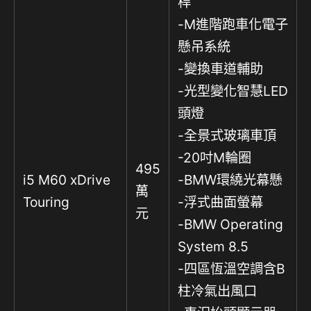
桿
-M進階跑車化電子
懸吊系統
-變換車道輔助
-光型變化智慧LED
頭燈
-全景式玻璃車頂
-20吋M輪圈
495
i5 M60 xDrive
-BMW環繞光幕懸
萬
Touring
-浮式曲面螢幕
元
-BMW Operating
System 8.5
-四區恆溫空調含B
柱冷氣出風口