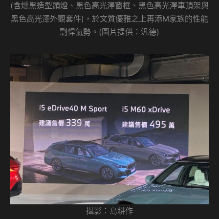
(含燻黑造型頭燈、黑色高光澤窗框、黑色高光澤車頂架與
黑色高光澤外觀套件)，於文質優雅之上再添M家族的性能
剽悍氣勢。(圖片提供：汎德)
攝影：島耕作