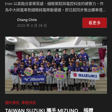
tron 以其融合豪華質感、細緻駕馭與電控科技的硬實力，作
為中大純電車款細緻純電移動優選，即日起同步推出購車禮遇
「Audi駕馭未來自由選」，讓喜愛Audi 的車迷朋友能更輕鬆
Chang Chris
入主體驗四環純電魅力。 Audi Q8 e-tron 車系由實用休旅Q8
看更多
2025 年 4 月 28 日
e-tron SUV 與視覺張力的Q8 Sportback e-tron車型編制而
成，縝密的空氣力學造型，輔以八角盾型水箱護罩與家族
Matrix 矩陣式LED燈型設計，展現四環獨到現代流線美學。
踏入車室，承襲德系頂級質感座艙氛圍，標配 12.3 吋 Audi 全
數位虛擬駕駛座艙 pl…
國內車訊
車壇快訊
TAIWAN SUZUKI 攜手 MIZUNO 捐贈