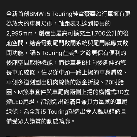
全新首創BMW i5 Touring純電豪華旅行車擁有更
為放大的車身尺碼，軸距表現達到優異的
2,995mm，創造出最高可擴充至1,700公升的後
廂空間，結合電動尾門啟閉系統與尾門感應式啟
閉功能，讓i5 Touring在美型之餘更保有便利的
後廂空間取物機能，而從車身B柱向後延伸的悠
長車頂線條，佐以從車頭一路上揚的車身肩線、
車側多道刻劃出肌肉線條的鈑金折線、20吋胎
圈、M煞車套件與車尾向兩側上揚的橫幅式3D立
體LED尾燈，都創造出飽滿且兼具力量感的車尾
線條，為全新i5 Touring塑造出令人難以錯認且
備受眾人讚賞的動感輪廓。