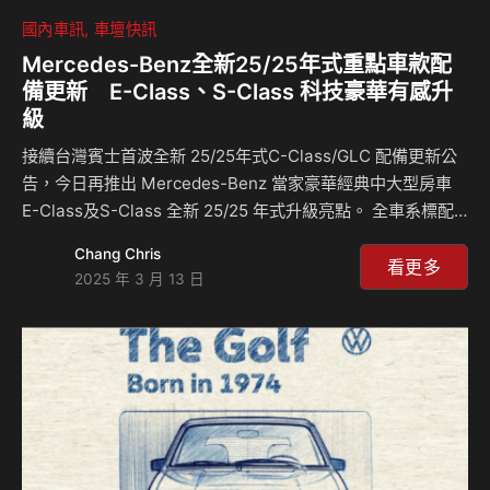
國內車訊
車壇快訊
Mercedes-Benz全新25/25年式重點車款配
備更新 E-Class、S-Class 科技豪華有感升
級
接續台灣賓士首波全新 25/25年式C-Class/GLC 配備更新公
告，今日再推出 Mercedes-Benz 當家豪華經典中大型房車
E-Class及S-Class 全新 25/25 年式升級亮點。 全車系標配
支援 5G 網路 MBUX服務行動數據及娛樂串流平台 (如
Chang Chris
YouTube) 等進階娛樂套件，將數位娛樂融入尊榮移動體驗。
看更多
2025 年 3 月 13 日
並針對 E-Class及S-Class 車款豪華舒適與智慧科技進行升
級；Mercedes-Benz E-Class新增配備包含：極線發光水箱
罩，以及動力輔助車門緊閉系統與後座遮陽套件，將車輛豪華
質感再提升；科技方面則新增多光束智慧型數位頭燈及
ENERGIZING …