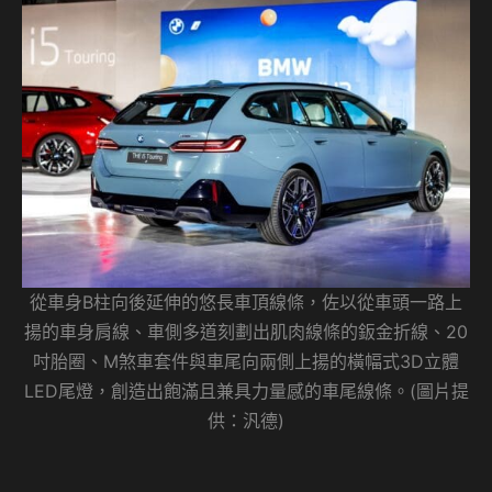
從車身B柱向後延伸的悠長車頂線條，佐以從車頭一路上
揚的車身肩線、車側多道刻劃出肌肉線條的鈑金折線、20
吋胎圈、M煞車套件與車尾向兩側上揚的橫幅式3D立體
LED尾燈，創造出飽滿且兼具力量感的車尾線條。(圖片提
供：汎德)