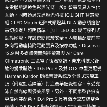
充電狀態變換色彩與光條，設計智慧又具人性化
互動，同時透過先進燈光科技 IQ.LIGHT 智慧燈
組：LED Matrix 矩陣式頭燈與 DLA 動態頭燈智
慧切換提升照明精準，加上 LED 3D 幾何序列式
動態尾燈，守護夜間駕駛安全。內裝標配雙前座
多向電動座椅附電動腰靠及按摩功能、Discover
12.9 吋多媒體鏡面觸控螢幕與 Air Care
Climatronic 三區電子恆溫空調，帶來科技又舒
適的駕乘體驗，ID.5 Pro S 及雙 GTX 車型更配備
Harman Kardon 環繞音響系統及全景式玻璃車
頂（附電動遮陽簾）打造豪華聽覺饗宴、享受充
沛自然光線與優美風景，另外，不同車型各擁有
專屬內裝配色，ID.4 Pro S 具有翡冷翠灰棕雙色
內裝，ID.5 Pro S 搭配銀霧灰，GTX 車型皆佈上