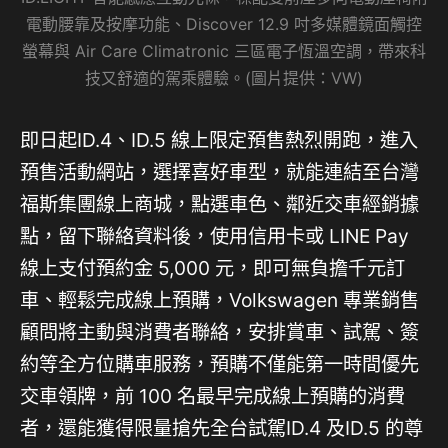
電動腰靠及按摩功能、Discover 12.9 吋多媒體鏡面觸控
螢幕與 Air Care Climatronic 三區電子恆溫空調，帶來科
技又舒適的駕乘體驗。(圖片提供：VW)
即日起ID.4、ID.5 線上限定預售熱烈開跑，進入
預售活動網站，選擇喜好車型，就能連結至台灣
福斯集團線上商城，點選車色、鄰近交車經銷據
點，留下聯絡資料後，使用信用卡或 LINE Pay
線上支付預約金 5,000 元，即可無負擔千元訂
車、輕鬆完成線上預購，Volkswagen 專業銷售
顧問將主動與消費者聯絡，安排賞車、試駕、簽
約等全方位購車服務，預購不僅能第一時間優先
交車領牌，前 100 名最早完成線上預購的消費
者，還能獲得限量搶先全台試駕ID.4 及ID.5 的尊