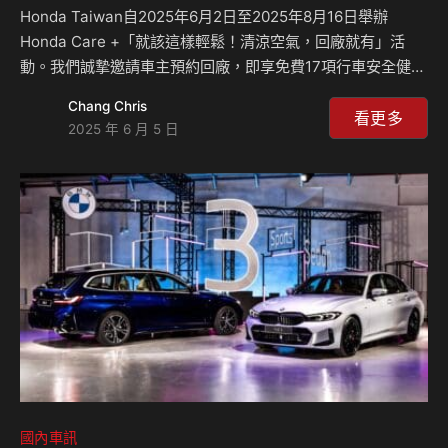
Honda Taiwan自2025年6月2日至2025年8月16日舉辦
Honda Care +「就該這樣輕鬆！清涼空氣，回廠就有」活
動。我們誠摯邀請車主預約回廠，即享免費17項行車安全健檢
服務。 活動期間回廠還享有滿額抽獎活動，東京來回機票、
Chang Chris
任天堂鬧鐘 Alarmo等多項大獎，消費滿額加碼送您 Honda
看更多
2025 年 6 月 5 日
圓形感應燈及 Honda 造型悠遊卡！數量有限送完為止！ 免費
行車健檢 活動期間回廠，即享免費17項行車健檢服務。 滿額
好禮送給您 單筆消費含滿4,000元~ 6,999元，即可獲得
Honda圓形感應燈！ 單筆消費含滿7,000元，即可獲得Honda
造型悠遊卡！ 超值優惠： 🔹 享指定銀行…
國內車訊