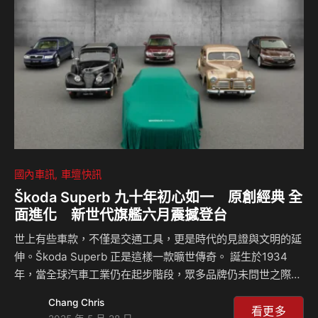
售，並自 8 月 1 日起進駐全台 MAZDA 展示中心，為台灣馬自
達在台開創品牌新局。 從魂動起點到卓越產品力 C…
國內車訊
車壇快訊
Škoda Superb 九十年初心如一 原創經典 全
面進化 新世代旗艦六月震撼登台
世上有些車款，不僅是交通工具，更是時代的見證與文明的延
伸。Škoda Superb 正是這樣一款曠世傳奇。 誕生於1934
年，當全球汽車工業仍在起步階段，眾多品牌仍未問世之際，
Škoda 卻早已在捷克波西米亞之地，前瞻性地打造出 Superb
Chang Chris
豪華房車 ，展現超群的工藝與以人為本的造車哲學。其名取
看更多