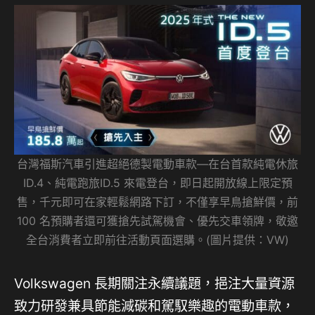
台灣福斯汽車引進超絕德製電動車款—在台首款純電休旅
ID.4、純電跑旅ID.5 來電登台，即日起開放線上限定預
售，千元即可在家輕鬆網路下訂，不僅享早鳥搶鮮價，前
100 名預購者還可獲搶先試駕機會、優先交車領牌，敬邀
全台消費者立即前往活動頁面選購。(圖片提供：VW)
Volkswagen 長期關注永續議題，挹注大量資源
致力研發兼具節能減碳和駕馭樂趣的電動車款，