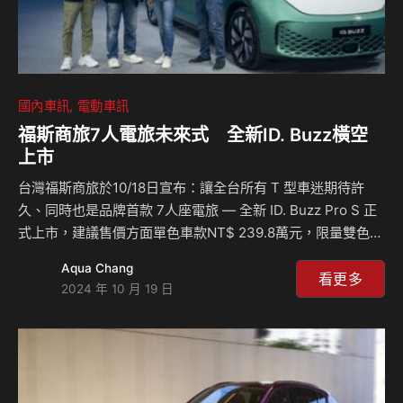
國內車訊
電動車訊
福斯商旅7人電旅未來式 全新ID. Buzz橫空
上市
台灣福斯商旅於10/18日宣布：讓全台所有 T 型車迷期待許
久、同時也是品牌首款 7人座電旅 — 全新 ID. Buzz Pro S 正
式上市，建議售價方面單色車款NT$ 239.8萬元，限量雙色車
款為NT$ 248.6萬元（雙色塗裝之建議選配價為15.8萬，上市
Aqua Chang
期間至12月底早享價8.8萬），而這款福斯商旅 Bulli 家族的最
看更多
2024 年 10 月 19 日
新超人氣電旅，11月1日起於台灣福斯商旅旗下全台8間專屬展
示中心隆重登場亮相，全面啟動 7 人電旅未來式！ 與
Christopher Lloyd回到 “7人電旅未來式” 為讓更多消費者體
驗全新 ID. Buzz獨一無二的電旅魅力，台灣福斯商旅特別力邀
知名的好萊塢傳奇…