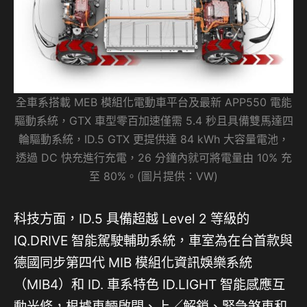
全車系搭載 MEB 模組化電動車平台及最新 APP550 電能
驅動系統，GTX 車型零百加速僅需 5.4 秒且具備雙馬達四
輪驅動系統，ID.5 GTX 更提供達 84 kWh 大容量電池，
透過 DC 快充進行充電，26 分鐘內就可將電量由 10% 充
至 80%。(圖片提供：VW)
科技方面，ID.5 具備超越 Level 2 等級的
IQ.DRIVE 智能駕駛輔助系統，車室為在台首款與
德國同步第四代 MIB 模組化資訊娛樂系統
（MIB4）和 ID. 車系特色 ID.LIGHT 智能感應互
動光條，根據車輛啟閉、上／解鎖、緊急煞車和