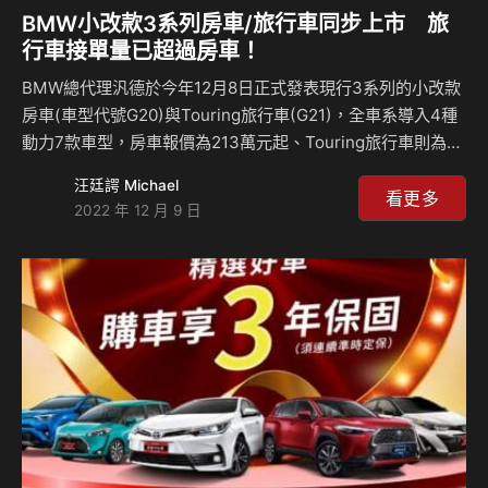
BMW小改款3系列房車/旅行車同步上市 旅
行車接單量已超過房車！
BMW總代理汎德於今年12月8日正式發表現行3系列的小改款
房車(車型代號G20)與Touring旅行車(G21)，全車系導入4種
動力7款車型，房車報價為213萬元起、Touring旅行車則為
250萬元起，價格小漲，但內外設計革新且配備更為豐富。 據
汪廷諤 Michael
汎德表示，目前3系列接單狀況共約350台，其中房車為120
看更多
2022 年 12 月 9 日
台，但旅行車達到230台，比房車多出近一倍的量，可見國人
在購車觀念上的進化與改變。另外，汎德已針對3系列小改款
先向原廠下訂了1,500台訂單，以減少缺車狀況可能對銷售產
生的衝擊。 回想年少時期，3系列總是同學、朋友們追求的夢
想，直到踏入社會、甚至步入壯年，與朋友聊車也總少不了3
系列這話題。而甫…