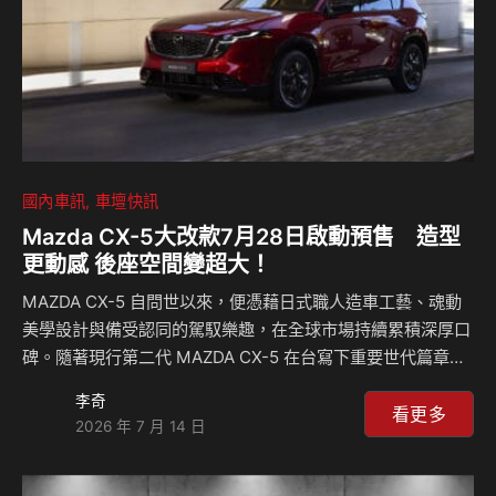
國內車訊
車壇快訊
Mazda CX-5大改款7月28日啟動預售 造型
更動感 後座空間變超大！
MAZDA CX-5 自問世以來，便憑藉日式職人造車工藝、魂動
美學設計與備受認同的駕馭樂趣，在全球市場持續累積深厚口
碑。隨著現行第二代 MAZDA CX-5 在台寫下重要世代篇章，
這款自車系導入台灣以來，累計陪伴超過 6.9 萬名車主的品牌
李奇
核心休旅，也將承接長年積累的市場信任，迎向全新世代進
看更多
2026 年 7 月 14 日
程。 全新第三代 MAZDA CX-5 將以源自廣島的工藝底蘊，展
現超越既有想像的進化風貌，回應新世代生活型態對休旅座駕
的多元期待。全新 MAZDA CX-5 將於 7 月 28 日正式啟動預