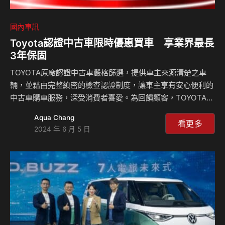
國內車訊
Toyota認證中古車限時優惠買車 享業界最長
3年保固
TOYOTA原廠認證中古車嚴格篩選，提供車主來源清楚之車
輛，並藉由完整縝密的檢查認證制度，讓車主享有安心便利的
中古車購車服務，深受消費者喜愛。為回饋顧客，TOYOTA認
證中古車推出限時優惠活動，即日起至TOYOTA認證中古車購
Aqua Chang
買指定精選好車，將有機會享有業界最長3年保固，讓愛車可
看更多
2024 年 6 月 5 日
獲得更長久的車輛保證，用車安心加倍！ 買車享3年車輛保固
針對消費者非常重視的車輛保固，TOYOTA認證中古車一直以
來提供最高2 年或3 萬公里保固服務，讓消費者安心用車。為
回饋喜愛TOYOTA品牌的顧客，TOYOTA認證中古車特別推出
延長保固限時優惠，即日起只要購買TOYOTA認證中古車指定
精選好車，就有機會享3年或…